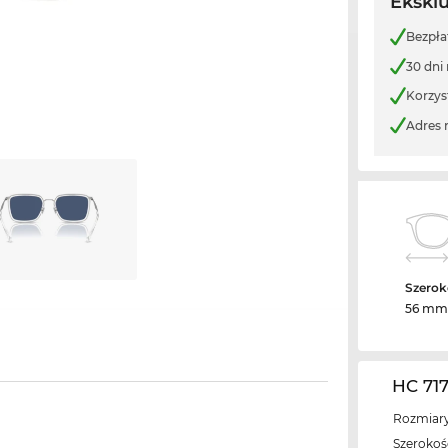
Ekskl
Bezpła
30 dni
Korzys
Adres 
Szerok
56 mm
HC 71
Rozmiary
Szerokość