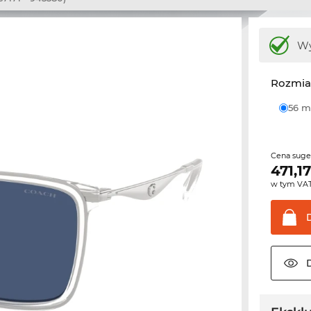
Wy
Rozmia
56
Cena sug
471,1
w tym VA