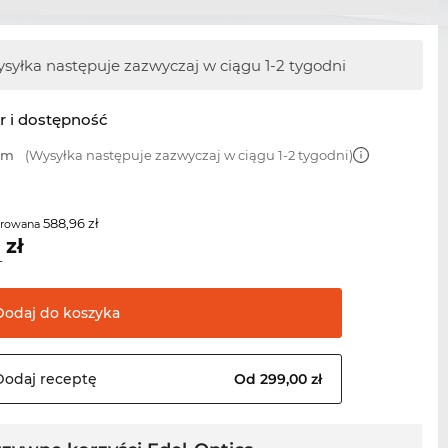
syłka następuje zazwyczaj w ciągu 1-2 tygodni
r i dostępność
 mm
(Wysyłka następuje zazwyczaj w ciągu 1-2 tygodni)
588,96 zł
erowana
7
zł
T
Dodaj do
koszyka
Dodaj
receptę
Od 299,00 zł