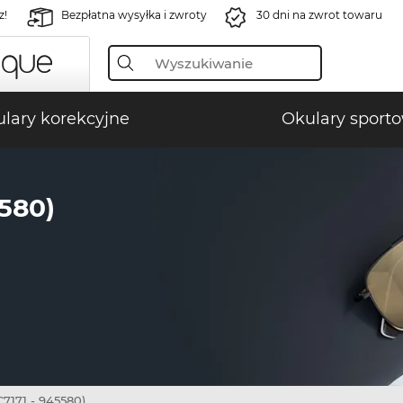
z!
Bezpłatna wysyłka i zwroty
30 dni na zwrot towaru
lary korekcyjne
Okulary sport
580)
7171 - 945580)