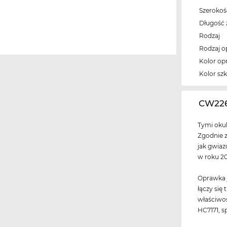
Szeroko
Długość 
Rodzaj
Rodzaj 
Kolor op
Kolor szk
‌CW22
Tymi okul
Zgodnie 
jak gwiaz
w roku 20
Oprawka j
łączy się
właściwoś
HC7171, s