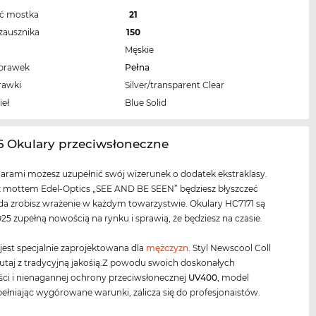
ść mostka
21
zausznika
150
Męskie
oprawek
Pełna
rawki
Silver/transparent Clear
ieł
Blue Solid
6 Okulary przeciwsłoneczne
arami możesz uzupełnić swój wizerunek o dodatek ekstraklasy.
z mottem Edel-Optics „SEE AND BE SEEN” będziesz błyszczeć
da zrobisz wrażenie w każdym towarzystwie. Okulary HC7171 są
25 zupełną nowością na rynku i sprawią, że będziesz na czasie.
est specjalnie zaprojektowana dla
mężczyzn
. Styl Newscool Coll
 tutaj z tradycyjną jakośią.Z powodu swoich doskonałych
ci i nienagannej ochrony przeciwsłonecznej
UV400
, model
pełniając wygórowane warunki, zalicza się do profesjonaistów.