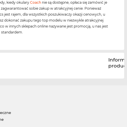
dy, kiedy okulary
Coach
nie są dostępne, opłaca się zamówić je
y zagwarantować sobie zakup w atrakcyjnej cenie. Ponieważ
cs jest rajem, dla wszystkich poszukiwaczy okazji cenowych, u
sz dokonać zakupu tego top modelu w niezwykle atrakcyjnej
, co w innych sklepach online nazywane jest promocją, u nas jest
u standardem.
Inform
produc
neczne
ne