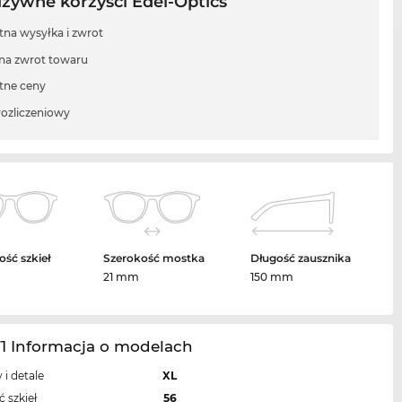
uzywne korzyści Edel-Optics
tna wysyłka i zwrot
 na zwrot towaru
tne ceny
rozliczeniowy
ość szkieł
Szerokość mostka
Długość zausznika
21 mm
150 mm
71 Informacja o modelach
 i detale
XL
 szkieł
56