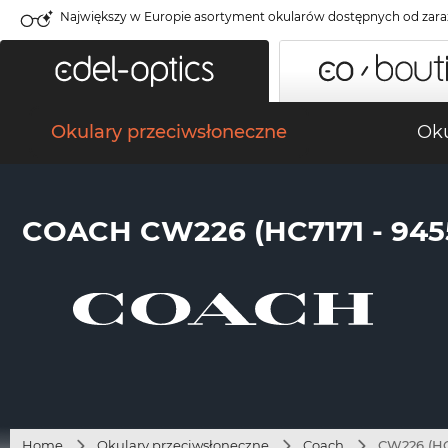
Największy w Europie asortyment okularów dostępnych od zara
Okulary przeciwsłoneczne
Oku
COACH CW226 (HC7171 - 945
Home
Okulary przeciwsłoneczne
Coach
CW226 (HC