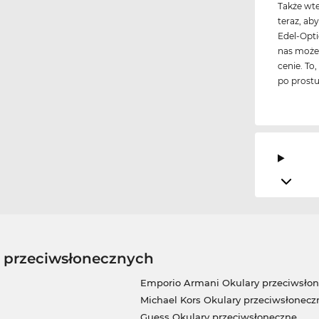
Także wte
teraz, ab
Edel-Opti
nas może
cenie. To
po prost
w przeciwsłonecznych
Emporio Armani Okulary przeciwsło
Michael Kors Okulary przeciwsłonecz
Guess Okulary przeciwsłoneczne