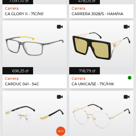
1 097,10 zł
478,05 zł
Carrera
Carrera
CA GLORY II - 71C/MJ
CARRERA 3028/S - HAM/HA
636,25 zł
718,79 zł
Carrera
Carrera
CARDUC 041 - 54C
CA UNICA/SE - 71C/HW