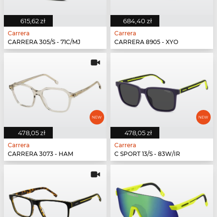
615,62 zł
684,40 zł
Carrera
Carrera
CARRERA 305/S - 71C/MJ
CARRERA 8905 - XYO
478,05 zł
478,05 zł
Carrera
Carrera
CARRERA 3073 - HAM
C SPORT 13/S - 83W/IR