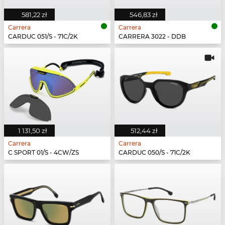
581,22 zł
546,83 zł
Carrera
Carrera
CARDUC 051/S - 71C/2K
CARRERA 3022 - DDB
1 131,50 zł
512,44 zł
Carrera
Carrera
C SPORT 01/S - 4CW/ZS
CARDUC 050/S - 71C/2K