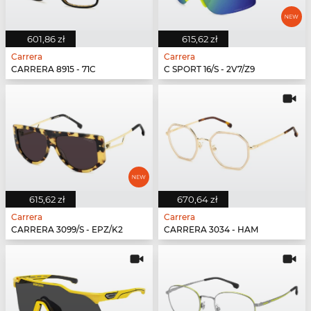
601,86 zł
615,62 zł
Carrera
Carrera
CARRERA 8915 - 71C
C SPORT 16/S - 2V7/Z9
615,62 zł
670,64 zł
Carrera
Carrera
CARRERA 3099/S - EPZ/K2
CARRERA 3034 - HAM