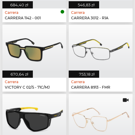
684,40 zł
546,83 zł
Carrera
Carrera
CARRERA 1142 - 001
CARRERA 3012 - R1A
670,64 zł
753,18 zł
Carrera
Carrera
VICTORY C 02/S - 71C/MJ
CARRERA 8913 - FMR