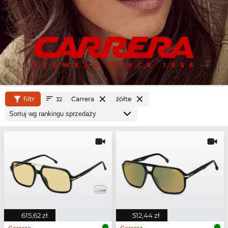
filtr
Carrera
żółte
32
615,62 zł
512,44 zł