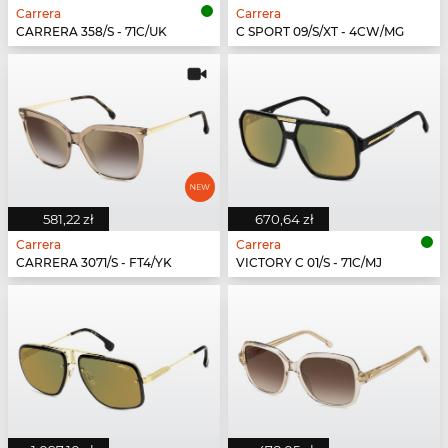
Carrera
Carrera
CARRERA 358/S - 71C/UK
C SPORT 09/S/XT - 4CW/MG
581,22 zł
670,64 zł
Carrera
Carrera
CARRERA 3071/S - FT4/YK
VICTORY C 01/S - 71C/MJ