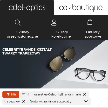
0
Okulary
Okulary
Okulary
przeciwsłoneczne
korekcyjne
sportowe
CELEBRITYBRANDS KSZTAŁT
TWARZY TRAPEZOWY
filtr
wszystkie CelebrityBrands marki
14
trapezowy