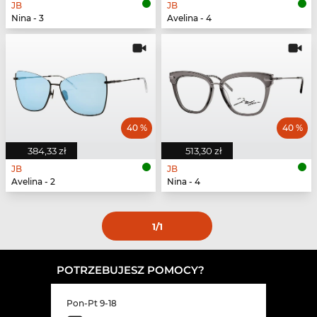
JB
JB
Nina - 3
Avelina - 4
40 %
40 %
384,33 zł
513,30 zł
JB
JB
Avelina - 2
Nina - 4
1
/1
POTRZEBUJESZ POMOCY?
Pon-Pt 9-18