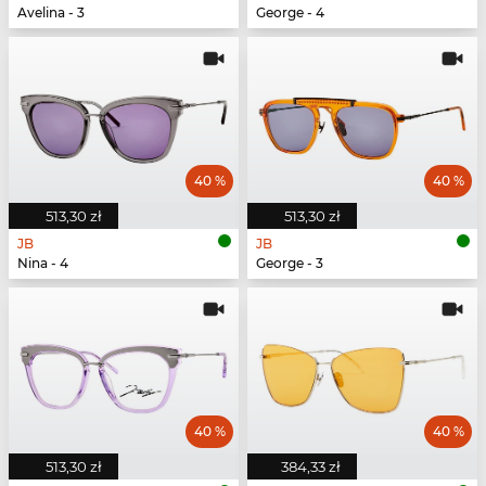
Avelina - 3
George - 4
40 %
40 %
513,30 zł
513,30 zł
JB
JB
Nina - 4
George - 3
40 %
40 %
513,30 zł
384,33 zł