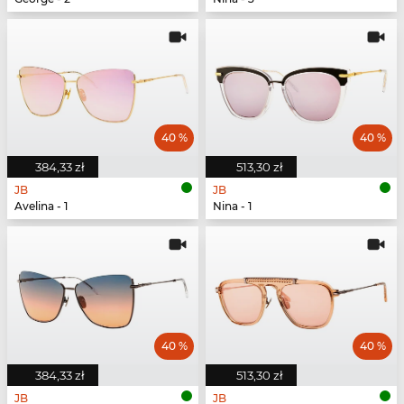
40 %
40 %
384,33 zł
513,30 zł
JB
JB
Avelina - 1
Nina - 1
40 %
40 %
384,33 zł
513,30 zł
JB
JB