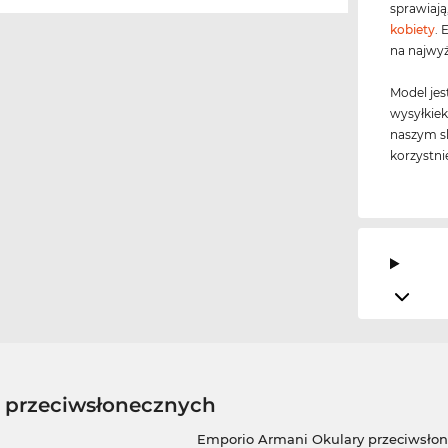
sprawiają
kobiety
.
na najwyż
Model jes
wysyłkie
naszym sk
korzystni
w przeciwsłonecznych
Emporio Armani Okulary przeciwsło