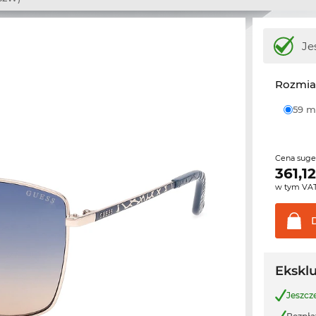
Je
Rozmia
59
Cena sug
361,1
w tym VA
Ekskl
Jeszcz