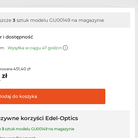
szcze
3
sztuk modelu GU00149 na magazynie
r i dostępność
 mm
Wysyłka w ciągu 47 godzin
451,40 zł
erowana
2
zł
T
Dodaj do
koszyka
uzywne korzyści Edel-Optics
e
3
sztuk modelu GU00149 na magazynie