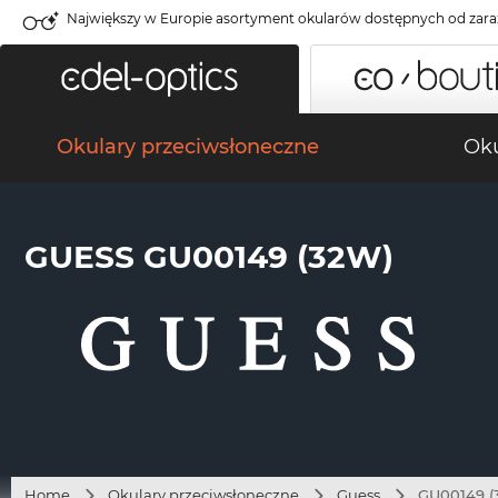
Największy w Europie asortyment okularów dostępnych od zara
Okulary przeciwsłoneczne
Oku
GUESS GU00149 (32W)
Home
Okulary przeciwsłoneczne
Guess
GU00149 (