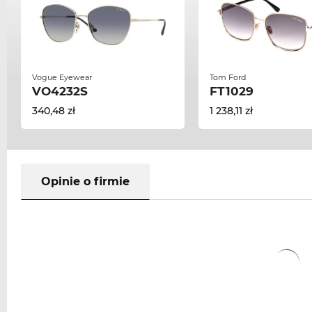
Vogue Eyewear
Tom Ford
VO4232S
FT1029
340,48 zł
1 238,11 zł
Opinie o firmie