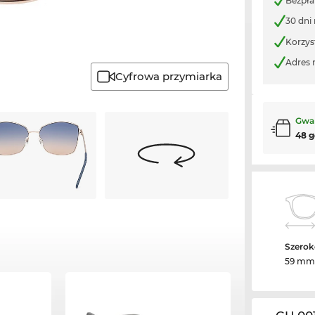
Bezpła
30 dni
Korzys
Adres 
Cyfrowa przymiarka
Gwa
48 g
Szerok
59 mm