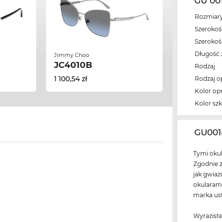
GU 00
Rozmiary
Szerokość
Szeroko
Długość 
Jimmy Choo
JC4010B
Rodzaj
1 100,54 zł
Rodzaj 
Kolor op
Kolor szk
‌GU00
Tymi okul
Zgodnie 
jak gwia
okularam
marka ust
Wyraziste