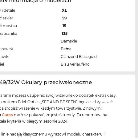
149 Informacja o modelach
 i detale
XL
 szkieł
59
ść mostka
15
zausznika
135
Damskie
oprawek
Pełna
rawki
Glänzend Blassgold
ieł
Blau Verlaufend
149/32W Okulary przeciwsłoneczne
arami możesz uzupełnić swój wizerunek o dodatek ekstraklasy.
z mottem Edel-Optics „SEE AND BE SEEN” będziesz błyszczeć
zda zrobisz wrażenie w każdym towarzystwie. Z nowymi
i
Guess
możesz pokazać, ze jesteś trendy. Ta renomowana
ala kryteria w bieącym sezonie 2024.
 linie nadają klasycznemu wyrazowi modelu charakteru i