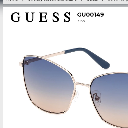
GU00149
32W