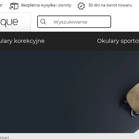
z!
Bezpłatna wysyłka i zwroty
30 dni na zwrot towaru
lary korekcyjne
Okulary sport
32W)