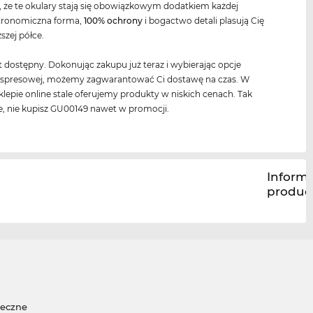
, że te okulary stają się obowiązkowym dodatkiem każdej
 Eronomiczna forma,
100% ochrony
i bogactwo detali plasują Cię
szej półce.
t dostępny. Dokonując zakupu już teraz i wybierając opcje
kspresowej, możemy zagwarantować Ci dostawę na czas. W
lepie online stale oferujemy produkty w niskich cenach. Tak
e, nie kupisz GU00149 nawet w promocji.
Inform
produc
neczne