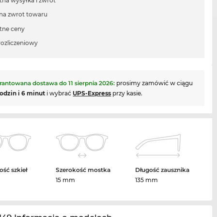
tna wysyłka i zwrot
 na zwrot towaru
tne ceny
rozliczeniowy
rantowana dostawa do
11 sierpnia 2026
:
prosimy zamówić w ciągu
odzin i 6 minut
i wybrać
UPS-Express
przy kasie.
ość szkieł
Szerokość mostka
Długość zausznika
15 mm
135 mm