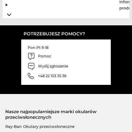
Infor
produ
POTRZEBUJESZ POMOCY?
Pon-Pt 9-18
Pomoc
Wyślij zgłoszenie
+48 22 103 35 36
Nasze najpopularniejsze marki okularów
przeciwsłonecznych
Ray-Ban Okulary przeciwsłoneczne