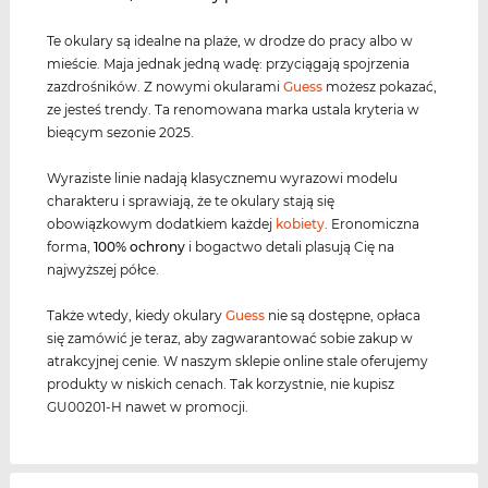
Te okulary są idealne na plaże, w drodze do pracy albo w
mieście. Maja jednak jedną wadę: przyciągają spojrzenia
zazdrośników. Z nowymi okularami
Guess
możesz pokazać,
ze jesteś trendy. Ta renomowana marka ustala kryteria w
bieącym sezonie 2025.
Wyraziste linie nadają klasycznemu wyrazowi modelu
charakteru i sprawiają, że te okulary stają się
obowiązkowym dodatkiem każdej
kobiety
. Eronomiczna
forma,
100% ochrony
i bogactwo detali plasują Cię na
najwyższej półce.
Także wtedy, kiedy okulary
Guess
nie są dostępne, opłaca
się zamówić je teraz, aby zagwarantować sobie zakup w
atrakcyjnej cenie. W naszym sklepie online stale oferujemy
produkty w niskich cenach. Tak korzystnie, nie kupisz
GU00201-H nawet w promocji.