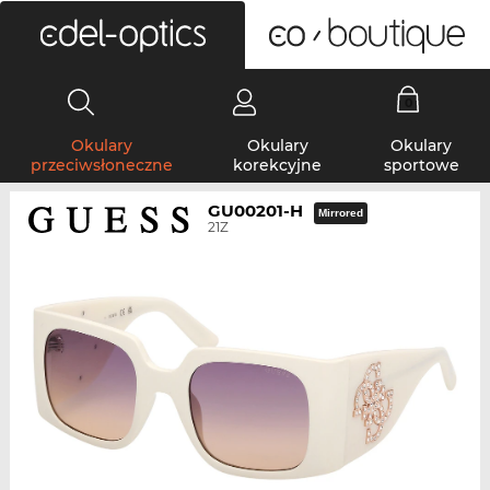
0
Okulary
Okulary
Okulary
przeciwsłoneczne
korekcyjne
sportowe
GU00201-H
Mirrored
21Z