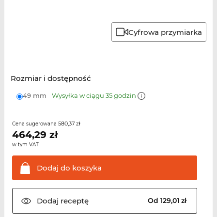
Cyfrowa przymiarka
Rozmiar i dostępność
49 mm
Wysyłka w ciągu 35 godzin
580,37 zł
Cena sugerowana
464,29
zł
w tym VAT
Dodaj do
koszyka
Dodaj
receptę
Od 129,01 zł