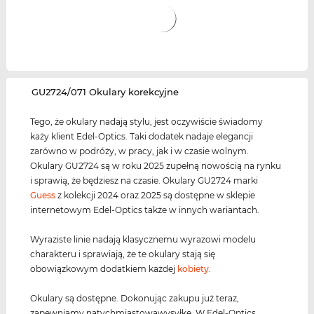
‌GU2724/071 Okulary korekcyjne
Tego, że okulary nadają stylu, jest oczywiście świadomy
każy klient Edel-Optics. Taki dodatek nadaje elegancji
zarówno w podróży, w pracy, jak i w czasie wolnym.
Okulary GU2724 są w roku 2025 zupełną nowością na rynku
i sprawią, że będziesz na czasie. Okulary GU2724 marki
Guess
z kolekcji 2024 oraz 2025 są dostępne w sklepie
internetowym Edel-Optics także w innych wariantach.
Wyraziste linie nadają klasycznemu wyrazowi modelu
charakteru i sprawiają, że te okulary stają się
obowiązkowym dodatkiem każdej
kobiety
.
Okulary są dostępne. Dokonując zakupu już teraz,
zapewniamy natychmiastowąwysyłkę. W Edel-Optics