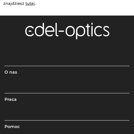
znajdziesz
tutaj
.
O nas
Praca
Pomoc