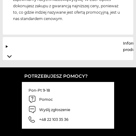
dokonujesz zakupu z gwarancją najniższej ceny, ponieważ
to, co gdzie indziej nazywane jest ofertą promocyjną, jest u
nas standardem cenowym.
Infor
produ
POTRZEBUJESZ POMOCY?
Pon-Pt 9-18
Pomoc
Wyślij zgłoszenie
+48 22 103 35 36