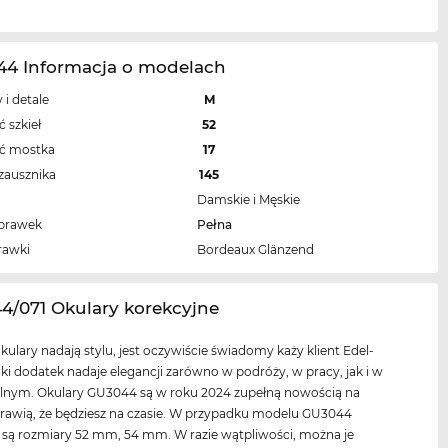
44 Informacja o modelach
 i detale
M
 szkieł
52
ść mostka
17
zausznika
145
Damskie i Męskie
oprawek
Pełna
rawki
Bordeaux Glänzend
4/071 Okulary korekcyjne
okulary nadają stylu, jest oczywiście świadomy każy klient Edel-
aki dodatek nadaje elegancji zarówno w podróży, w pracy, jak i w
olnym. Okulary GU3044 są w roku 2024 zupełną nowością na
prawią, że będziesz na czasie. W przypadku modelu GU3044
są rozmiary 52 mm, 54 mm. W razie wątpliwości, można je