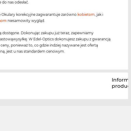
e do nas odesłać.
 Okulary korekcyjne zagwarantuje zarówno
kobietom
, jak i
nom
niesamowity wygląd.
ą dostępne. Dokonując zakupu już teraz, zapewniamy
astowąwysyłkę. W Edel-Optics dokonujesz zakupu z gwarancją
j ceny, ponieważ to, co gdzie indziej nazywane jest ofertą
ną, jest u nas standardem cenowym.
Inform
produc