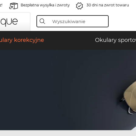
z!
Bezpłatna wysyłka i zwroty
30 dni na zwrot towaru
lary korekcyjne
Okulary sport