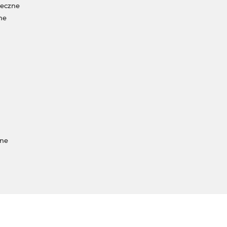
neczne
ne
jne