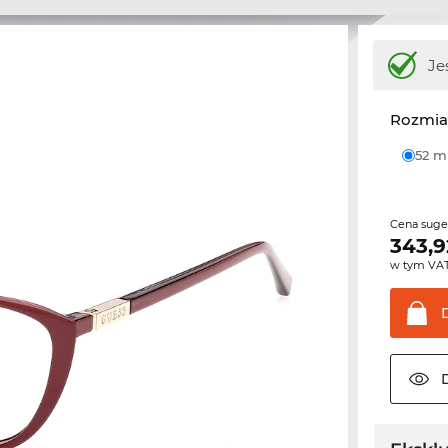
Je
Rozmia
52 
Cena sug
343,9
w tym VA