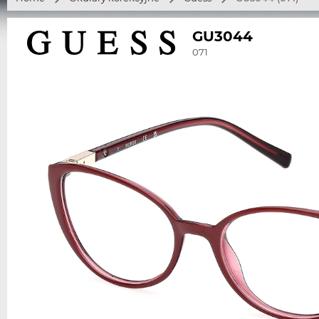
GU3044
071