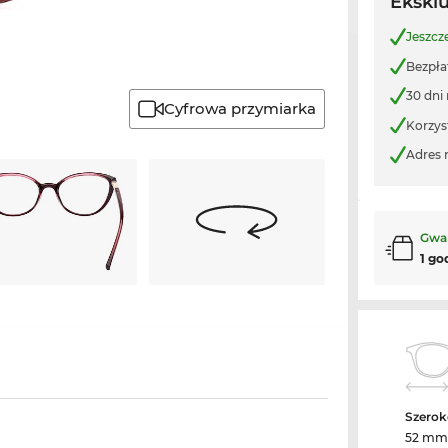
Ekskl
Jeszcz
Bezpła
30 dni
Cyfrowa przymiarka
Korzys
Adres 
Gwa
1 go
Szerok
52 mm