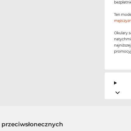
bezpłatni
Ten mode
mężczyz
Okulary s
natychmi
najniższe
promocyj
w przeciwsłonecznych