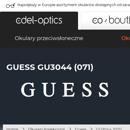
Największy w Europie asortyment okularów dostępnych od zara
Okulary przeciwsłoneczne
Oku
GUESS GU3044 (071)
Home
Okulary korekcyjne
Guess
GU3044 (071)