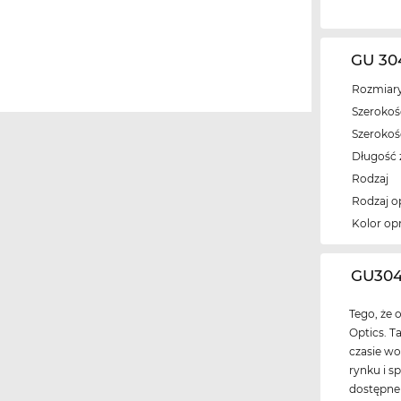
GU 30
Rozmiary
Szerokość
Szeroko
Długość 
Rodzaj
Rodzaj 
Kolor op
‌GU304
Tego, że 
Optics. T
czasie w
rynku i s
dostępne 