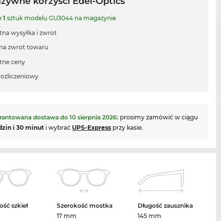
uzywne korzyści Edel-Optics
e
1
sztuk modelu GU3044 na magazynie
tna wysyłka i zwrot
 na zwrot towaru
tne ceny
rozliczeniowy
rantowana dostawa do
10 sierpnia 2026
:
prosimy zamówić w ciągu
dzin i 30 minut
i wybrać
UPS-Express
przy kasie.
ość szkieł
Szerokość mostka
Długość zausznika
17 mm
145 mm