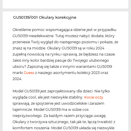
‌GU50139/001 Okulary korekcyjne
Określenie pomoc wspomagająca idzenie jest w przypadku
GU50139 nieadekwatne. Tutaj możesz nabyć dodate, który
przeniesie Twój wygląd do następnego poziomu i pokaże, że
znasz ię na modzie. Okulary GU50139 są w roku 2024
zupełną nowością na rynku i sprawią, że będziesz na czasie.
Jakiś inny kolor bardziej pasuje do Twojego ulubionego
ubioru? Zapoznaj się także z innymi wariantami GU50139
marki
Guess
z naszego asortymentu kolekcji 2023 oraz
2024.
Model GU50139 jest zaprojektowany dla dzieci. Nie tylko
wygląda cool, ale jest niezwykle stabilny.
Kocie oczy
sprawiają, że spojrzenie jest uwodzicielskie i zarazem
tajemnicze. Model GU50139 ma w sobie cos
nieprzyzwoitego. Za każdym razem przyciąga uwagę.
Okulary z tworzywa sztucznego, tak jak te, łączą trwałość z
komfortem noszenia. Model GU50139 układa się niezwykle