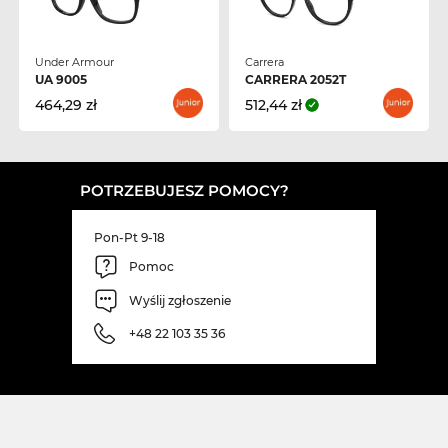
Under Armour
Carrera
UA 9005
CARRERA 2052T
464,29 zł
512,44 zł
POTRZEBUJESZ POMOCY?
Pon-Pt 9-18
Pomoc
Wyślij zgłoszenie
+48 22 103 35 36