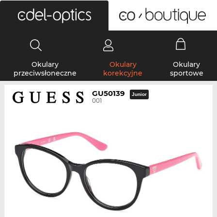
0
Okulary
Okulary
Okulary
przeciwsłoneczne
korekcyjne
sportowe
GU50139
Junior
001