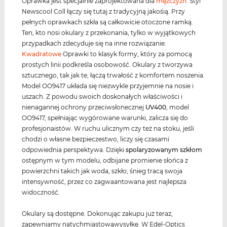
Oprawka jest specjalnie zaprojektowana dla
mężczyzn
. Styl
Newscool Coll łączy się tutaj z tradycyjną jakośią. Przy
pełnych oprawkach szkła są całkowicie otoczone ramką.
Ten, kto nosi okulary z przekonania, tylko w wyjątkowych
przypadkach zdecyduje się na inne rozwiązanie.
Kwadratowe
Oprawki to klasyk formy, który za pomocą
prostych linii podkreśla osobowość. Okulary z tworzywa
sztucznego, tak jak te, łączą trwałość z komfortem noszenia.
Model OO9417 układa się niezwykle przyjemnie na nosie i
uszach. Z powodu swoich doskonałych właściwości i
nienagannej ochrony przeciwsłonecznej
UV400
, model
OO9417, spełniając wygórowane warunki, zalicza się do
profesjonaistów. W ruchu ulicznym czy też na stoku, jeśli
chodzi o własne bezpieczestwo, liczy się czasami
odpowiednia perspektywa. Dzięki
spolaryzowanym szkłom
ostępnym w tym modelu, odbijane promienie słońca z
powierzchni takich jak woda, szkło, śnieg tracą swoja
intensywność, przez co zagwaantowana jest najlepsza
widoczność.
Okulary są dostępne. Dokonując zakupu już teraz,
zapewniamy natychmiastowąwysyłkę. W Edel-Optics