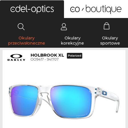
0
Okulary
Okulary
Okulary
przeciwsłoneczne
korekcyjne
sportowe
HOLBROOK XL
Polarized
OO9417 - 941707