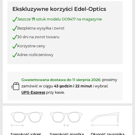
Ekskluzywne korzyści Edel-Optics
Jeszcze
71
sztuk modelu OO9417 na magazynie
Bezpłatna wysyłka i zwrot
30 dni na zwrot towaru
Korzystne ceny
Adres rozliczeniowy
Gwarantowana dostawa do
11 sierpnia 2026
:
prosimy
zamówić w ciągu
43 godzin i 22 minut
i wybrać
UPS-Express
przy kasie.
Szerokość szkieł
Szerokość mostka
Długość zausznika