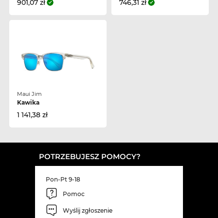
901,07 zł
746,31 zł
Maui Jim
Kawika
1 141,38 zł
POTRZEBUJESZ POMOCY?
Pon-Pt 9-18
Pomoc
Wyślij zgłoszenie