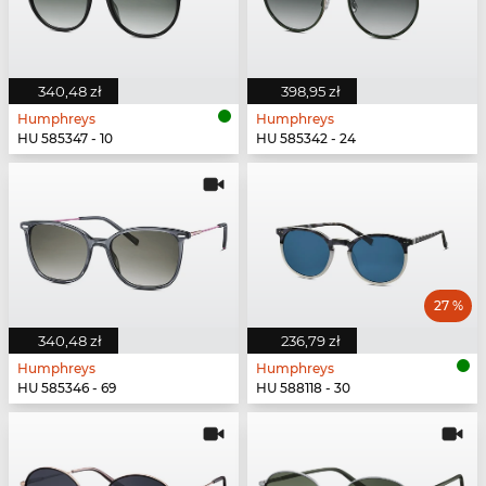
340,48 zł
398,95 zł
Humphreys
Humphreys
HU 585347 - 10
HU 585342 - 24
27 %
340,48 zł
236,79 zł
Humphreys
Humphreys
HU 585346 - 69
HU 588118 - 30