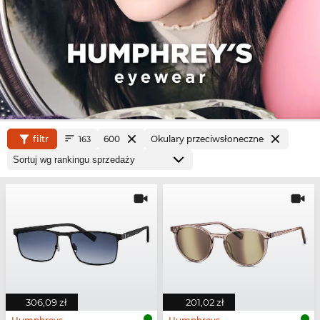
filtr
600
Okulary przeciwsłoneczne
163
306,09 zł
201,02 zł