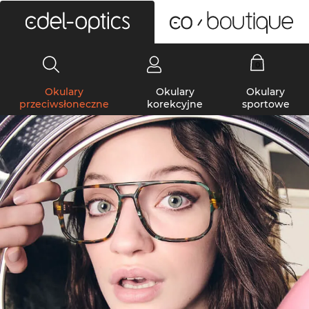
0
Okulary
Okulary
Okulary
przeciwsłoneczne
korekcyjne
sportowe