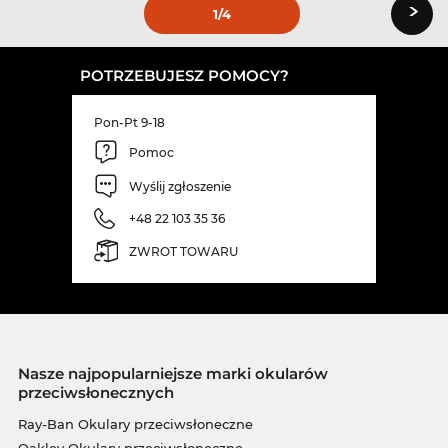
›
1
/4
POTRZEBUJESZ POMOCY?
Pon-Pt 9-18
Pomoc
Wyślij zgłoszenie
+48 22 103 35 36
ZWROT TOWARU
Nasze najpopularniejsze marki okularów
przeciwsłonecznych
Ray-Ban Okulary przeciwsłoneczne