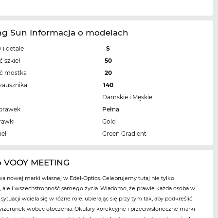
ng Sun Informacja o modelach
 i detale
S
 szkieł
50
ść mostka
20
zausznika
140
Damskie i Męskie
oprawek
Pełna
rawki
Gold
ieł
Green Gradient
o VOOY MEETING
a nowej marki własnej w Edel-Optics. Celebrujemy tutaj nie tylko
, ale i wszechstronność samego życia. Wiadomo, że prawie każda osoba w
sytuacji wciela się w różne role, ubierając się przy tym tak, aby podkreślić
izerunek wobec otoczenia. Okulary korekcyjne i przeciwsłoneczne marki