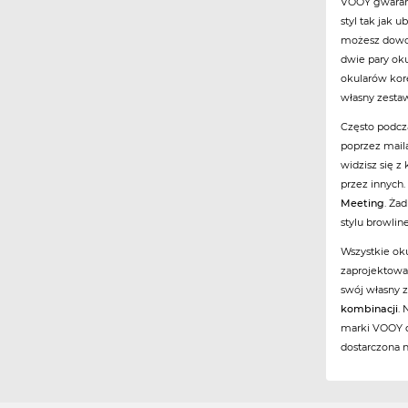
VOOY gwarant
styl tak jak u
możesz dowol
dwie pary ok
okularów kor
własny zestaw
Często podcz
poprzez maila
widzisz się z
przez innych.
Meeting
. Ża
stylu browline
Wszystkie ok
zaprojektowa
swój własny
kombinacji
.
marki VOOY d
dostarczona 