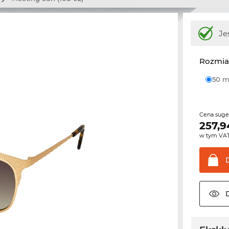
Je
Rozmia
50
Cena sug
257,9
w tym VA