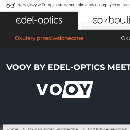
Największy w Europie asortyment okularów dostępnych od zara
Okulary przeciwsłoneczne
Oku
VOOY BY EDEL-OPTICS MEETI
Home
Okulary przeciwsłoneczne
VOOY by edel-optics