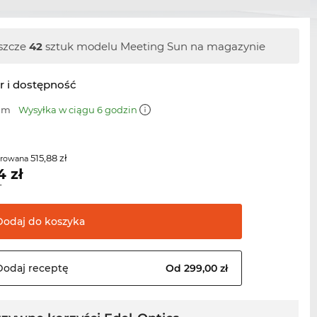
szcze
42
sztuk modelu Meeting Sun na magazynie
r i dostępność
 mm
Wysyłka w ciągu 6 godzin
515,88 zł
erowana
4
zł
T
Dodaj do
koszyka
Dodaj
receptę
Od 299,00 zł