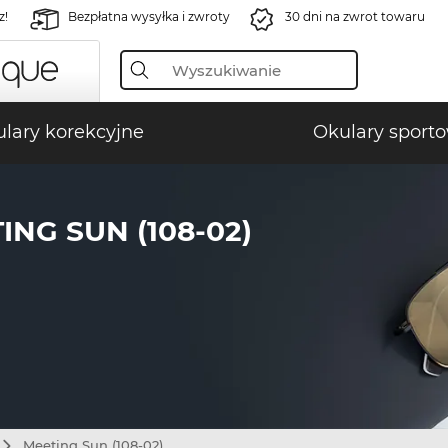
z!
Bezpłatna wysyłka i zwroty
30 dni na zwrot towaru
lary korekcyjne
Okulary sport
NG SUN (108-02)
Meeting Sun (108-02)