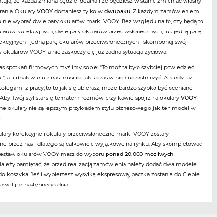
ują, że każda zmiana będzie idealna i że będziesz w stanie zmieniać własny
brania. Okulary
VOOY
dostaniesz tylko w
dwupaku
. Z każdym zamówieniem
nie wybrać dwie pary okularów marki VOOY. Bez względu na to, czy będą to
ularów korekcyjnych, dwie pary okularów przeciwsłonecznych, lub jedną parę
ekcyjnych i jedną parę okularów przeciwsłonecznych - skomponuj swój
 okularów VOOY, a nie zaskoczy cię już żadna sytuacja życiowa.
as spotkań firmowych myślimy sobie: "To można było szybciej powiedzieć
!", a jednak wielu z nas musi co jakiś czas w nich uczestniczyć. A kiedy już
 kolegami z pracy, to to jak się ubierasz, może bardzo szybko być oceniane
 Aby Twój styl stał się tematem rozmów przy kawie spójrz na okulary
VOOY
dne okulary nie są lepszym przykładem stylu biznesowego jak ten model w
.
ulary korekcyjne i okulary przeciwsłoneczne marki VOOY zostały
ne przez nas i dlatego są całkowicie wyjątkowe na rynku. Aby skompletować
 zestaw okularów VOOY masz do wyboru
ponad 20.000 możliwych
 Należy pamiętać, że przed realizacją zamówienia należy dodać dwa modele
o koszyka. Jeśli wybierzesz wysyłkę ekspresową, paczka zostanie do Ciebie
nawet już następnego dnia.