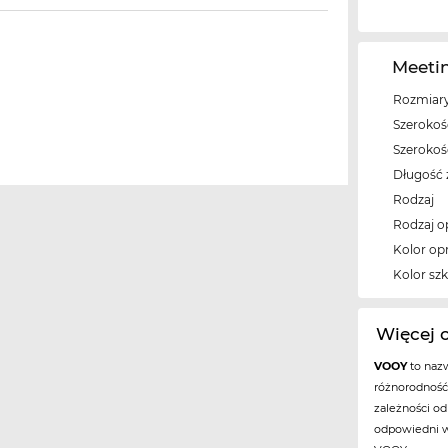
Meeti
Rozmiary
Szerokość
Szeroko
Długość 
Rodzaj
Rodzaj 
Kolor op
Kolor szk
Więcej 
VOOY
to nazw
różnorodność
zależności od 
odpowiedni w