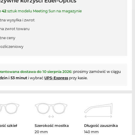
uzywne korzyści Edel-Optics
e
42
sztuk modelu Meeting Sun na magazynie
tna wysyłka i zwrot
 na zwrot towaru
tne ceny
rozliczeniowy
rantowana dostawa do
10 sierpnia 2026
:
prosimy zamówić w ciągu
dzin i 53 minut
i wybrać
UPS-Express
przy kasie.
ość szkieł
Szerokość mostka
Długość zausznika
m
20 mm
140 mm