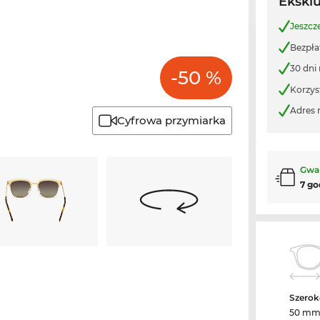
Ekskl
Jeszcz
Bezpła
30 dni
-50 %
Korzys
Adres 
Cyfrowa przymiarka
Gwa
7 go
Szerok
50 m