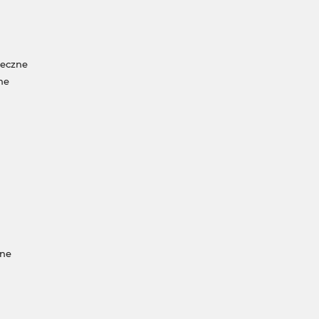
neczne
ne
jne