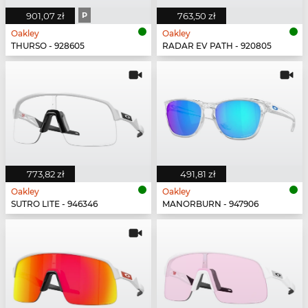
901,07 zł
P
763,50 zł
Oakley
Oakley
THURSO - 928605
RADAR EV PATH - 920805
773,82 zł
491,81 zł
Oakley
Oakley
SUTRO LITE - 946346
MANORBURN - 947906