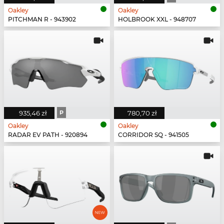
Oakley
Oakley
PITCHMAN R - 943902
HOLBROOK XXL - 948707
935,46 zł
P
780,70 zł
Oakley
Oakley
RADAR EV PATH - 920894
CORRIDOR SQ - 941505