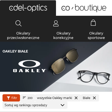
0
Okulary
Okulary
Okulary
przeciwsłoneczne
korekcyjne
sportowe
OAKLEY BIAŁE
filtr
wszystkie Oakley marki
Białe
200