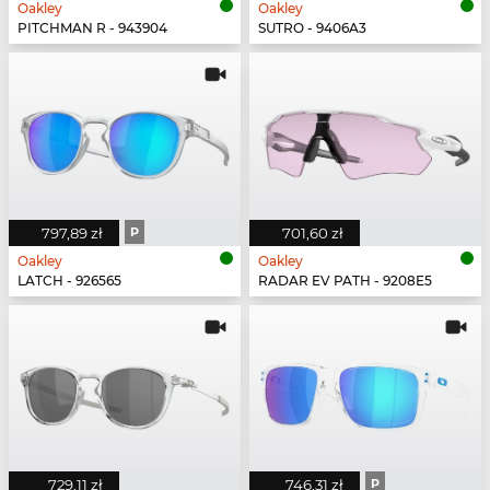
Oakley
Oakley
PITCHMAN R - 943904
SUTRO - 9406A3
797,89 zł
P
701,60 zł
Oakley
Oakley
LATCH - 926565
RADAR EV PATH - 9208E5
729,11 zł
746,31 zł
P