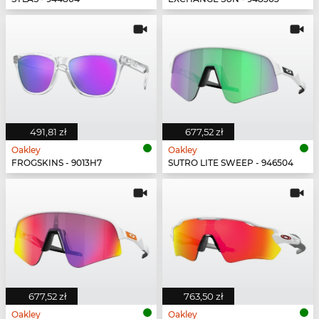
491,81 zł
677,52 zł
Oakley
Oakley
FROGSKINS - 9013H7
SUTRO LITE SWEEP - 946504
677,52 zł
763,50 zł
Oakley
Oakley