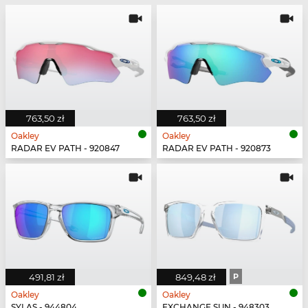
763,50 zł
763,50 zł
Oakley
Oakley
RADAR EV PATH - 920847
RADAR EV PATH - 920873
491,81 zł
849,48 zł
P
Oakley
Oakley
SYLAS - 944804
EXCHANGE SUN - 948303