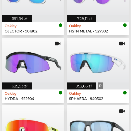
591,54 zł
729,11 zł
Oakley
Oakley
OJECTOR - 901802
HSTN METAL - 927902
625,93 zł
952,66 zł
P
Oakley
Oakley
HYDRA - 922904
SPHAERA - 940302