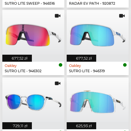
SUTRO LITE SWEEP - 946516
RADAR EV PATH - 920872
677,52 zł
677,52 zł
Oakley
Oakley
SUTRO LITE - 946302
SUTRO LITE - 946319
729,11 zł
625,93 zł