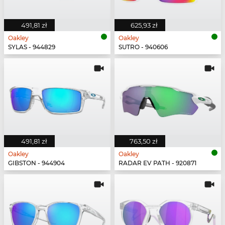
491,81 zł
625,93 zł
Oakley
Oakley
SYLAS - 944829
SUTRO - 940606
491,81 zł
763,50 zł
Oakley
Oakley
GIBSTON - 944904
RADAR EV PATH - 920871