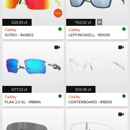
625,93 zł
763,50 zł
P
Oakley
Oakley
SUTRO - 9406D2
LEFFINGWELL - 910005
677,52 zł
505,56 zł
Oakley
Oakley
FLAK 2.0 XL - 918894
CENTERBOARD - 816303