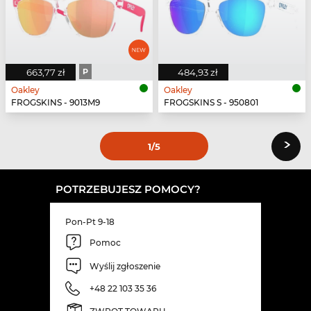
663,77 zł
P
484,93 zł
Oakley
Oakley
FROGSKINS - 9013M9
FROGSKINS S - 950801
›
1
/5
POTRZEBUJESZ POMOCY?
Pon-Pt 9-18
Pomoc
Wyślij zgłoszenie
+48 22 103 35 36