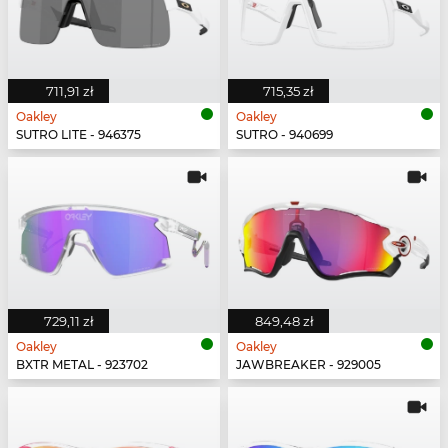
711,91 zł
715,35 zł
Oakley
Oakley
SUTRO LITE - 946375
SUTRO - 940699
729,11 zł
849,48 zł
Oakley
Oakley
BXTR METAL - 923702
JAWBREAKER - 929005