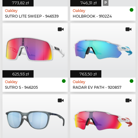
773,82 zł
746,31 zł
P
Oakley
Oakley
SUTRO LITE SWEEP - 946539
HOLBROOK - 9102Z4
625,93 zł
763,50 zł
Oakley
Oakley
SUTRO S - 946205
RADAR EV PATH - 920857