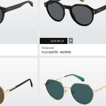
209,96 zł
P
Polaroid
PLD 6207/S - 807/M9