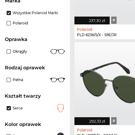
Marka
Wszystkie Polaroid Marki
237,30 zł
P
Polaroid
Polaroid
PLD 6236/S/X - S9E/JR
oprawka
Okrągły
rodzaj oprawek
Pełna
kształt twarzy
Serce
292,33 zł
P
kolor oprawek
Polaroid