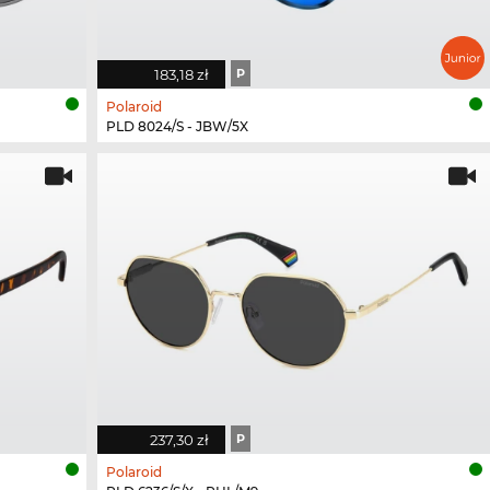
183,18 zł
P
Polaroid
PLD 8024/S - JBW/5X
237,30 zł
P
Polaroid