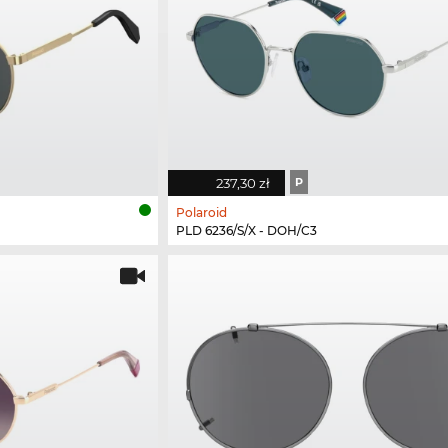
237,30 zł
P
Polaroid
PLD 6236/S/X - DOH/C3