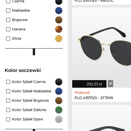
PLD 4197/S/X - R80/UC
Czarne
Niebieskie
Brązowe
Havana
Złote
Kolor soczewki
Kolor Szkieł Czarne
292,33 zł
P
Kolor Szkieł Niebieskie
Polaroid
PLD 4197/S/X - 2F7/M9
Kolor Szkieł Brązowe
Kolor Szkieł Zielone
Kolor Szkieł Szare