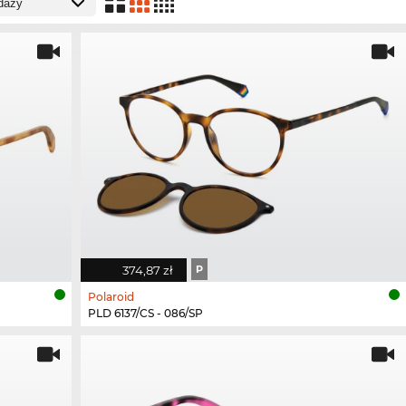
374,87 zł
P
Polaroid
PLD 6137/CS - 086/SP