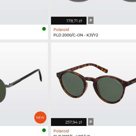
178,71 zł
P
Polaroid
PLD 2000/C-ON - KJ1/Y2
257,94 zł
P
Polaroid