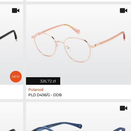
326,72 zł
Polaroid
PLD D456/G - DDB