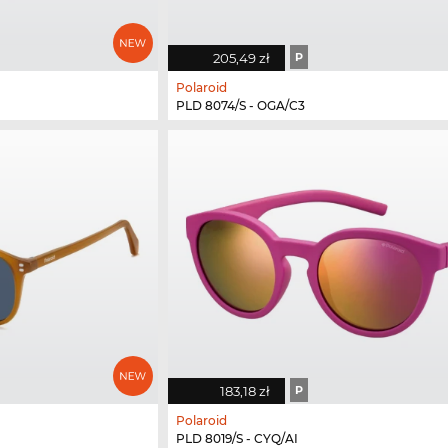
205,49 zł
P
Polaroid
PLD 8074/S - OGA/C3
183,18 zł
P
Polaroid
PLD 8019/S - CYQ/AI