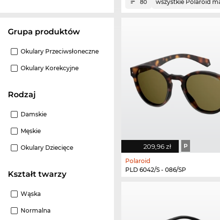
wszystkie Polaroid m
80
grupa produktów
Okulary Przeciwsłoneczne
Okulary Korekcyjne
Rodzaj
Damskie
Męskie
209,96 zł
P
Okulary Dziecięce
Polaroid
PLD 6042/S - 086/SP
Kształt twarzy
Wąska
Normalna