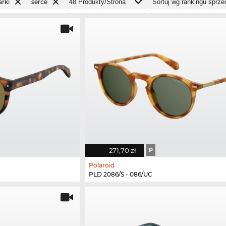
arki
serce
271,70 zł
P
Polaroid
PLD 2086/S - 086/UC