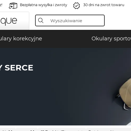
z!
Bezpłatna wysyłka i zwroty
30 dni na zwrot towaru
lary korekcyjne
Okulary sport
Y SERCE