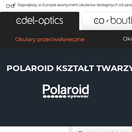
Największy w Europie asortyment okularów dostępnych od zara
Oku
Okulary przeciwsłoneczne
POLAROID KSZTAŁT TWARZ