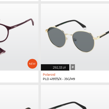
292,33 zł
P
Polaroid
PLD 4197/S/X - J5G/M9