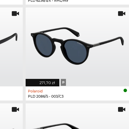
PLD 6236/S/X - RHL/M9
271,70 zł
P
Polaroid
PLD 2086/S - 003/C3