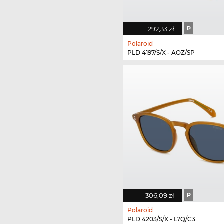
292,33 zł
P
Polaroid
PLD 4197/S/X - AOZ/SP
306,09 zł
P
Polaroid
PLD 4203/S/X - L7Q/C3