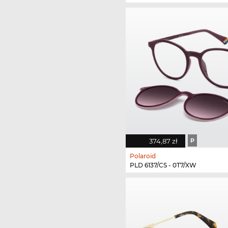
374,87 zł
P
Polaroid
PLD 6137/CS - 0T7/XW