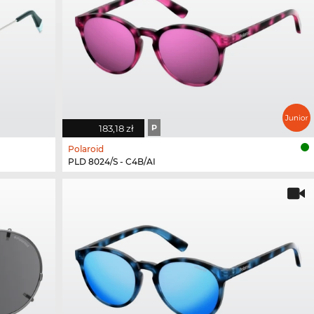
183,18 zł
P
Polaroid
PLD 8024/S - C4B/AI