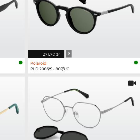
271,70 zł
P
Polaroid
PLD 2086/S - 807/UC