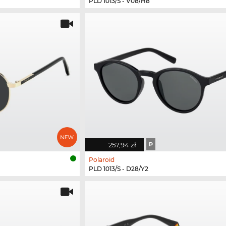
PLD 1013/S - V08/H8
257,94 zł
P
Polaroid
PLD 1013/S - D28/Y2