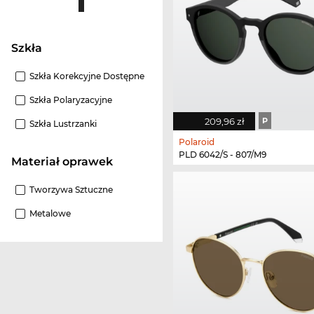
szkła
Szkła Korekcyjne Dostępne
Szkła Polaryzacyjne
209,96 zł
P
Szkła Lustrzanki
Polaroid
PLD 6042/S - 807/M9
Materiał oprawek
Tworzywa Sztuczne
Metalowe