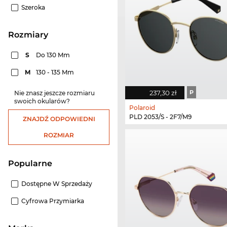
Szeroka
rozmiary
S
Do 130 Mm
M
130 - 135 Mm
237,30 zł
P
Nie znasz jeszcze rozmiaru
swoich okularów?
Polaroid
PLD 2053/S - 2F7/M9
ZNAJDŹ ODPOWIEDNI
ROZMIAR
Popularne
Dostępne W Sprzedaży
Cyfrowa Przymiarka