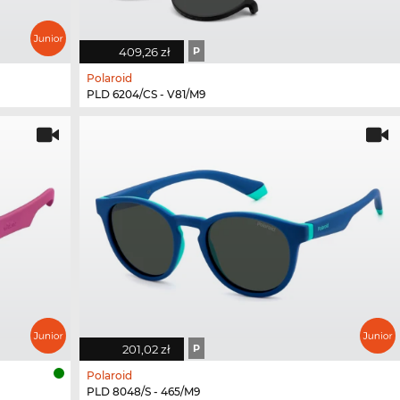
409,26 zł
P
Polaroid
PLD 6204/CS - V81/M9
201,02 zł
P
Polaroid
PLD 8048/S - 465/M9