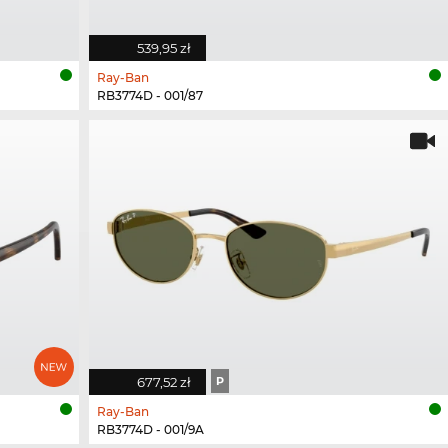
539,95 zł
Ray-Ban
RB3774D - 001/87
677,52 zł
P
Ray-Ban
RB3774D - 001/9A