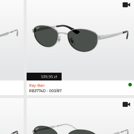
539,95 zł
Ray-Ban
RB3774D - 003/87