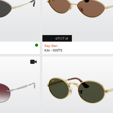
471,17 zł
Ray-Ban
KAI - 001/73