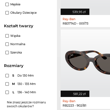
Męskie
539,95 zł
Okulary Dziecięce
Ray-Ban
RB3774D - 001/73
Kształt twarzy
Wąska
Normalna
Szeroka
rozmiary
S
Do 130 Mm
M
130 - 135 Mm
L
136 - 140 Mm
581,22 zł
Ray-Ban
Nie znasz jeszcze rozmiaru
RB2223 - 902/B1
swoich okularów?