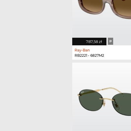
787,58 zł
P
Ray-Ban
RB2221 - 6827M2