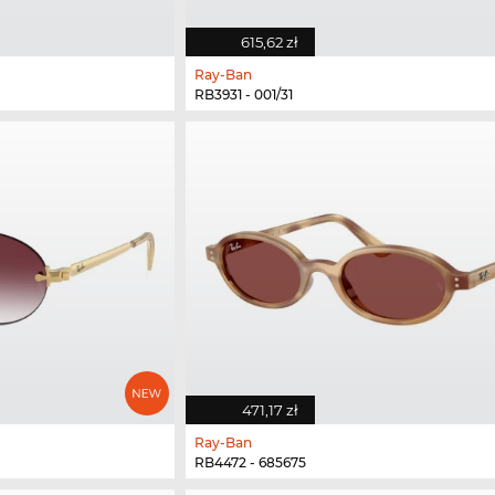
615,62 zł
Ray-Ban
RB3931 - 001/31
471,17 zł
Ray-Ban
RB4472 - 685675