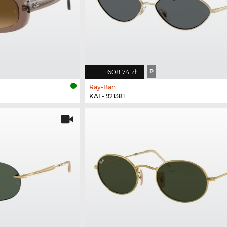
608,74 zł
P
Ray-Ban
KAI - 921381