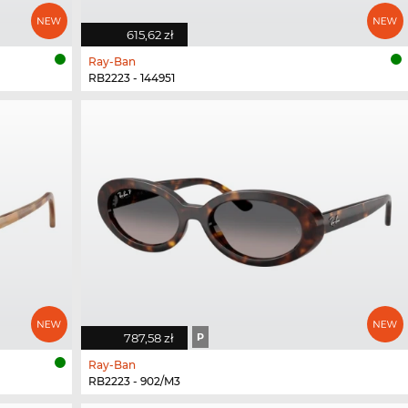
615,62 zł
Ray-Ban
RB2223 - 144951
787,58 zł
P
Ray-Ban
RB2223 - 902/M3