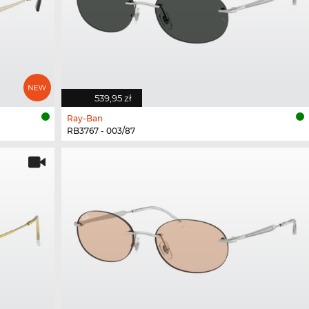
539,95 zł
Ray-Ban
RB3767 - 003/87