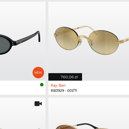
760,06 zł
Ray-Ban
RB3929 - 001/7I