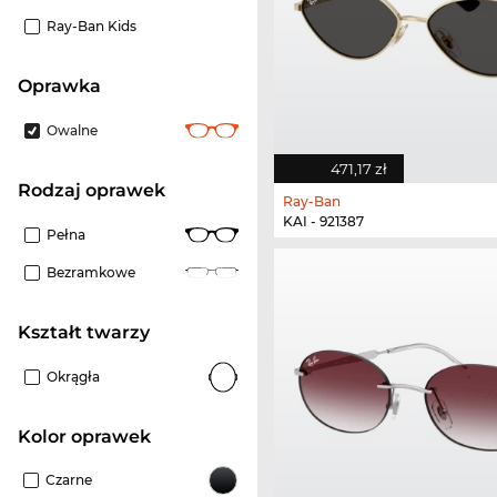
Ray-Ban Kids
oprawka
Owalne
471,17 zł
rodzaj oprawek
Ray-Ban
KAI - 921387
Pełna
Bezramkowe
kształt twarzy
Okrągła
kolor oprawek
Czarne