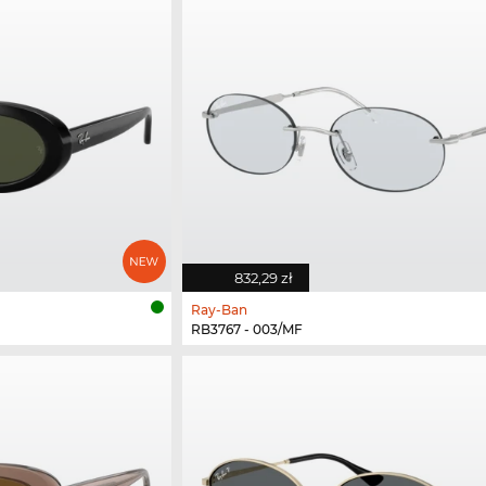
832,29 zł
Ray-Ban
RB3767 - 003/MF