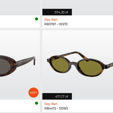
574,35 zł
Ray-Ban
RB3767 - 001/13
471,17 zł
Ray-Ban
RB4472 - 1359/2