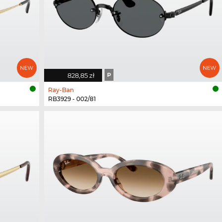
828,85 zł
P
Ray-Ban
RB3929 - 002/81