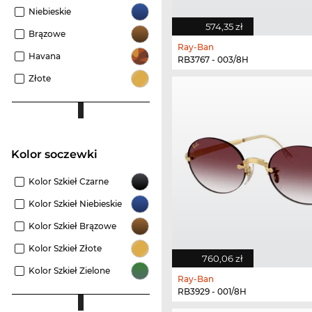
Niebieskie
574,35 zł
Brązowe
Ray-Ban
Havana
RB3767 - 003/8H
Złote
Kolor soczewki
Kolor Szkieł Czarne
Kolor Szkieł Niebieskie
Kolor Szkieł Brązowe
Kolor Szkieł Złote
760,06 zł
Kolor Szkieł Zielone
Ray-Ban
RB3929 - 001/8H