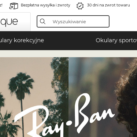
z!
Bezpłatna wysyłka i zwroty
30 dni na zwrot towaru
lary korekcyjne
Okulary sport