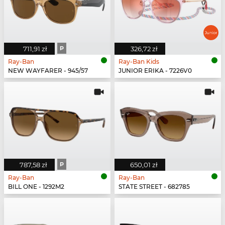
711,91 zł
P
326,72 zł
Ray-Ban
Ray-Ban Kids
NEW WAYFARER - 945/57
JUNIOR ERIKA - 7226V0
787,58 zł
P
650,01 zł
Ray-Ban
Ray-Ban
BILL ONE - 1292M2
STATE STREET - 682785