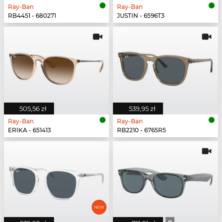
Ray-Ban
Ray-Ban
RB4451 - 680271
JUSTIN - 6596T3
505,56 zł
539,95 zł
Ray-Ban
Ray-Ban
ERIKA - 651413
RB2210 - 6765R5