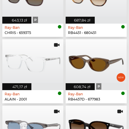
643,13 zł
P
687,84 zł
Ray-Ban
Ray-Ban
CHRIS - 6593T5
RB4451 - 680451
471,17 zł
608,74 zł
P
Ray-Ban
Ray-Ban
ALAIN - 2001
RB4457D - 677983