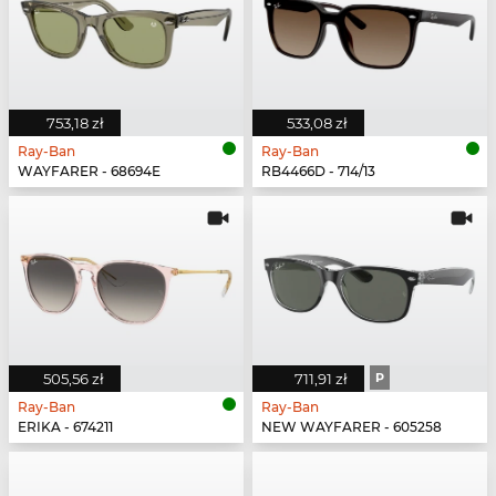
753,18 zł
533,08 zł
Ray-Ban
Ray-Ban
WAYFARER - 68694E
RB4466D - 714/13
505,56 zł
711,91 zł
P
Ray-Ban
Ray-Ban
ERIKA - 674211
NEW WAYFARER - 605258