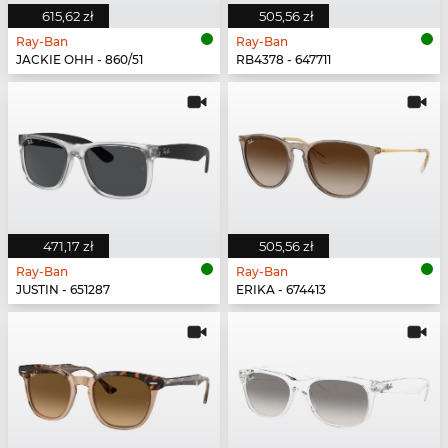
615,62 zł
505,56 zł
Ray-Ban
Ray-Ban
JACKIE OHH - 860/51
RB4378 - 647711
471,17 zł
505,56 zł
Ray-Ban
Ray-Ban
JUSTIN - 651287
ERIKA - 674413