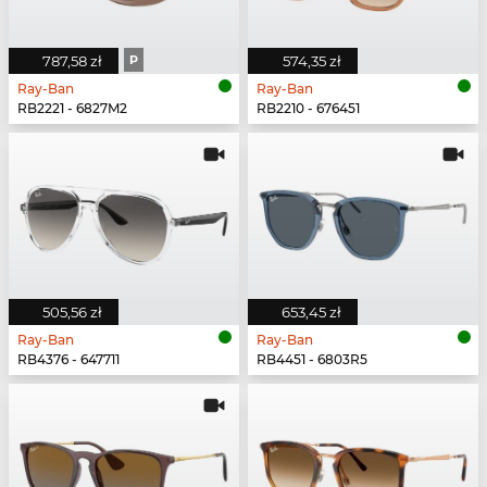
787,58 zł
P
574,35 zł
Ray-Ban
Ray-Ban
RB2221 - 6827M2
RB2210 - 676451
505,56 zł
653,45 zł
Ray-Ban
Ray-Ban
RB4376 - 647711
RB4451 - 6803R5