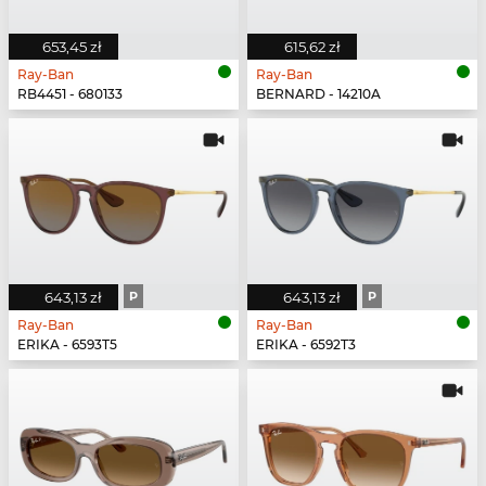
653,45 zł
615,62 zł
Ray-Ban
Ray-Ban
RB4451 - 680133
BERNARD - 14210A
643,13 zł
P
643,13 zł
P
Ray-Ban
Ray-Ban
ERIKA - 6593T5
ERIKA - 6592T3