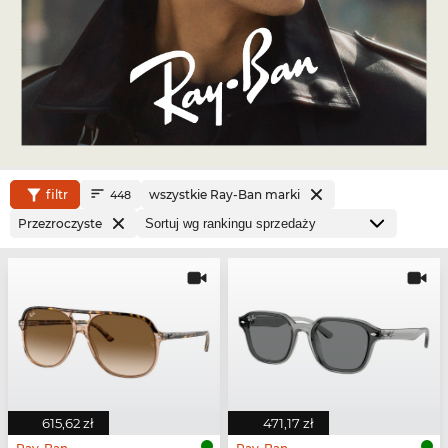
filtr
wszystkie Ray-Ban marki
448
Przezroczyste
615,62 zł
471,17 zł