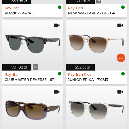
539,95 zł
711,91 zł
P
Ray-Ban
Ray-Ban
RB2210 - 6447R5
NEW WAYFARER - 64503R
791,02 zł
P
292,33 zł
Ray-Ban
Ray-Ban Kids
CLUBMASTER REVERSE - 670781
JUNIOR ERIKA - 710813