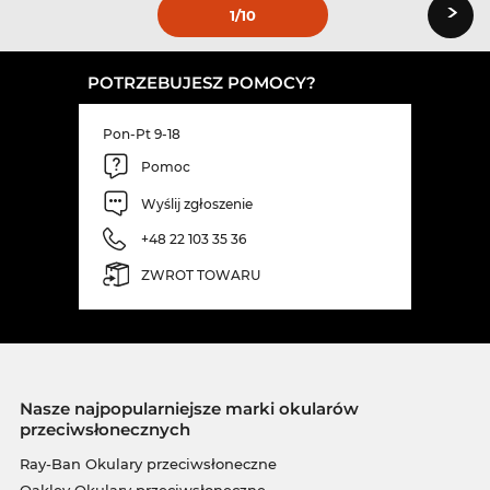
›
1
/10
POTRZEBUJESZ POMOCY?
Pon-Pt 9-18
Pomoc
Wyślij zgłoszenie
+48 22 103 35 36
ZWROT TOWARU
Nasze najpopularniejsze marki okularów
przeciwsłonecznych
Ray-Ban Okulary przeciwsłoneczne