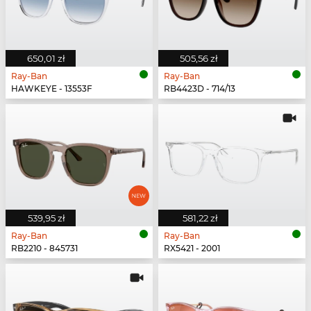
650,01 zł
505,56 zł
Ray-Ban
Ray-Ban
HAWKEYE - 13553F
RB4423D - 714/13
539,95 zł
581,22 zł
Ray-Ban
Ray-Ban
RB2210 - 845731
RX5421 - 2001