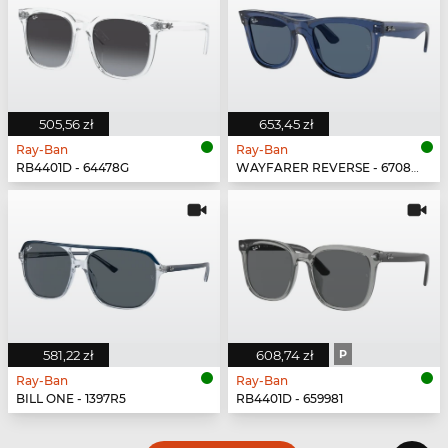
505,56 zł
653,45 zł
Ray-Ban
Ray-Ban
RB4401D - 64478G
WAYFARER REVERSE - 67083A
581,22 zł
608,74 zł
P
Ray-Ban
Ray-Ban
BILL ONE - 1397R5
RB4401D - 659981