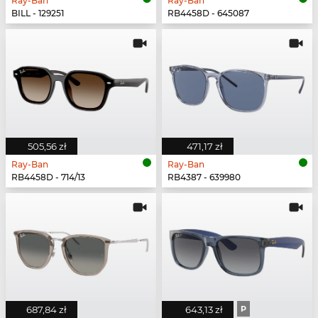
Ray-Ban
Ray-Ban
BILL - 129251
RB4458D - 645087
505,56 zł
471,17 zł
Ray-Ban
Ray-Ban
RB4458D - 714/13
RB4387 - 639980
687,84 zł
643,13 zł
P