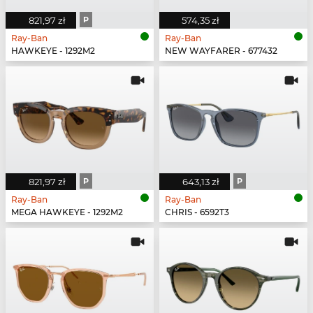
821,97 zł
P
574,35 zł
Ray-Ban
Ray-Ban
HAWKEYE - 1292M2
NEW WAYFARER - 677432
821,97 zł
P
643,13 zł
P
Ray-Ban
Ray-Ban
MEGA HAWKEYE - 1292M2
CHRIS - 6592T3