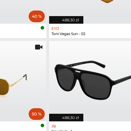
40 %
488,30 zł
EYO
Toni Vegas Sun - 02
50 %
488,30 zł
JB