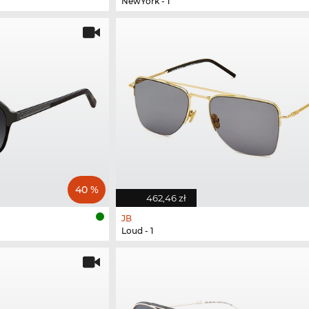
NewYork - 1
40 %
462,46 zł
JB
Loud - 1