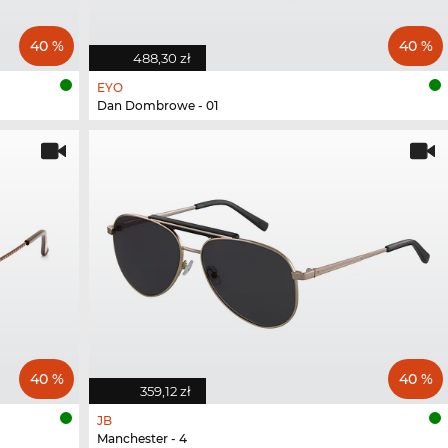
40 %
40 %
488,30 zł
EYO
Dan Dombrowe - 01
40 %
40 %
359,12 zł
JB
Manchester - 4