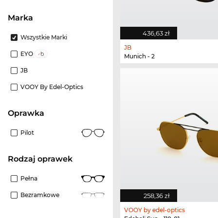
Marka
436,63 zł
Wszystkie Marki
JB
EYO
Munich - 2
JB
VOOY By Edel-Optics
oprawka
Pilot
rodzaj oprawek
Pełna
Bezramkowe
258,36 zł
VOOY by edel-optics