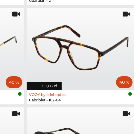
Guardian - 2
40 %
40 %
310,03 zł
VOOY by edel-optics
Cabriolet - 102-04