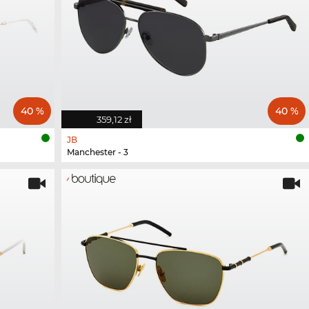
40 %
40 %
359,12 zł
JB
Manchester - 3