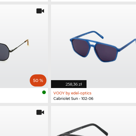
50 %
258,36 zł
VOOY by edel-optics
Cabriolet Sun - 102-06