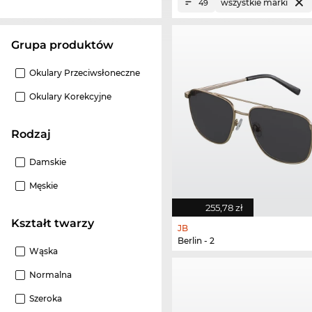
wszystkie marki
49
grupa produktów
Okulary Przeciwsłoneczne
Okulary Korekcyjne
Rodzaj
Damskie
Męskie
255,78 zł
Kształt twarzy
JB
Berlin - 2
Wąska
Normalna
Szeroka