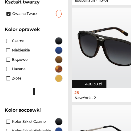
Edebali Sun - 110-01
kształt twarzy
Owalna Twarz
kolor oprawek
Czarne
Niebieskie
Brązowe
Havana
Złote
488,30 zł
JB
NewYork - 2
Kolor soczewki
Kolor Szkieł Czarne
Kolor Szkieł Niebieskie