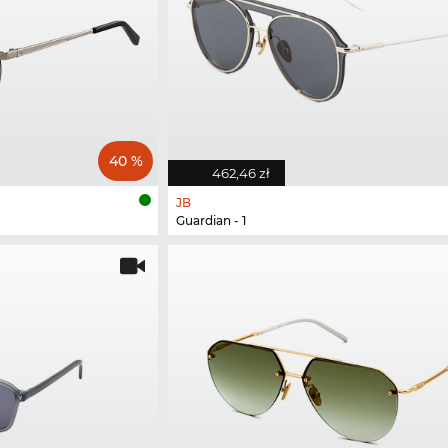
40 %
462,46 zł
JB
Guardian - 1