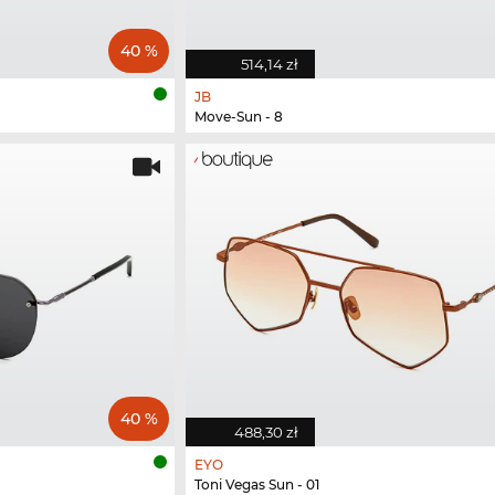
40 %
514,14 zł
JB
Move-Sun - 8
40 %
488,30 zł
EYO
Toni Vegas Sun - 01