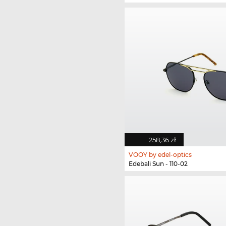
258,36 zł
VOOY by edel-optics
Edebali Sun - 110-02