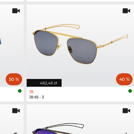
50 %
40 %
462,46 zł
JB
JB 65 - 3