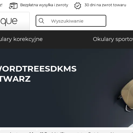
z!
Bezpłatna wysyłka i zwroty
30 dni na zwrot towaru
lary korekcyjne
Okulary sport
WORDTREESDKMS
 TWARZ