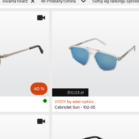
owalna twarz
40 %
310,03 zł
VOOY by edel-optics
Cabriolet Sun - 102-05