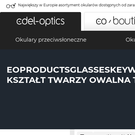
Największy w Europie asortyment okularów dostępnych od zara
Okulary przeciwsłoneczne
Oku
EOPRODUCTSGLASSESKEY
KSZTAŁT TWARZY OWALNA