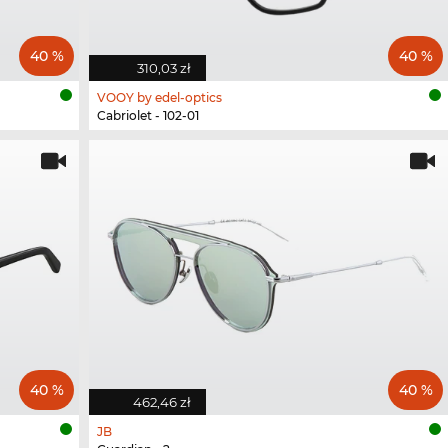
40 %
40 %
310,03 zł
VOOY by edel-optics
Cabriolet - 102-01
40 %
40 %
462,46 zł
JB