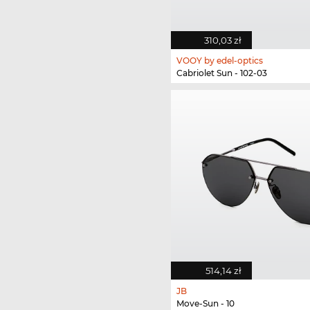
310,03 zł
VOOY by edel-optics
Cabriolet Sun - 102-03
514,14 zł
JB
Move-Sun - 10