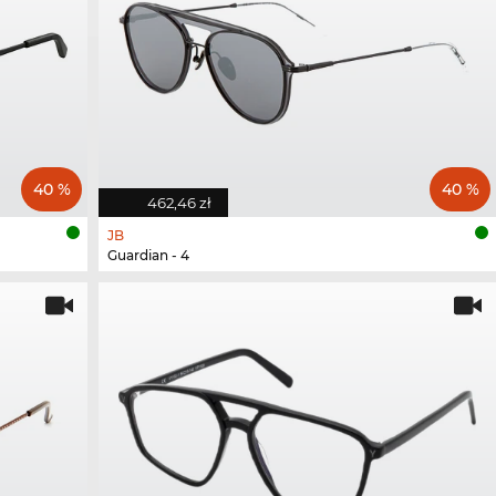
40 %
40 %
462,46 zł
JB
Guardian - 4