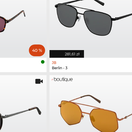
40 %
281,61 zł
JB
Berlin - 3