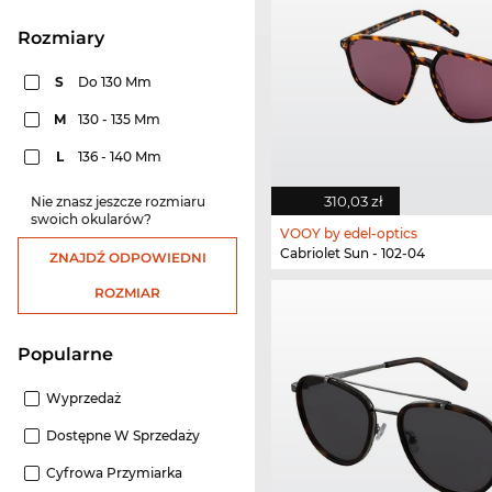
rozmiary
S
Do 130 Mm
M
130 - 135 Mm
L
136 - 140 Mm
310,03 zł
Nie znasz jeszcze rozmiaru
swoich okularów?
VOOY by edel-optics
Cabriolet Sun - 102-04
ZNAJDŹ ODPOWIEDNI
ROZMIAR
Popularne
Wyprzedaż
Dostępne W Sprzedaży
Cyfrowa Przymiarka