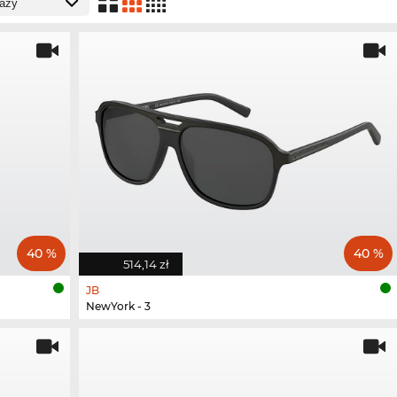
40 %
40 %
514,14 zł
JB
NewYork - 3