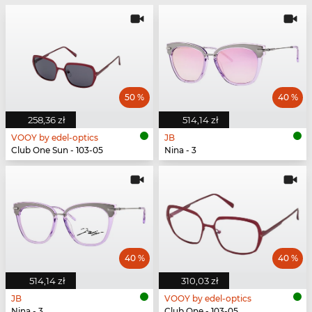
50 %
40 %
258,36 zł
514,14 zł
VOOY by edel-optics
JB
Club One Sun - 103-05
Nina - 3
40 %
40 %
514,14 zł
310,03 zł
JB
VOOY by edel-optics
Nina - 3
Club One - 103-05