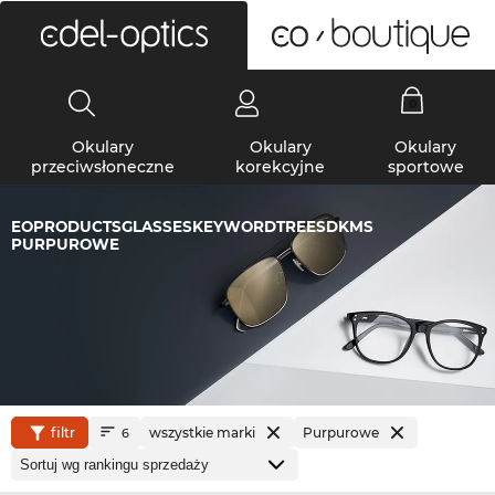
0
Okulary
Okulary
Okulary
przeciwsłoneczne
korekcyjne
sportowe
EOPRODUCTSGLASSESKEYWORDTREESDKMS
PURPUROWE
filtr
wszystkie marki
Purpurowe
6