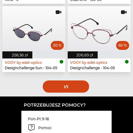
50 %
60 %
258,36 zł
206,69 zł
VOOY by edel-optics
VOOY by edel-optics
Designchallenge Sun - 104-05
Designchallenge - 104-05
1
/1
POTRZEBUJESZ POMOCY?
Pon-Pt 9-18
Pomoc