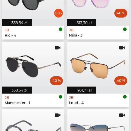
40 %
358,54 zł
513,30 zł
JB
JB
Rio - 4
Nina - 3
40 %
40 %
358,54 zł
461,71 zł
JB
JB
Manchester - 1
Loud - 4