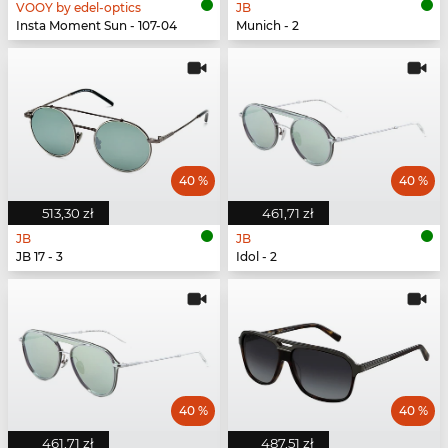
VOOY by edel-optics
JB
Insta Moment Sun - 107-04
Munich - 2
40 %
40 %
513,30 zł
461,71 zł
JB
JB
JB 17 - 3
Idol - 2
40 %
40 %
461,71 zł
487,51 zł