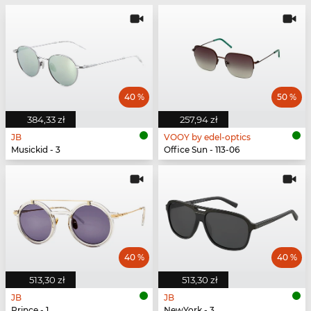
40 %
50 %
384,33 zł
257,94 zł
JB
VOOY by edel-optics
Musickid - 3
Office Sun - 113-06
40 %
40 %
513,30 zł
513,30 zł
JB
JB
Prince - 1
NewYork - 3