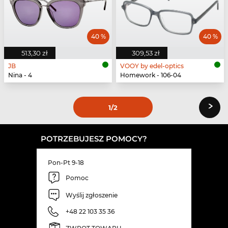
40 %
40 %
513,30 zł
309,53 zł
JB
VOOY by edel-optics
Nina - 4
Homework - 106-04
›
1
/2
POTRZEBUJESZ POMOCY?
Pon-Pt 9-18
Pomoc
Wyślij zgłoszenie
+48 22 103 35 36