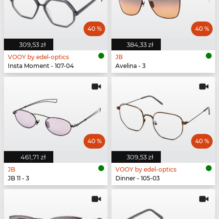
40 %
40 %
309,53 zł
384,33 zł
VOOY by edel-optics
JB
Insta Moment - 107-04
Avelina - 3
40 %
40 %
461,71 zł
309,53 zł
JB
VOOY by edel-optics
JB 11 - 3
Dinner - 105-03