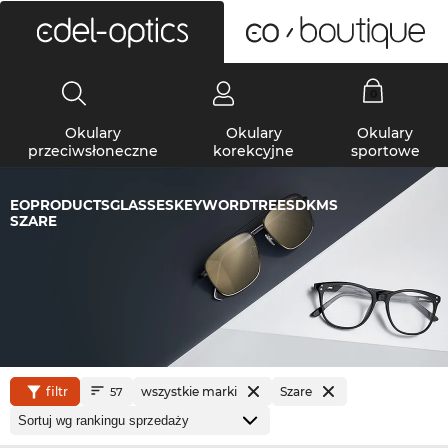
0
Okulary
Okulary
Okulary
przeciwsłoneczne
korekcyjne
sportowe
EOPRODUCTSGLASSESKEYWORDTREESDKMS
SZARE
filtr
wszystkie marki
Szare
57