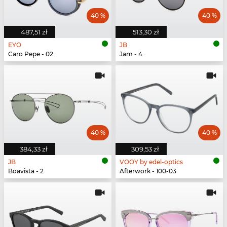
40 %
40 %
487,51 zł
513,30 zł
EYO
JB
Caro Pepe - 02
Jam - 4
40 %
40 %
384,33 zł
309,53 zł
JB
VOOY by edel-optics
Boavista - 2
Afterwork - 100-03