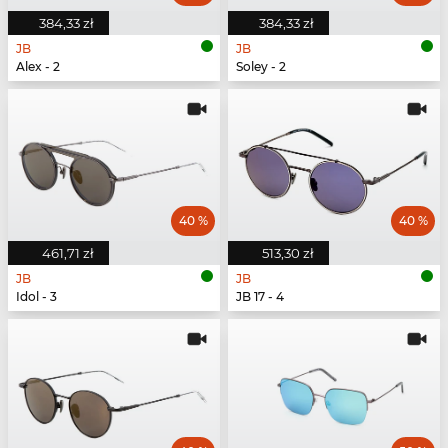
384,33 zł
384,33 zł
JB
JB
Alex - 2
Soley - 2
40 %
40 %
461,71 zł
513,30 zł
JB
JB
Idol - 3
JB 17 - 4