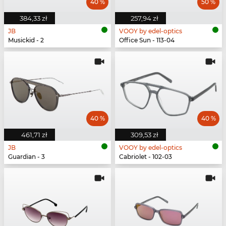
40 %
50 %
384,33 zł
257,94 zł
JB
VOOY by edel-optics
Musickid - 2
Office Sun - 113-04
40 %
40 %
461,71 zł
309,53 zł
JB
VOOY by edel-optics
Guardian - 3
Cabriolet - 102-03