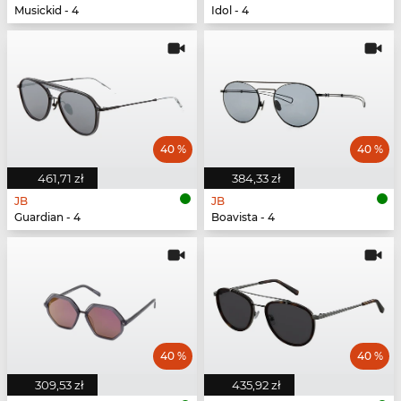
Musickid - 4
Idol - 4
40 %
40 %
461,71 zł
384,33 zł
JB
JB
Guardian - 4
Boavista - 4
40 %
40 %
309,53 zł
435,92 zł