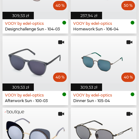
40 %
50 %
309,53 zł
257,94 zł
VOOY by edel-optics
VOOY by edel-optics
Designchallenge Sun - 104-03
Homework Sun - 106-04
40 %
40 %
309,53 zł
309,53 zł
VOOY by edel-optics
VOOY by edel-optics
Afterwork Sun - 100-03
Dinner Sun - 105-04