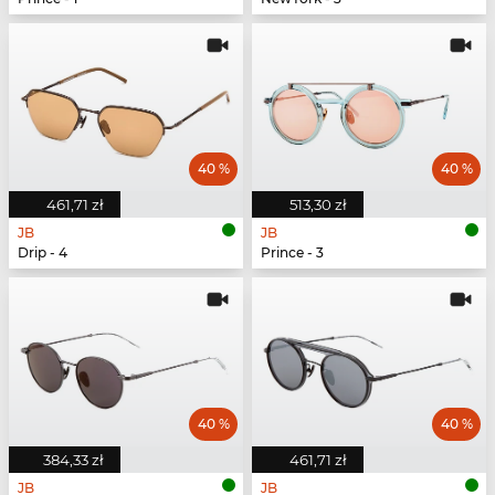
40 %
40 %
461,71 zł
513,30 zł
JB
JB
Drip - 4
Prince - 3
40 %
40 %
384,33 zł
461,71 zł
JB
JB