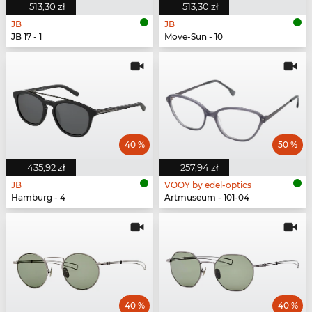
513,30 zł
513,30 zł
JB
JB
JB 17 - 1
Move-Sun - 10
40 %
50 %
435,92 zł
257,94 zł
JB
VOOY by edel-optics
Hamburg - 4
Artmuseum - 101-04
40 %
40 %