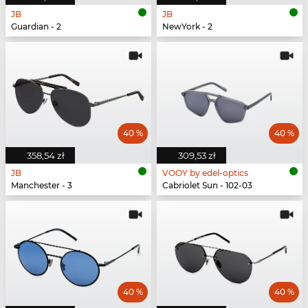
JB
JB
Guardian - 2
NewYork - 2
40 %
40 %
358,54 zł
309,53 zł
JB
VOOY by edel-optics
Manchester - 3
Cabriolet Sun - 102-03
40 %
40 %