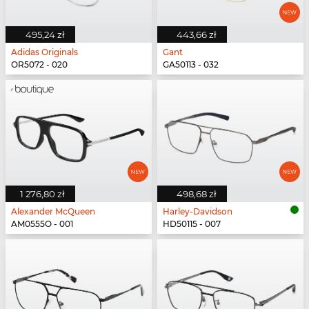
495,24 zł
443,66 zł
Adidas Originals
Gant
OR5072 - 020
GA50113 - 032
1 276,80 zł
498,68 zł
Alexander McQueen
Harley-Davidson
AM0555O - 001
HD50115 - 007