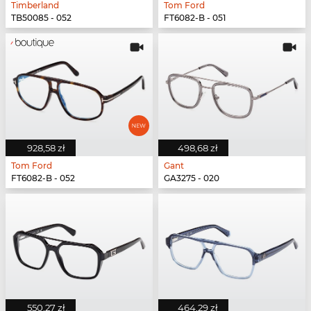
Timberland
Tom Ford
TB50085 - 052
FT6082-B - 051
928,58 zł
498,68 zł
Tom Ford
Gant
FT6082-B - 052
GA3275 - 020
550,27 zł
464,29 zł