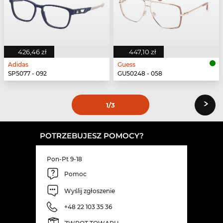
426,46 zł
447,10 zł
Adidas
Guess
SP5077 - 092
GU50248 - 058
›
1
/3
POTRZEBUJESZ POMOCY?
Pon-Pt 9-18
Pomoc
Wyślij zgłoszenie
+48 22 103 35 36