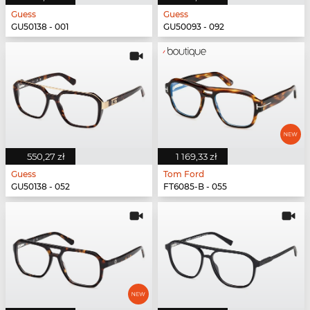
Guess
Guess
GU50138 - 001
GU50093 - 092
550,27 zł
1 169,33 zł
Guess
Tom Ford
GU50138 - 052
FT6085-B - 055