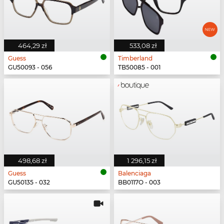
464,29 zł
533,08 zł
Guess
Timberland
GU50093 - 056
TB50085 - 001
498,68 zł
1 296,15 zł
Guess
Balenciaga
GU50135 - 032
BB0117O - 003