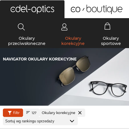
0
Okulary
Okulary
Okulary
przeciwsłoneczne
korekcyjne
sportowe
NAVIGATOR OKULARY KOREKCYJNE
filtr
Okulary korekcyjne
127