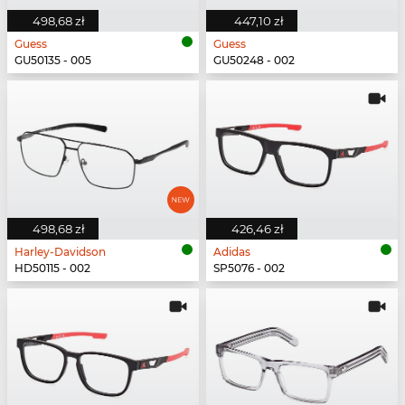
498,68 zł
447,10 zł
Guess
Guess
GU50135 - 005
GU50248 - 002
498,68 zł
426,46 zł
Harley-Davidson
Adidas
HD50115 - 002
SP5076 - 002