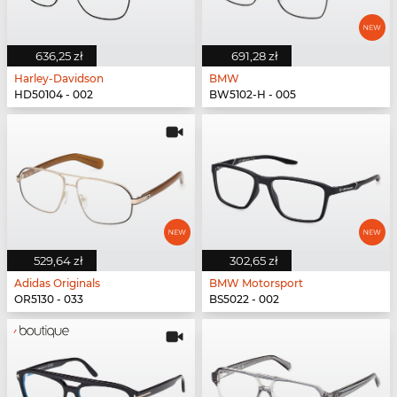
636,25 zł
691,28 zł
Harley-Davidson
BMW
HD50104 - 002
BW5102-H - 005
529,64 zł
302,65 zł
Adidas Originals
BMW Motorsport
OR5130 - 033
BS5022 - 002