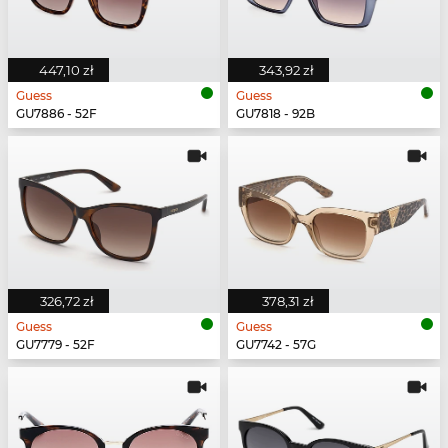
447,10 zł
343,92 zł
Guess
Guess
GU7886 - 52F
GU7818 - 92B
326,72 zł
378,31 zł
Guess
Guess
GU7779 - 52F
GU7742 - 57G