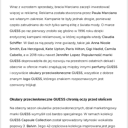
Wraz z wzrostem sprzedaży, bracia Marciano zaczęli inwestować
więcej w reklamę. Reklama została stworzona przez
Paula Marciano
we własnym zakresie. Kampanie te były jednak drogie, ponieważ
często zatrudniano do nich tylko samą elitę z świata mody. O marce
GUESS
po raz pierwszy zrobiło się głośno w 1996 roku dzięki
erotycznej kampanii reklamowej, w której wystąpiła wtedy
Claudia
Schiffer
. W ślad za nią poszły inne gwiazdy, takie jak
Anna Nicole
Smith
,
Eva Herzigová
,
Kate Upton
,
Paris Hilton
,
Gigi Hadid
,
Camila
Cabello
, a w 2018 roku nawet
Jennifer Lopez
.
Popularność marki
GUESS
doprowadziła do jej rozwoju na przestrzeni ostatnich dekad i
obecnie w ofercie marki znajdują się między innymi
perfumy GUESS
i oczywiście
okulary przeciwsłoneczne GUESS
, wszystkie z dobrze
znanym
logo GUESS
, którego znakiem rozpoznawczym jest
czerwony trójkąt.
Okulary przeciwsłoneczne GUESS chronią oczy przed słońcem
Na obecny sezon okularów przeciwsłonecznych, dział marketingowy
marki
GUESS
wymyślił coś bardzo specjalnego. W ramach kolekcji
GUESS Capsule Collection
został sprowadzony latynoski wokalista
popowy
J. Balvin
. Jego 42-częściowa kolekcja inspirowana jest jego