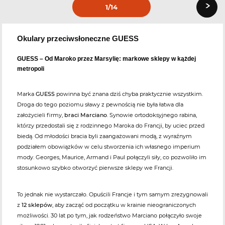
›
1
/14
Okulary przeciwsłoneczne GUESS
GUESS – Od Maroko przez Marsylię: markowe sklepy w kążdej
metropoli
Marka
GUESS
powinna być znana dziś chyba praktycznie wszystkim.
Droga do tego poziomu sławy z pewnością nie była łatwa dla
założycieli firmy,
braci Marciano
. Synowie ortodoksyjnego rabina,
którzy przedostali się z rodzinnego Maroka do Francji, by uciec przed
biedą. Od młodości bracia byli zaangażowani modą, z wyraźnym
podziałem obowiązków w celu stworzenia ich własnego imperium
mody. Georges, Maurice, Armand i Paul połączyli siły, co pozwoliło im
stosunkowo szybko otworzyć pierwsze sklepy we Francji.
To jednak nie wystarczało. Opuścili Francje i tym samym zrezygnowali
z
12 sklepów
, aby zacząć od początku w krainie nieograniczonych
możliwości. 30 lat po tym, jak rodzeństwo Marciano połączyło swoje