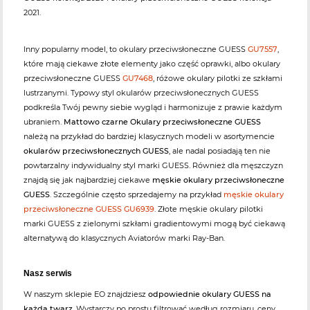
2021.
Inny popularny model, to okulary przeciwsłoneczne GUESS
GU7557
,
które mają ciekawe złote elementy jako część oprawki, albo okulary
przeciwsłoneczne GUESS
GU7468
, różowe okulary pilotki ze szkłami
lustrzanymi. Typowy styl okularów przeciwsłonecznych GUESS
podkreśla Twój pewny siebie wygląd i harmonizuje z prawie każdym
ubraniem.
Mattowo czarne Okulary przeciwsłoneczne GUESS
należą na przykład do bardziej klasycznych modeli w asortymencie
okularów przeciwsłonecznych GUESS
, ale nadal posiadają ten nie
powtarzalny indywidualny styl marki GUESS. Również dla męszczyzn
znajdą się jak najbardziej ciekawe
męskie okulary przeciwsłoneczne
GUESS
. Szczególnie często sprzedajemy na przykład
męskie okulary
przeciwsłoneczne GUESS GU6939
. Złote męskie okulary pilotki
marki GUESS z zielonymi szkłami gradientowymi mogą być ciekawą
alternatywą do klasycznych Aviatorów marki Ray-Ban.
Nasz serwis
W naszym sklepie EO znajdziesz
odpowiednie okulary GUESS na
każdą twarz
. Wystarczy po prostu filtrować według rozmiaru, ceny,