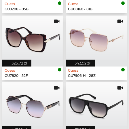
Guess
Guess
GU9208 - 05B
GU00160 - 01B
326,72 zł
343,92 zł
Guess
Guess
GU7820 - 52F
GU7906-H - 28Z