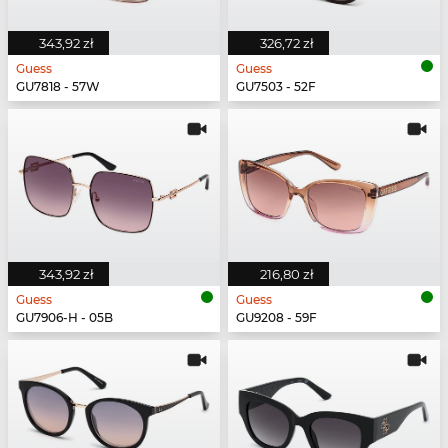
343,92 zł
326,72 zł
Guess
Guess
GU7818 - 57W
GU7503 - 52F
343,92 zł
216,80 zł
Guess
Guess
GU7906-H - 05B
GU9208 - 59F