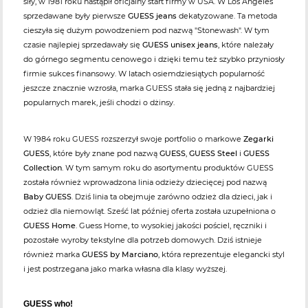
siły, w 1981 roku nastąpił oficjalny start firmy w USA. W Los Angeles
sprzedawane były pierwsze
GUESS jeans
dekatyzowane. Ta metoda
cieszyła się dużym powodzeniem pod nazwą "Stonewash". W tym
czasie najlepiej sprzedawały się
GUESS unisex jeans
, które należały
do górnego segmentu cenowego i dzięki temu też szybko przyniosły
firmie sukces finansowy. W latach osiemdziesiątych popularność
jeszcze znacznie wzrosła, marka GUESS stała się jedną z najbardziej
popularnych marek, jeśli chodzi o dżinsy.
W 1984 roku GUESS rozszerzył swoje portfolio o markowe
Zegarki
GUESS
, które były znane pod nazwą
GUESS
,
GUESS Steel
i
GUESS
Collection
. W tym samym roku do asortymentu produktów GUESS
została również wprowadzona linia odzieży dziecięcej pod nazwą
Baby GUESS
. Dziś linia ta obejmuje zarówno odzież dla dzieci, jak i
odzież dla niemowląt. Sześć lat później oferta została uzupełniona o
GUESS Home
. Guess Home, to wysokiej jakości pościel, ręczniki i
pozostałe wyroby tekstylne dla potrzeb domowych. Dziś istnieje
również marka
GUESS by Marciano
, która reprezentuje elegancki styl
i jest postrzegana jako marka własna dla klasy wyższej.
GUESS who!