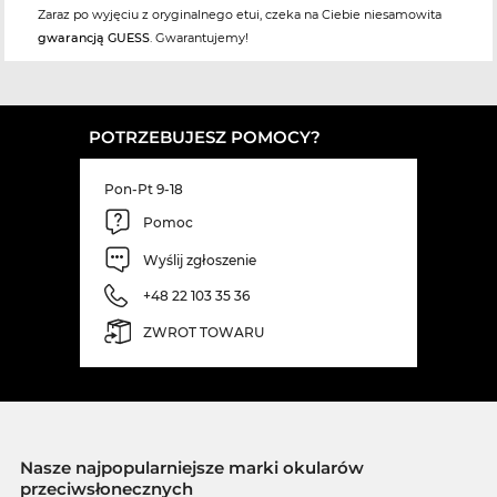
Zaraz po wyjęciu z oryginalnego etui, czeka na Ciebie niesamowita
gwarancją GUESS
. Gwarantujemy!
POTRZEBUJESZ POMOCY?
Pon-Pt 9-18
Pomoc
Wyślij zgłoszenie
+48 22 103 35 36
ZWROT TOWARU
Nasze najpopularniejsze marki okularów
przeciwsłonecznych