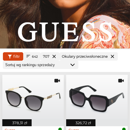
filtr
707
Okulary przeciwsłoneczne
642
378,31 zł
326,72 zł