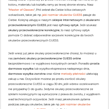
koloru, materiału lub kształtu ramy po lewej stronie ekranu. Nasz
"
Master of Glasses
“, Phil zebrał dla Ciebie kilka ciekawych
wzkazówek, takie jak np.
jaki rozmiar okularów GUESS
pasuje do
Ciebie. Kolejną usługą w naszym
sklepie Internetowym z okularami
przeciwsłonecznymi GUESS
jest nasz
cyfrowy optyk
. Jeśli szukasz
okulary przeciwsłoneczne korekcyjne
, to nasz cyfrowy optyk
pomoże Ci dobrać odpowiednie soczewki korekcyjne do twoich
okularów przeciwsłonecznych GUESS.
Jeśli wiesz już jakie okulary przeciwsłoneczne chcesz, to możesz u
nas
zamówic okulary przeciwsłoneczne GUESS online
bezproblemowo i w wyjątkowo korzystnych cenach. Ponadto
prosta
darmowa wysyłka
lub wysyłka ekspresowa następnego dnia,
darmowa wysyłka zwrotna
oraz różne
metody płatności
ułatwiają
zakup u nas. Oczywiście możesz po prostu zwrócić okulary
przeciwsłoneczne GUESS w ciągu 30 dni, jeśli wbrew oczekiwaniom
nie przypadną Ci do gustu. Jedynie okulary przeciwsłoneczne ze
szkłami korekcyjnymi są wykluczone z prawa do zwrotu, z wyjątkiem
wad technicznych oczywiście. Jeśli masz jakiekolwiek pytania
podczas zakupu okularów, takie jak np.
jaki rozmiar okularów