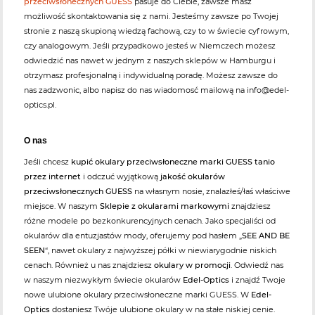
przeciwsłonecznych GUESS
pasuje do Ciebie, zawsze masz
możliwość skontaktowania się z nami. Jesteśmy zawsze po Twojej
stronie z naszą skupioną wiedzą fachową, czy to w świecie cyfrowym,
czy analogowym. Jeśli przypadkowo jesteś w Niemczech możesz
odwiedzić nas nawet w jednym z naszych sklepów w Hamburgu i
otrzymasz profesjonalną i indywidualną poradę. Możesz zawsze do
nas zadzwonic, albo napisz do nas wiadomosć mailową na info@edel-
optics.pl.
O nas
Jeśli chcesz
kupić okulary przeciwsłoneczne marki GUESS tanio
przez internet
i odczuć wyjątkową
jakość okularów
przeciwsłonecznych GUESS
na własnym nosie, znalazłeś/łaś właściwe
miejsce. W naszym
Sklepie z okularami markowymi
znajdziesz
różne modele po bezkonkurencyjnych cenach. Jako specjaliści od
okularów dla entuzjastów mody, oferujemy pod hasłem „
SEE AND BE
SEEN
“, nawet okulary z najwyższej półki w niewiarygodnie niskich
cenach. Również u nas znajdziesz
okulary w promocji
. Odwiedź nas
w naszym niezwykłym świecie okularów
Edel-Optics
i znajdź Twoje
nowe ulubione okulary przeciwsłoneczne marki GUESS. W
Edel-
Optics
dostaniesz Twóje ulubione okulary w na stałe niskiej cenie.