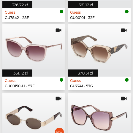
326,72 zł
361,12 zł
Guess
Guess
GU7842 - 28F
GU00101 - 32F
361,12 zł
378,31 zł
Guess
Guess
GU00150-H - 57F
GU7741 - 57G