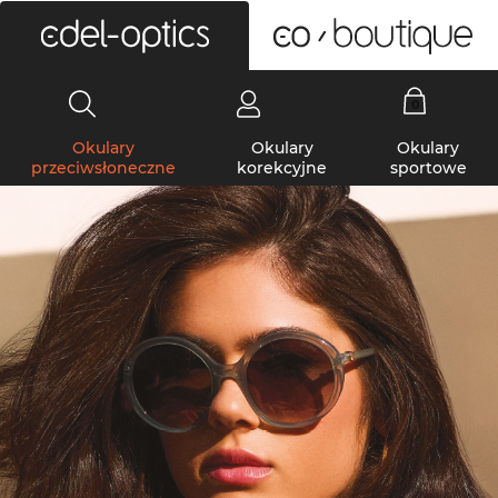
0
Okulary
Okulary
Okulary
przeciwsłoneczne
korekcyjne
sportowe