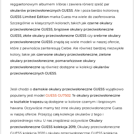
reggaetonowym albumem
Vibras
i zawiera rónierz sześć par
okularów przeciwsłonecznych GUESS
. Ale i poza bardzo kolorową
GUESS Limited Edition
marka Guess ma wiele do zaoferowania.
Szczególnie w klasycznych kolorach, takich jak
czarne okulary
przeciwsłoneczne GUESS
,
brązowe okulary przeciwsłoneczne
GUESS
,
złote okulary przeciwsłonezne GUESS
czy
srebrne okulary
przeciwsłoneczne GUESS
znajdą się wiele modeli w naszej ofercie,
które z pewnościa zainteresują Ciebie. Ale również bardziej niezwykłe
kolory, takie jak
czerwone okulary przeciwsłoneczne
,
zielone
okulary przeciwsłoneczne
,
pomarańczowe okulary
przeciwsłoneczne
są również dostępne w kolekcji
okularów
przeciwsłonecznych GUESS
.
Jesli chodzi o
damskie okulary przeciwsłoneczne GUESS
wyjątkowo
popularny jest model
GUESS GU7502
. Te
okulary przeciwsłoneczne
w kształcie trapezu
są dostępne w kolorze czarnym i brązowym
hawana. Oczywiście mamy też inne okulary przeciwsłoneczne Guess
w naszej ofercie. Przejrzyj całą kolekcje okularów z tego i
poprzedniego roku. U nas znajdziesz oczywiście
Okulary
przeciwsłoneczne GUESS kolekcja 2019
, Okulary przeciwsłoneczne
GUESS kolekcja 2020 i okulary przeciwsłoneczne GUESS kolekcja