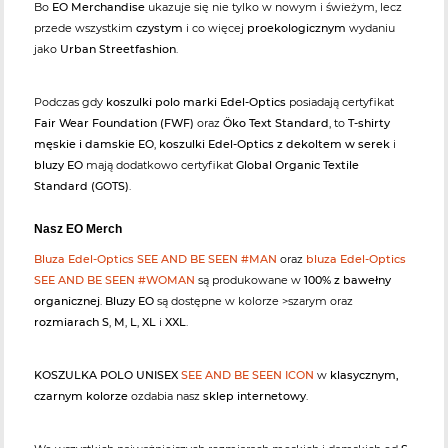
Bo
EO Merchandise
ukazuje się nie tylko w nowym i świeżym, lecz
przede wszystkim
czystym
i co więcej
proekologicznym
wydaniu
jako
Urban Streetfashion
.
Podczas gdy
koszulki polo marki Edel-Optics
posiadają certyfikat
Fair Wear Foundation (FWF)
oraz
Öko Text Standard
, to
T-shirty
męskie i damskie EO
,
koszulki Edel-Optics z dekoltem w serek
i
bluzy EO
mają dodatkowo certyfikat
Global Organic Textile
Standard (GOTS)
.
Nasz EO Merch
Bluza Edel-Optics SEE AND BE SEEN #MAN
oraz
bluza Edel-Optics
SEE AND BE SEEN #WOMAN
są produkowane w
100% z bawełny
organicznej
.
Bluzy EO
są dostępne w kolorze >szarym oraz
rozmiarach S
,
M
,
L
,
XL
i
XXL
.
KOSZULKA POLO UNISEX
SEE AND BE SEEN ICON
w
klasycznym,
czarnym kolorze
ozdabia nasz
sklep internetowy
.