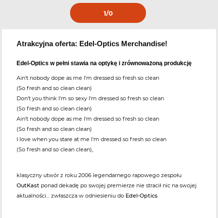
1
/0
Atrakcyjna oferta: Edel-Optics Merchandise!
Edel-Optics w pełni stawia na optykę i zrównoważoną produkcję
Ain't nobody dope as me I'm dressed so fresh so clean
(So fresh and so clean clean)
Don't you think I'm so sexy I'm dressed so fresh so clean
(So fresh and so clean clean)
Ain't nobody dope as me I'm dressed so fresh so clean
(So fresh and so clean clean)
I love when you stare at me I'm dressed so fresh so clean
(So fresh and so clean clean),
klasyczny utwór z roku 2006 legendarnego rapowego zespołu
OutKast
ponad dekadę po swojej premierze nie stracił nic na swojej
aktualności… zwłaszcza w odniesieniu do
Edel-Optics
.