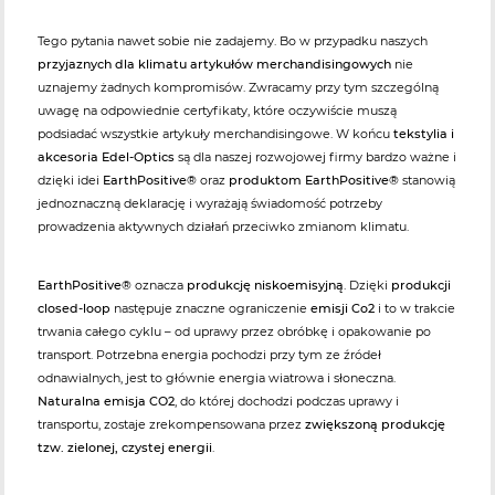
Tego pytania nawet sobie nie zadajemy. Bo w przypadku naszych
przyjaznych dla klimatu artykułów merchandisingowych
nie
uznajemy żadnych kompromisów. Zwracamy przy tym szczególną
uwagę na odpowiednie certyfikaty, które oczywiście muszą
podsiadać wszystkie artykuły merchandisingowe. W końcu
tekstylia i
akcesoria Edel-Optics
są dla naszej rozwojowej firmy bardzo ważne i
dzięki idei
EarthPositive®
oraz
produktom EarthPositive®
stanowią
jednoznaczną deklarację i wyrażają świadomość potrzeby
prowadzenia aktywnych działań przeciwko zmianom klimatu.
EarthPositive®
oznacza
produkcję niskoemisyjną
. Dzięki
produkcji
closed-loop
następuje znaczne ograniczenie
emisji Co2
i to w trakcie
trwania całego cyklu – od uprawy przez obróbkę i opakowanie po
transport. Potrzebna energia pochodzi przy tym ze źródeł
odnawialnych, jest to głównie energia wiatrowa i słoneczna.
Naturalna emisja CO2
, do której dochodzi podczas uprawy i
transportu, zostaje zrekompensowana przez
zwiększoną produkcję
tzw. zielonej, czystej energii
.