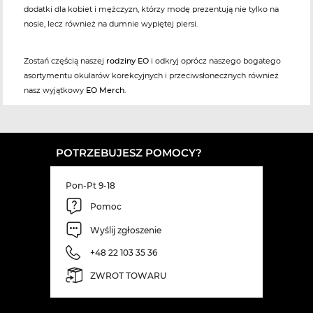
dodatki dla kobiet i mężczyzn, którzy modę prezentują nie tylko na
nosie, lecz również na dumnie wypiętej piersi.
Zostań częścią naszej
rodziny EO
i odkryj oprócz naszego bogatego
asortymentu okularów korekcyjnych i przeciwsłonecznych również
nasz wyjątkowy
EO Merch
.
POTRZEBUJESZ POMOCY?
Pon-Pt 9-18
Pomoc
Wyślij zgłoszenie
+48 22 103 35 36
ZWROT TOWARU