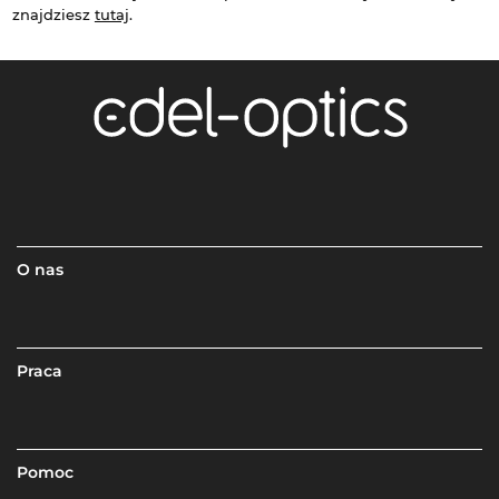
znajdziesz
tutaj
.
O nas
Praca
Pomoc