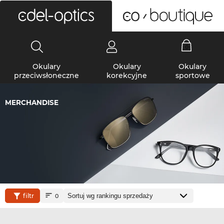
0
Okulary
Okulary
Okulary
przeciwsłoneczne
korekcyjne
sportowe
MERCHANDISE
filtr
0