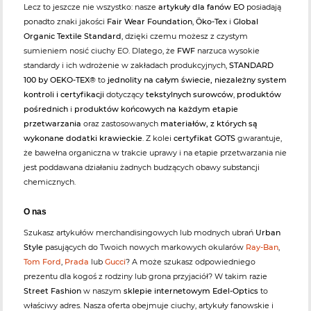
Lecz to jeszcze nie wszystko: nasze
artykuły dla fanów EO
posiadają
ponadto znaki jakości
Fair Wear Foundation
,
Öko-Tex
i
Global
Organic Textile Standard
, dzięki czemu możesz z czystym
sumieniem nosić ciuchy EO. Dlatego, że
FWF
narzuca wysokie
standardy i ich wdrożenie w zakładach produkcyjnych,
STANDARD
100 by OEKO-TEX®
to
jednolity na całym świecie, niezależny system
kontroli i certyfikacji
dotyczący
tekstylnych surowców
,
produktów
pośrednich
i
produktów końcowych na każdym etapie
przetwarzania
oraz zastosowanych
materiałów, z których są
wykonane dodatki krawieckie
. Z kolei
certyfikat GOTS
gwarantuje,
że bawełna organiczna w trakcie uprawy i na etapie przetwarzania nie
jest poddawana działaniu żadnych budzących obawy substancji
chemicznych.
O nas
Szukasz artykułów merchandisingowych lub modnych ubrań
Urban
Style
pasujących do Twoich nowych markowych okularów
Ray-Ban
,
Tom Ford
,
Prada
lub
Gucci
? A może szukasz odpowiedniego
prezentu dla kogoś z rodziny lub grona przyjaciół? W takim razie
Street Fashion
w naszym
sklepie internetowym Edel-Optics
to
właściwy adres. Nasza oferta obejmuje ciuchy, artykuły fanowskie i