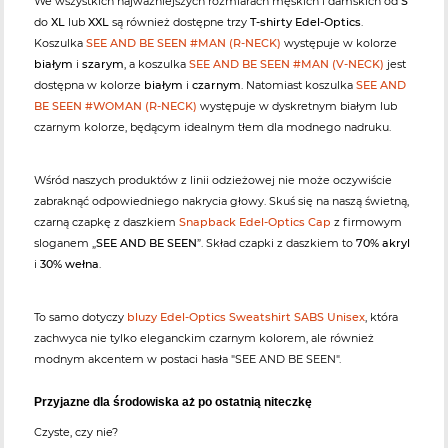
We wszystkich najważniejszych rozmiarach męskich i damskich od
S
do
XL
lub
XXL
są również dostępne trzy
T-shirty Edel-Optics
.
Koszulka
SEE AND BE SEEN #MAN (R-NECK)
występuje w kolorze
białym
i
szarym
, a koszulka
SEE AND BE SEEN #MAN (V-NECK)
jest
dostępna w kolorze
białym
i
czarnym
. Natomiast koszulka
SEE AND
BE SEEN #WOMAN (R-NECK)
występuje w dyskretnym białym lub
czarnym kolorze, będącym idealnym tłem dla modnego nadruku.
Wśród naszych produktów z linii odzieżowej nie może oczywiście
zabraknąć odpowiedniego nakrycia głowy. Skuś się na naszą świetną,
czarną czapkę z daszkiem
Snapback Edel-Optics Cap
z firmowym
sloganem „
SEE AND BE SEEN
”. Skład czapki z daszkiem to
70% akryl
i
30% wełna
.
To samo dotyczy
bluzy Edel-Optics Sweatshirt SABS Unisex
, która
zachwyca nie tylko eleganckim czarnym kolorem, ale również
modnym akcentem w postaci hasła "SEE AND BE SEEN".
Przyjazne dla środowiska aż po ostatnią niteczkę
Czyste, czy nie?