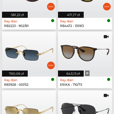
581,22 zł
471,17 zł
Ray-Ban
Ray-Ban
RB2223 - 902/B1
RB4472 - 1359/2
760,06 zł
643,13 zł
P
Ray-Ban
Ray-Ban
RB3928 - 001/S2
ERIKA - 710/T5