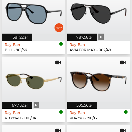
581,22 zł
787,58 zł
P
Ray-Ban
Ray-Ban
BILL - 901/56
AVIATOR MAX - 002/48
677,52 zł
P
505,56 zł
Ray-Ban
Ray-Ban
RB3774D - 001/9A
RB4378 - 710/13