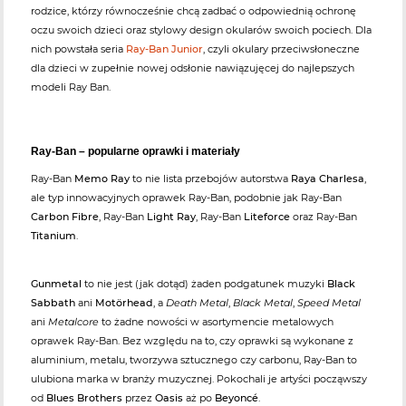
rodzice, którzy równocześnie chcą zadbać o odpowiednią ochronę
oczu swoich dzieci oraz stylowy design okularów swoich pociech. Dla
nich powstała seria
Ray-Ban Junior
, czyli okulary przeciwsłoneczne
dla dzieci w zupełnie nowej odsłonie nawiązujęcej do najlepszych
modeli Ray Ban.
Ray-Ban – popularne oprawki i materiały
Ray-Ban
Memo Ray
to nie lista przebojów autorstwa
Raya Charlesa
,
ale typ innowacyjnych oprawek Ray-Ban, podobnie jak Ray-Ban
Carbon Fibre
, Ray-Ban
Light Ray
, Ray-Ban
Liteforce
oraz Ray-Ban
Titanium
.
Gunmetal
to nie jest (jak dotąd) żaden podgatunek muzyki
Black
Sabbath
ani
Motörhead
, a
Death Metal
,
Black Metal
,
Speed Metal
ani
Metalcore
to żadne nowości w asortymencie metalowych
oprawek Ray-Ban. Bez względu na to, czy oprawki są wykonane z
aluminium, metalu, tworzywa sztucznego czy carbonu, Ray-Ban to
ulubiona marka w branży muzycznej. Pokochali je artyści począwszy
od
Blues Brothers
przez
Oasis
aż po
Beyoncé
.