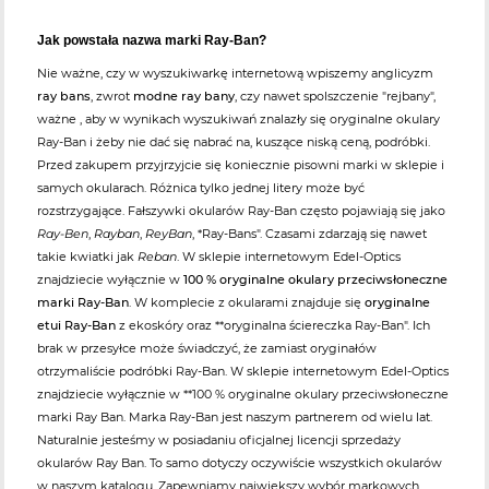
Jak powstała nazwa marki Ray-Ban?
Nie ważne, czy w wyszukiwarkę internetową wpiszemy anglicyzm
ray bans
, zwrot
modne ray bany
, czy nawet spolszczenie "rejbany",
ważne , aby w wynikach wyszukiwań znalazły się oryginalne okulary
Ray-Ban i żeby nie dać się nabrać na, kuszące niską ceną, podróbki.
Przed zakupem przyjrzyjcie się koniecznie pisowni marki w sklepie i
samych okularach. Różnica tylko jednej litery może być
rozstrzygające. Fałszywki okularów Ray-Ban często pojawiają się jako
Ray-Ben
,
Rayban
,
ReyBan
, *Ray-Bans". Czasami zdarzają się nawet
takie kwiatki jak
Reban
. W sklepie internetowym Edel-Optics
znajdziecie wyłącznie w
100 % oryginalne okulary przeciwsłoneczne
marki Ray-Ban
. W komplecie z okularami znajduje się
oryginalne
etui Ray-Ban
z ekoskóry oraz **oryginalna ściereczka Ray-Ban". Ich
brak w przesyłce może świadczyć, że zamiast oryginałów
otrzymaliście podróbki Ray-Ban. W sklepie internetowym Edel-Optics
znajdziecie wyłącznie w **100 % oryginalne okulary przeciwsłoneczne
marki Ray Ban. Marka Ray-Ban jest naszym partnerem od wielu lat.
Naturalnie jesteśmy w posiadaniu oficjalnej licencji sprzedaży
okularów Ray Ban. To samo dotyczy oczywiście wszystkich okularów
w naszym katalogu. Zapewniamy największy wybór markowych