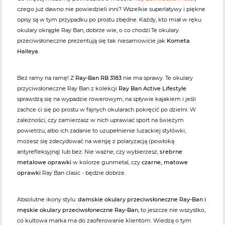
czego już dawno nie powiedzieli inni? Wszelkie superlatywy i piękne
opisy są w tym przypadku po prostu zbędne. Każdy, kto miał w ręku
okulary okrągłe Ray Ban, dobrze wie, o co chodzi.Te okulary
przeciwsłoneczne prezentują się tak niesamowicie jak
Kometa
Halleya
.
Bez ramy na ramę! Z
Ray-Ban RB 3183
nie ma sprawy. Te okulary
przyciwsłoneczne Ray Ban z kolekcji
Ray Ban Active Lifestyle
sprawdzą się na wypadzie rowerowym, na spływie kajakiem i jeśli
zachce ci się po prostu w fajnych okularach pokręcić po dzielni. W
zależności, czy zamierzasz w nich uprawiać sport na świeżym
powietrzu, albo ich zadanie to uzupełnienie luzackiej stylówki,
możesz się zdecydować na wersję z polaryzacją (powłoką
antyrefleksyjną) lub bez. Nie ważne, czy wybierzesz,
srebrne
metalowe oprawki
w kolorze gunmetal, czy
czarne, matowe
oprawki
Ray Ban clasic - będzie dobrze.
Absolutne ikony stylu:
damskie okulary przeciwsłoneczne Ray-Ban i
męskie okulary przeciwsłoneczne Ray-Ban
, to jeszcze nie wszystko,
co kultowa marka ma do zaoferowanie klientom. Wiedzą o tym