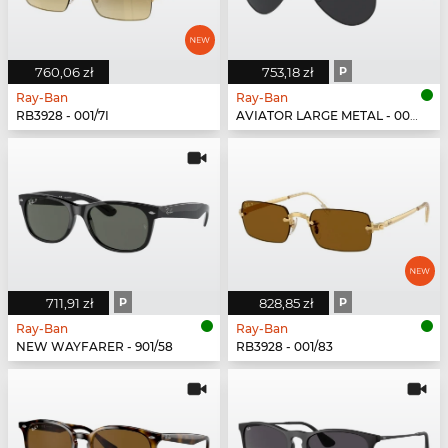
760,06 zł
753,18 zł
P
Ray-Ban
Ray-Ban
RB3928 - 001/7I
AVIATOR LARGE METAL - 002/48
711,91 zł
P
828,85 zł
P
Ray-Ban
Ray-Ban
NEW WAYFARER - 901/58
RB3928 - 001/83