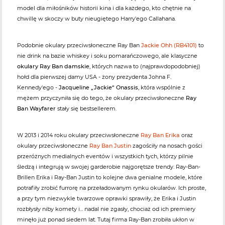
model dla miłośników historii kina i dla każdego, kto chętnie na
chwillę w skoczy w buty nieugiętego Harry'ego Callahana.
Podobnie okulary przeciwsłoneczne Ray Ban
Jackie Ohh (RB4101)
to
nie drink na bazie whiskey i soku pomarańczowego, ale klasyczne
okulary Ray Ban damskie
, których nazwa to (najprawdopodobniej)
hołd dla pierwszej damy USA - żony prezydenta Johna F.
Kennedy'ego -
Jacqueline „Jackie“ Onassis
, która wspólnie z
mężem przyczyniła się do tego, że okulary przeciwsłoneczne
Ray
Ban Wayfarer
stały się bestsellerem.
W 2013 i 2014 roku okulary przeciwsłoneczne
Ray Ban Erika
oraz
okulary przeciwsłoneczne
Ray Ban Justin
zagościły na nosach gości
przeróżnych medialnych eventów i wszystkich tych, którzy pilnie
śledzą i integrują w swojej garderobie najgorętsze trendy. Ray-Ban-
Brillen Erika i Ray-Ban Justin to kolejne dwa genialne modele, które
potrafiły zrobić furrorę na przeładowanym rynku okularów. Ich proste,
a przy tym niezwykle twarzowe oprawki sprawiły, że Erika i Justin
rozbłysły niby komety i... nadal nie zgasły, chociaż od ich premiery
minęło już ponad siedem lat. Tutaj firma Ray-Ban zrobiła ukłon w