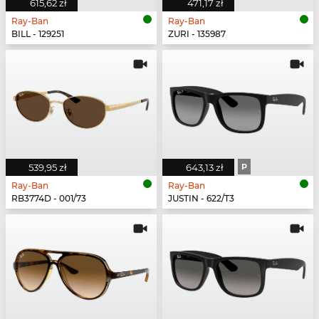
615,62 zł
471,17 zł
Ray-Ban
Ray-Ban
BILL - 129251
ZURI - 135987
539,95 zł
643,13 zł
P
Ray-Ban
Ray-Ban
RB3774D - 001/73
JUSTIN - 622/T3