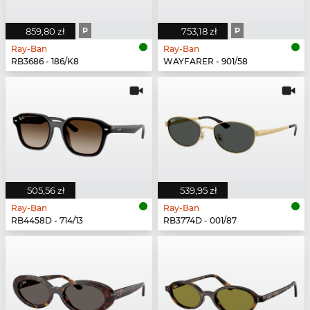
859,80 zł
P
753,18 zł
P
Ray-Ban
Ray-Ban
RB3686 - 186/K8
WAYFARER - 901/58
505,56 zł
539,95 zł
Ray-Ban
Ray-Ban
RB4458D - 714/13
RB3774D - 001/87