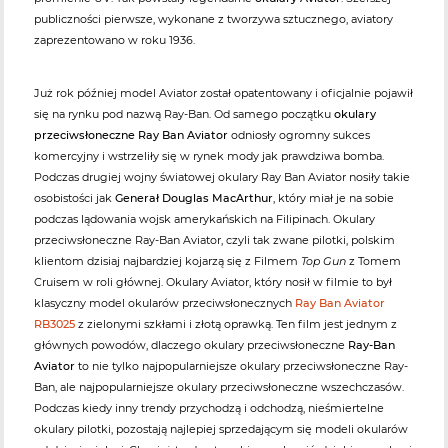
publiczności pierwsze, wykonane z tworzywa sztucznego, aviatory
zaprezentowano w roku 1936.
Już rok później model Aviator został opatentowany i oficjalnie pojawił
się na rynku pod nazwą Ray-Ban. Od samego początku
okulary
przeciwsłoneczne Ray Ban Aviator
odniosły ogromny sukces
komercyjny i wstrzeliły się w rynek mody jak prawdziwa bomba.
Podczas drugiej wojny światowej okulary Ray Ban Aviator nosiły takie
osobistości jak
Generał Douglas MacArthur
, który miał je na sobie
podczas lądowania wojsk amerykańskich na Filipinach. Okulary
przeciwsłoneczne Ray-Ban Aviator, czyli tak zwane pilotki, polskim
klientom dzisiaj najbardziej kojarzą się z Filmem
Top Gun
z Tomem
Cruisem w roli głównej. Okulary Aviator, który nosił w filmie to był
klasyczny model okularów przeciwsłonecznych
Ray Ban Aviator
RB3025
z zielonymi szkłami i złotą oprawką. Ten film jest jednym z
głównych powodów, dlaczego okulary przeciwsłoneczne
Ray-Ban
Aviator
to nie tylko najpopularniejsze okulary przeciwsłoneczne Ray-
Ban, ale najpopularniejsze okulary przeciwsłoneczne wszechczasów.
Podczas kiedy inny trendy przychodzą i odchodzą, nieśmiertelne
okulary pilotki, pozostają najlepiej sprzedającym się modeli okularów