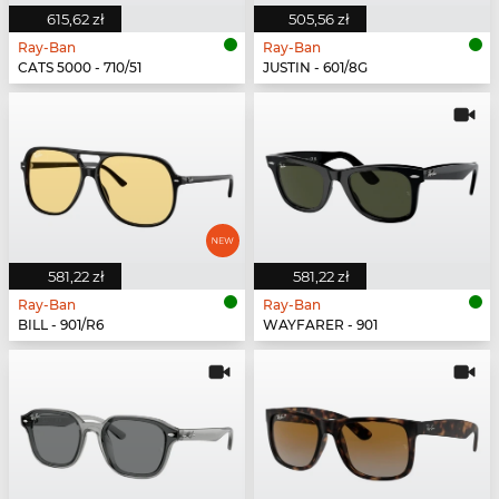
615,62 zł
505,56 zł
Ray-Ban
Ray-Ban
CATS 5000 - 710/51
JUSTIN - 601/8G
581,22 zł
581,22 zł
Ray-Ban
Ray-Ban
BILL - 901/R6
WAYFARER - 901