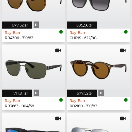
677,52 zł
P
505,56 zł
Ray-Ban
Ray-Ban
RB4306 - 710/83
CHRIS - 622/8G
711,91 zł
P
677,52 zł
P
Ray-Ban
Ray-Ban
RB3663 - 004/58
RB2180 - 710/83