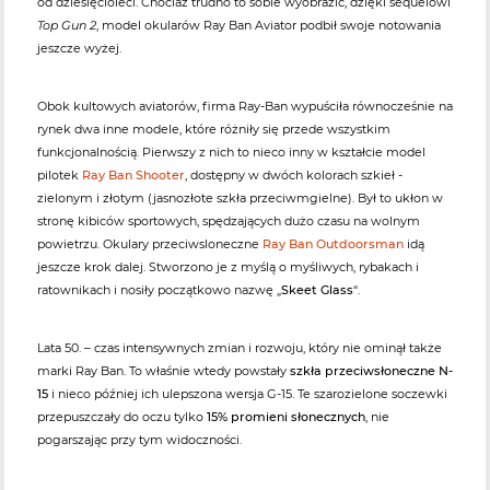
od dziesięcioleci. Chociaż trudno to sobie wyobrazić, dzięki sequelowi
Top Gun 2
, model okularów Ray Ban Aviator podbił swoje notowania
jeszcze wyżej.
Obok kultowych aviatorów, firma Ray-Ban wypuściła równocześnie na
rynek dwa inne modele, które różniły się przede wszystkim
funkcjonalnością. Pierwszy z nich to nieco inny w kształcie model
pilotek
Ray Ban Shooter
, dostępny w dwóch kolorach szkieł -
zielonym i złotym (jasnozłote szkła przeciwmgielne). Był to ukłon w
stronę kibiców sportowych, spędzających dużo czasu na wolnym
powietrzu. Okulary przeciwsloneczne
Ray Ban Outdoorsman
idą
jeszcze krok dalej. Stworzono je z myślą o myśliwych, rybakach i
ratownikach i nosiły początkowo nazwę „
Skeet Glass
“.
Lata 50. – czas intensywnych zmian i rozwoju, który nie ominął także
marki Ray Ban. To właśnie wtedy powstały
szkła przeciwsłoneczne N-
15
i nieco później ich ulepszona wersja G-15. Te szarozielone soczewki
przepuszczały do oczu tylko
15% promieni słonecznych
, nie
pogarszając przy tym widoczności.