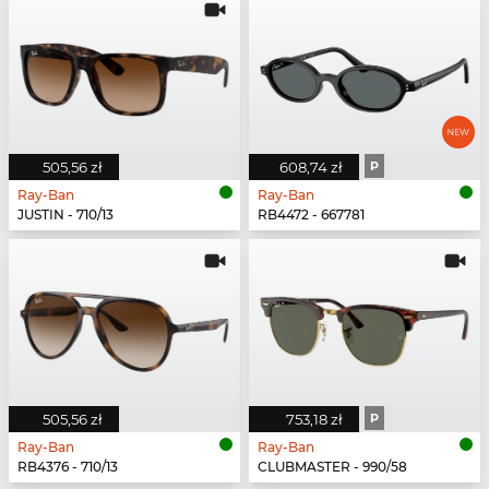
505,56 zł
608,74 zł
P
Ray-Ban
Ray-Ban
JUSTIN - 710/13
RB4472 - 667781
505,56 zł
753,18 zł
P
Ray-Ban
Ray-Ban
RB4376 - 710/13
CLUBMASTER - 990/58