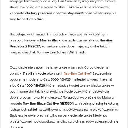
swojego filmowego idola. Ray Ban Caravan zyskały natychmiastową
sławę równolegle z sukcesem filmu
Taksówkarz
. Te stanowcze,
kanciaste
okulary przeciwsłoneczne Ray-Ban®
nosił nie kto inny niż
sam
Robert den Niro
.
Pozostając w klimatach filmowych – nieco później w kolejnym
przeboju kinowym
Man in Black
wystąpiły czarne jak noc
Ray-Ban
Predator 2 RB2027
, konsekwentnie dopełniając stylówkę takich
megagwiazd jak
Tommy Lee Jones
i
Will Smith
.
Oczywiście nie zapomnieliśmy także o paniach. Co powiecie na
oprawki
Ray-Ban kocie oko
z serii
Ray-Ban Cat Eye
? Szczególnie
popularne modele to Cats 5000 RB4125 (najlepiej w wersji havana)
albo
Cats 1000 RB4126
, które nadadzą twojej twarzy blasku także w
pochmurne dni, tak jak prawdziwe kocie oczy, które rozbłyskują
dopiero po zmroku. Nie wierzysz? To spróbuj wybrać się do klubu w
modelu
Ray Ban Blaze Cat Eye RB3580N
z niebalną,
płaską teksturą
lustrzanych szkieł i szczotkowanym, pół-błyszczącym wykończeniem.
Bądziesz je uwielbiać nie tylko na parkiecie, ale także kiedy, po
przetańczonej nocy, spotkasz na ulicy swoich sąsiadów spieszących się
do pracy.