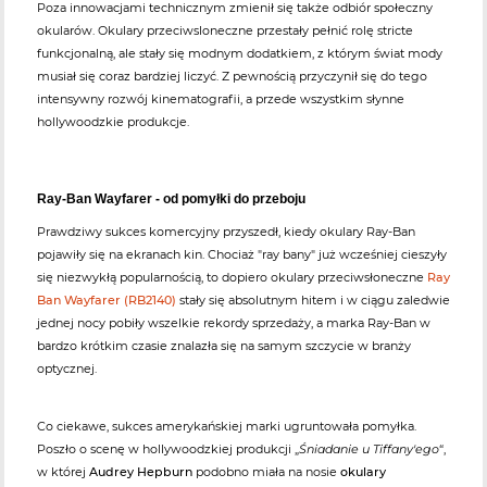
Poza innowacjami technicznym zmienił się także odbiór społeczny
okularów. Okulary przeciwsloneczne przestały pełnić rolę stricte
funkcjonalną, ale stały się modnym dodatkiem, z którym świat mody
musiał się coraz bardziej liczyć. Z pewnością przyczynił się do tego
intensywny rozwój kinematografii, a przede wszystkim słynne
hollywoodzkie produkcje.
Ray-Ban Wayfarer - od pomyłki do przeboju
Prawdziwy sukces komercyjny przyszedł, kiedy okulary Ray-Ban
pojawiły się na ekranach kin. Chociaż "ray bany" już wcześniej cieszyły
się niezwykłą popularnością, to dopiero okulary przeciwsłoneczne
Ray
Ban Wayfarer (RB2140)
stały się absolutnym hitem i w ciągu zaledwie
jednej nocy pobiły wszelkie rekordy sprzedaży, a marka Ray-Ban w
bardzo krótkim czasie znalazła się na samym szczycie w branży
optycznej.
Co ciekawe, sukces amerykańskiej marki ugruntowała pomyłka.
Poszło o scenę w hollywoodzkiej produkcji „
Śniadanie u Tiffany'ego
“,
w której
Audrey Hepburn
podobno miała na nosie
okulary