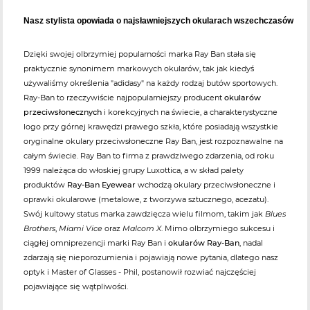
Nasz stylista opowiada o najsławniejszych okularach wszechczasów
Dzięki swojej olbrzymiej popularności marka Ray Ban stała się
praktycznie synonimem markowych okularów, tak jak kiedyś
używaliśmy określenia "adidasy" na każdy rodzaj butów sportowych.
Ray-Ban to rzeczywiście najpopularniejszy producent
okularów
przeciwsłonecznych
i korekcyjnych na świecie, a charakterystyczne
logo przy górnej krawędzi prawego szkła, które posiadają wszystkie
oryginalne okulary przeciwsłoneczne Ray Ban, jest rozpoznawalne na
całym świecie. Ray Ban to firma z prawdziwego zdarzenia, od roku
1999 należąca do włoskiej grupy Luxottica, a w skład palety
produktów
Ray-Ban Eyewear
wchodzą okulary przeciwsłoneczne i
oprawki okularowe (metalowe, z tworzywa sztucznego, acezatu).
Swój kultowy status marka zawdzięcza wielu filmom, takim jak
Blues
Brothers
,
Miami Vice
oraz
Malcom X
. Mimo olbrzymiego sukcesu i
ciągłej omniprezencji marki Ray Ban i
okularów Ray-Ban
, nadal
zdarzają się nieporozumienia i pojawiają nowe pytania, dlatego nasz
optyk i Master of Glasses - Phil, postanowił rozwiać najczęściej
pojawiające się wątpliwości.