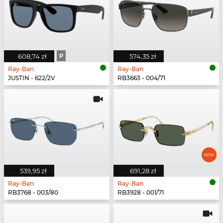
608,74 zł
P
574,35 zł
Ray-Ban
Ray-Ban
JUSTIN - 622/2V
RB3663 - 004/71
539,95 zł
691,28 zł
Ray-Ban
Ray-Ban
RB3768 - 003/80
RB3928 - 001/71