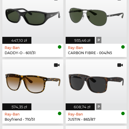
447,10 zł
935,46 zł
P
Ray-Ban
Ray-Ban
DADDY-O - 601/31
CARBON FIBRE - 004/N5
574,35 zł
608,74 zł
P
Ray-Ban
Ray-Ban
Boyfriend - 710/51
JUSTIN - 865/87