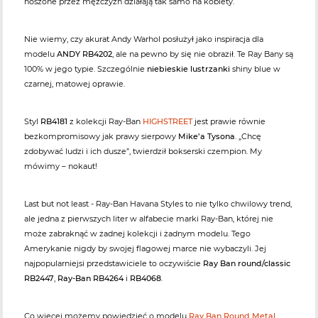
noszone przez mężczyzn działają tak samo na kobiety.
Nie wiemy, czy akurat Andy Warhol posłużył jako inspiracja dla
modelu
ANDY RB4202
, ale na pewno by się nie obraził. Te Ray Bany są
100% w jego typie. Szczególnie
niebieskie lustrzanki
shiny blue w
czarnej, matowej oprawie.
Styl
RB4181
z kolekcji Ray-Ban
HIGHSTREET
jest prawie równie
bezkompromisowy jak prawy sierpowy
Mike’a Tysona
. „Chcę
zdobywać ludzi i ich dusze”, twierdził bokserski czempion. My
mówimy – nokaut!
Last but not least - Ray-Ban Havana Styles to nie tylko chwilowy trend,
ale jedna z pierwszych liter w alfabecie marki Ray-Ban, której nie
może zabraknąć w żadnej kolekcji i żadnym modelu. Tego
Amerykanie nigdy by swojej flagowej marce nie wybaczyli. Jej
najpopularniejsi przedstawiciele to oczywiście
Ray Ban round/classic
RB2447
,
Ray-Ban RB4264
i
RB4068
.
Co więcej możemy powiedzieć o modelu
Ray Ban Round Metal
,