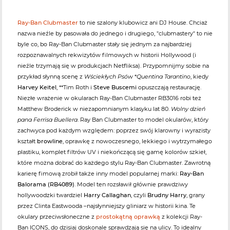
Ray-Ban Clubmaster
to nie szalony klubowicz ani DJ House. Chciaż
nazwa nieźle by pasowała do jednego i drugiego, "clubmastery" to nie
byle co, bo Ray-Ban Clubmaster stały się jednym za najbardziej
rozpoznawalnych rekwizytów filmowych w historii Hollywood (i
nieźle trzymają się w produkcjach Netfliksa). Przypomnijmy sobie na
przykład słynną scenę z
Wściekłych Psów
*
Quentina Tarantino
, kiedy
Harvey Keitel
, **Tim Roth i
Steve Buscemi
opuszczają restaurację.
Niezłe wrażenie w okularach Ray-Ban Clubmaster RB3016 robi też
Matthew Broderick w niezapomnianym klasyku lat 80.
Wolny dzień
pana Ferrisa Buellera
. Ray Ban Clubmaster to model okularów, który
zachwyca pod każdym względem: poprzez swój klarowny i wyrazisty
kształt
browline
, oprawkę z nowoczesnego, lekkiego i wytrzymałego
plastiku, komplet filtrów UV i niekończącą się gamę kolorów szkieł,
które można dobrać do każdego stylu Ray-Ban Clubmaster. Zawrotną
karierę fimową zrobił także inny model popularnej marki:
Ray-Ban
Balorama (RB4089)
. Model ten rozsławił głównie prawdziwy
hollywoodzki twardziel
Harry Callaghan
, czyli
Brudny Harry
, grany
przez Clinta Eastwooda –najsłynniejszy gliniarz w historii kina. Te
okulary przeciwsłoneczne z
prostokątną oprawką
z kolekcji Ray-
Ban ICONS, do dzisiaj doskonale sprawdzają się na ulicy. To idealny