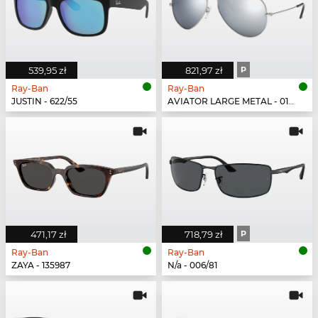
539,95 zł
821,97 zł
P
Ray-Ban
Ray-Ban
JUSTIN - 622/55
AVIATOR LARGE METAL - 019/W3
471,17 zł
718,79 zł
P
Ray-Ban
Ray-Ban
ZAYA - 135987
N/a - 006/81