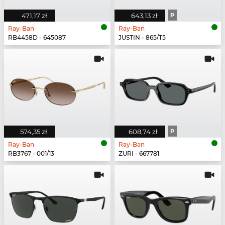
471,17 zł
643,13 zł
P
Ray-Ban
Ray-Ban
RB4458D - 645087
JUSTIN - 865/T5
574,35 zł
608,74 zł
P
Ray-Ban
Ray-Ban
RB3767 - 001/13
ZURI - 667781