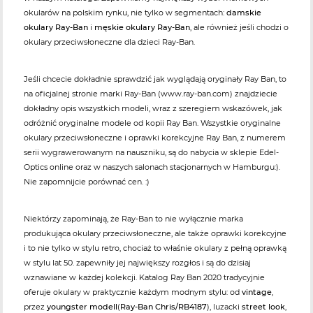
okularów na polskim rynku, nie tylko w segmentach:
damskie
okulary Ray-Ban
i
męskie okulary Ray-Ban
, ale również jeśli chodzi o
okulary przeciwsłoneczne dla dzieci Ray-Ban.
Jeśli chcecie dokładnie sprawdzić jak wyglądają oryginały Ray Ban, to
na oficjalnej stronie marki Ray-Ban (www.ray-ban.com) znajdziecie
dokładny opis wszystkich modeli, wraz z szeregiem wskazówek, jak
odróżnić oryginalne modele od kopii Ray Ban. Wszystkie oryginalne
okulary przeciwsłoneczne i oprawki korekcyjne Ray Ban, z numerem
serii wygrawerowanym na nauszniku, są do nabycia w sklepie Edel-
Optics online oraz w naszych salonach stacjonarnych w Hamburgu:).
Nie zapomnijcie porównać cen. :)
Niektórzy zapominają, że Ray-Ban to nie wyłącznie marka
produkująca okulary przeciwsłoneczne, ale także oprawki korekcyjne
i to nie tylko w stylu retro, chociaż to właśnie okulary z pełną oprawką
w stylu lat 50. zapewniły jej największy rozgłos i są do dzisiaj
wznawiane w każdej kolekcji. Katalog Ray Ban 2020 tradycyjnie
oferuje okulary w praktycznie każdym modnym stylu: od
vintage
,
przez
youngster modell
(
Ray-Ban Chris/RB4187
), luzacki
street look
,