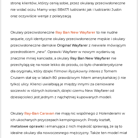
stronę klientów, którzy cenią sobie, przez okularay przeciwsłoneczne
nie widać oczu. Mamy więc RB4171 lustrzanki jak i lustrzanki Justin
oraz oczywiście wersje z polaryzacją.
Okulary przeciwsloneczne
Ray Ban New Wayfarer
to nie nudne
sequele, czyli identyczne okulary przeciwsłoneczne męskie i okulary
przeciwsłoneczne damskie
Original Wayfarer
z niewiele mówiącym
przedrostkiem „new”. Oprawki Wayfarer w nowym wydaniu są
znacznie mniej kanciaste, a okulary
Ray Ban New Wayfarer
nie
przechylają się na nosie lekko do przodu, co było charakterystyczne
dla oryginału, który dzięki filmowi
Ryzykowny interes
z Tomem
Cruisem stał się w latach 80. prawdziwym hitem amerykańskiej (i nie
tylko) ulicy. Klienci uwialbiają je między innymi za cieniowane
soczewki w różnych kolorach, dzięki czemu New Wayfarer od
dziesięcioleci jest jednym z najchętniej kupowanych modeli.
Okulary
Ray-Ban Caravan
nie mają nic wspólnego z Holenderami w
ich ukochanych przyczepach kempingowych. Prosty kształt,
metalowe oprawki
i emanująca z nich męskość sprawiają, że są to
idealne okulary dla nowoczesnego mężczyzny. Także ten model miał