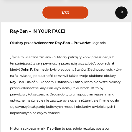
›
1
/33
Ray-Ban – IN YOUR FACE!
Okulary przeciwsłoneczne Ray-Ban – Prawdziwa legenda
„Życie to wieczne zmiany. Ci, którzy patrzą tylko w przeszłość, lub
teraźniejszość z całą pewnością przegapią przyszłość”, powiedział
kiedyś
John F. Kennedy
, były prezydent Stanów Zjednoczonych, który
na fali własnej popularność, rozsławił także swoje ulubione okulary
Ray-Ban
. Dla córki koncernu
Bausch & Lomb
, która pierwsze okulary
przeciwsłoneczne Ray-Ban wypuściła już w latach 30. to był
prawdziwy łut szczęścia. Droga do tytułu najpopularniejszej marki
optycznej na świecie nie zawsze była usłana różami, ale firmie udało
się stworzyć całą serię kultowych modeli okularów uwielbianych i
kopiowanych na całym świecie.
Historia sukcesu marki
Ray-Ban
to pośrednio rezultat postępu