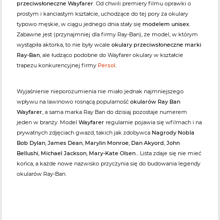
przeciwsłoneczne Wayfarer
. Od chwili premiery filmu oprawki o
prostym i kanciastym kształcie, uchodzące do tej pory za okulary
typowo męskie, w ciągu jednego dnia stały się
modelem unisex
.
Zabawne jest (przynajmniej dla firmy Ray-Ban), że model, w którym
wystąpiła aktorka, to nie były wcale
okulary przeciwsłoneczne marki
Ray-Ban
, ale łudząco podobne do Wayfarer okulary w kształcie
trapezu konkurencyjnej firmy
Persol
.
Wyjaśnienie nieporozumienia nie miało jednak najmniejszego
wpływu na lawinowo rosnącą popularność
okularów Ray Ban
Wayfarer
, a sama marka Ray Ban do dzisiaj pozostaje numerem
jeden w branży. Model
Wayfarer
regularnie pojawia się wfilmach i na
prywatnych zdjęciach gwazd, takich jak zdobywca
Nagrody Nobla
Bob Dylan
,
James Dean
,
Marylin Monroe
,
Dan Akyord
,
John
Bellushi
,
Michael Jackson
,
Mary-Kate Olsen
... Lista zdaje się nie mieć
końca, a każde nowe nazwisko przyczynia się do budowania legendy
okularów Ray-Ban.