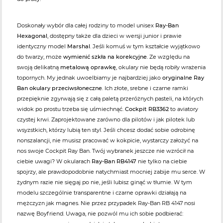
Doskonały wybór dla całej rodziny to model unisex
Ray-Ban
Hexagonal
, dostępny także dla dzieci w wersji junior i prawie
identyczny model
Marshal
. Jeśli komuś w tym kształcie wyjątkowo
do twarzy, może
wymienić szkła na korekcyjne
. Ze względu na
swoją delikatną
metalową oprawkę
, okulary nie będą robiły wrażenia
topornych. My jednak uwoelbiamy je najbardziej jako
oryginalne Ray
Ban okulary przeciwsłoneczne
. Ich złote, srebne i czarne ramki
przepięknie zgyrwają się z całą paletą przeróżnych pasteli, na których
widok po prostu trzeba się uśmiechnąć.
Cockpit RB3362
to aviatory
czystej krwi. Zaprojektowane zarówno dla pilotów i jak pilotek lub
wsyzstkich, którzy lubią ten styl. Jeśli chcesz dodać sobie odrobinę
nonszalancji, nie musisz pracować w kokpicie, wystarczy założyć na
nos swoje Cockpit Ray Ban. Twój wybranek jeszcze nie wzrócił na
ciebie uwagi? W okularach
Ray-Ban RB4147
nie tylko na ciebie
spojrzy, ale prawdopodobnie natychmiast mocniej zabije mu serce. W
żydnym razie nie sięgaj po nie, jeśli lubisz ginąć w tłumie. W tym
modelu szczególnie transparentne i czarne oprawki działają na
mężczyzn jak magnes. Nie przez przypadek Ray-Ban RB 4147 nosi
nazwę Boyfriend. Uwaga, nie pozwól mu ich sobie podbierać: