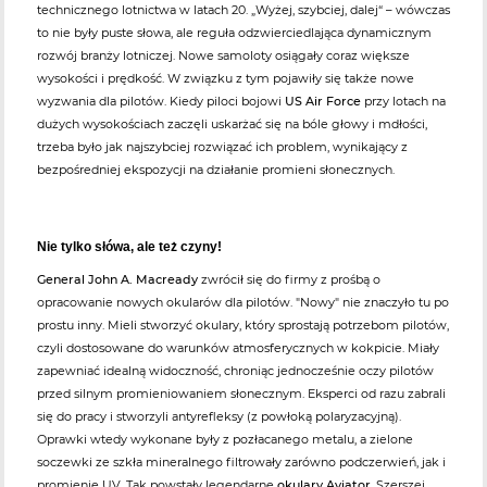
technicznego lotnictwa w latach 20. „Wyżej, szybciej, dalej“ – wówczas
to nie były puste słowa, ale reguła odzwierciedlająca dynamicznym
rozwój branży lotniczej. Nowe samoloty osiągały coraz większe
wysokości i prędkość. W związku z tym pojawiły się także nowe
wyzwania dla pilotów. Kiedy piloci bojowi
US Air Force
przy lotach na
dużych wysokościach zaczęli uskarżać się na bóle głowy i mdłości,
trzeba było jak najszybciej rozwiązać ich problem, wynikający z
bezpośredniej ekspozycji na działanie promieni słonecznych.
Nie tylko słówa, ale też czyny!
General John A. Macready
zwrócił się do firmy z prośbą o
opracowanie nowych okularów dla pilotów. "Nowy" nie znaczyło tu po
prostu inny. Mieli stworzyć okulary, który sprostają potrzebom pilotów,
czyli dostosowane do warunków atmosferycznych w kokpicie. Miały
zapewniać idealną widoczność, chroniąc jednocześnie oczy pilotów
przed silnym promieniowaniem słonecznym. Eksperci od razu zabrali
się do pracy i stworzyli antyrefleksy (z powłoką polaryzacyjną).
Oprawki wtedy wykonane były z pozłacanego metalu, a zielone
soczewki ze szkła mineralnego filtrowały zarówno podczerwień, jak i
promienie UV. Tak powstały legendarne
okulary Aviator
. Szerszej