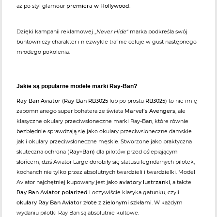
aż po styl glamour
premiera w Hollywood
.
Dzięki kampanii reklamowej „
Never Hide
“ marka podkreśla swój
buntowniczy charakter i niezwykle trafnie celuje w gust następnego
młodego pokolenia.
Jakie są popularne modele marki Ray-Ban?
Ray-Ban Aviator
(
Ray-Ban RB3025
lub po prostu
RB3025
) to nie imię
zapomnianego super bohatera ze świata
Marvel’s Avengers
, ale
klasyczne okulary przeciwsłoneczne marki Ray-Ban, które równie
bezbłędnie sprawdzają się jako okulary przeciwsloneczne damskie
jak i okulary przeciwsłoneczne męskie. Stworzone jako praktyczna i
skuteczna ochrona (
Ray+Ban
) dla pilotów przed oślepiającym
słońcem, dziś Aviator Large dorobiły się statusu legndarnych pilotek,
kochanch nie tylko przez absolutnych twardzieli i twardzielki. Model
Aviator najchętniej kupowany jest jako
aviatory lustrzanki
, a także
Ray Ban Aviator polarized
i oczywiście klasyka gatunku, czyli
okulary Ray Ban Aviator złote z zielonymi szkłami
. W każdym
wydaniu pilotki Ray Ban są absolutnie kultowe.