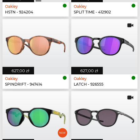
Oakley
Oakley
HSTN - 924204
SPLIT TIME - 412902
627,00 zł
627,00 zł
Oakley
Oakley
SPINDRIFT - 947414
LATCH - 926555