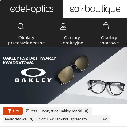
0
Okulary
Okulary
Okulary
przeciwsłoneczne
korekcyjne
sportowe
OAKLEY KSZTAŁT TWARZY
KWADRATOWA
filtr
wszystkie Oakley marki
208
kwadratowa