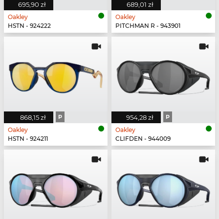
695,90 zł
689,01 zł
Oakley
Oakley
HSTN - 924222
PITCHMAN R - 943901
868,15 zł
P
954,28 zł
P
Oakley
Oakley
HSTN - 924211
CLIFDEN - 944009