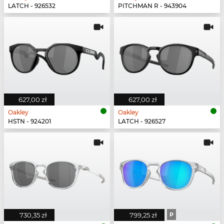
LATCH - 926532
PITCHMAN R - 943904
627,00 zł
627,00 zł
Oakley
Oakley
HSTN - 924201
LATCH - 926527
730,35 zł
799,25 zł
P