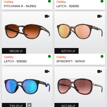
Oakley
Oakley
PITCHMAN R - 943902
LATCH - 926565
585,66 zł
627,00 zł
Oakley
Oakley
LATCH - 926560
SPINDRIFT - 947401
799,25 zł
P
602,88 zł