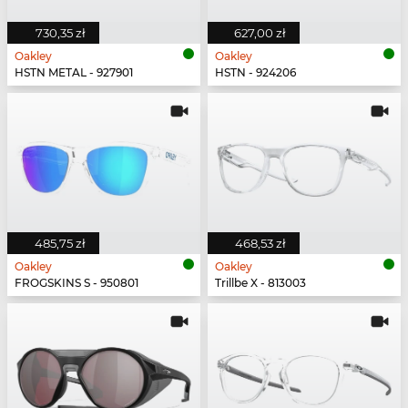
730,35 zł
627,00 zł
Oakley
Oakley
HSTN METAL - 927901
HSTN - 924206
485,75 zł
468,53 zł
Oakley
Oakley
FROGSKINS S - 950801
Trillbe X - 813003