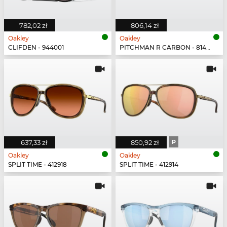
782,02 zł
806,14 zł
Oakley
Oakley
CLIFDEN - 944001
PITCHMAN R CARBON - 814903
637,33 zł
850,92 zł
P
Oakley
Oakley
SPLIT TIME - 412918
SPLIT TIME - 412914