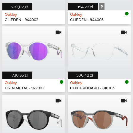
782,02 zł
954,28 zł
P
Oakley
Oakley
CLIFDEN - 944002
CLIFDEN - 944005
730,35 zł
506,42 zł
Oakley
Oakley
HSTN METAL - 927902
CENTERBOARD - 816303