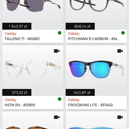
1 343,57 zł
806,14 zł
Oakley
Oakley
TAILEND TI - 602601
PITCHMAN R CARBON - 814902
575,32 zł
540,87 zł
Oakley
Oakley
HSTN RX - 813905
FROGSKINS LITE - 937402