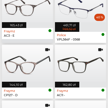
40 %
165,43 zł
461,71 zł
769,52 zł
Fraymz
Police
AC3 - E
VPL564F - 0568
144,10 zł
162,80 zł
Fraymz
Fraymz
CP127 - D
AC11 -