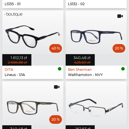
LS135 - 01
LS132 - 02
40 %
20 %
1 612,13 zł
340,48 zł
2 686,88 zł
425,60 zł
DITA
Ben Sherman
Lineus - 01A
Walthamston - NVY
20 %
340,48 zł
162,63 zł