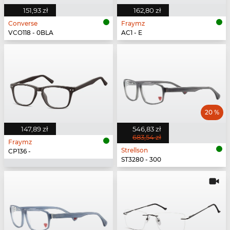
151,93 zł
162,80 zł
Converse
Fraymz
VCO118 - 0BLA
AC1 - E
20 %
147,89 zł
546,83 zł
683,54 zł
Fraymz
Strellson
CP136 -
ST3280 - 300