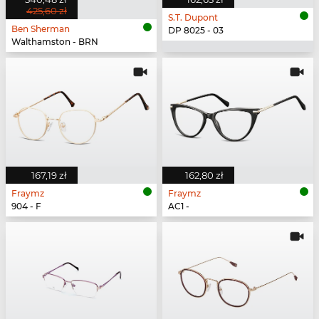
425,60 zł
S.T. Dupont
Ben Sherman
DP 8025 - 03
Walthamston - BRN
167,19 zł
162,80 zł
Fraymz
Fraymz
904 - F
AC1 -