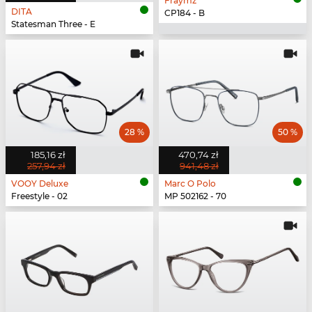
Fraymz
DITA
CP184 - B
Statesman Three - E
28 %
50 %
185,16 zł
470,74 zł
257,94 zł
941,48 zł
VOOY Deluxe
Marc O Polo
Freestyle - 02
MP 502162 - 70