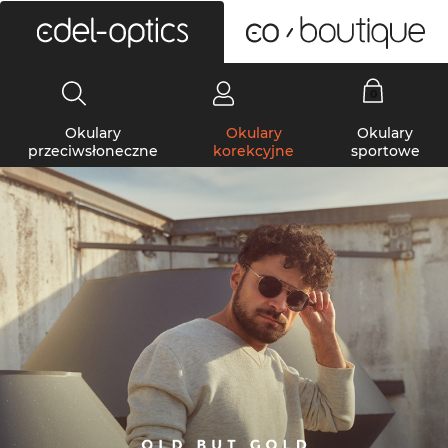
0
Okulary
Okulary
Okulary
przeciwsłoneczne
korekcyjne
sportowe