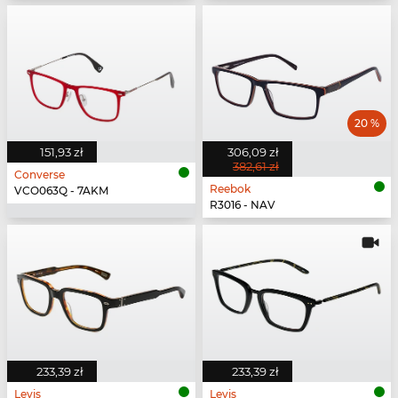
20 %
151,93 zł
306,09 zł
382,61 zł
Converse
Reebok
VCO063Q - 7AKM
R3016 - NAV
233,39 zł
233,39 zł
Levis
Levis