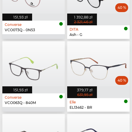
40 %
151,93 zł
1 392,88 zł
2 321,46 zł
Converse
DITA
VCO073Q - 0N53
Ash - G
40 %
151,93 zł
379,17 zł
631,95 zł
Converse
Elle
VCO063Q - 840M
EL13462 - BR