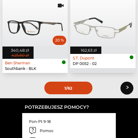
20 %
340,48 zł
162,63 zł
425,60 zł
S.T. Dupont
Ben Sherman
DP 0052 - 02
Southbank - BLK
›
1
/62
POTRZEBUJESZ POMOCY?
Pon-Pt 9-18
Pomoc