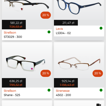
20 %
581,22 zł
211,47 zł
726,53 zł
Levis
Strellson
LS304 - 02
ST3029 - 300
20 %
20 %
636,25 zł
925,14 zł
795,32 zł
1 156,43 zł
Strellson
Strenesse
Shane - 525
4502 - 200