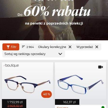
filtr
Okulary korekcyjne
Wyprzedaż
2 964
40 %
1 753,99 zł
162,37 zł
2 923,32 zł