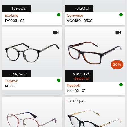
159,62 zł
151,93 zł
EcoLine
Converse
TH1005 - 02
VCO180 - 0300
20 %
154,94 zł
306,09 zł
382,61 zł
Fraymz
Reebok
AC13 -
teen02 - 01