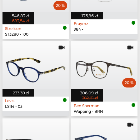
20 %
546,83 zł
175,96 zł
683,54 zł
Fraymz
Strellson
984 -
ST3280 - 100
20 %
233,39 zł
306,09 zł
382,61 zł
Levis
Ben Sherman
LS114 - 03
Wapping - BRN