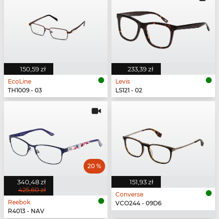
150,59 zł
233,39 zł
EcoLine
Levis
TH1009 - 03
LS121 - 02
20 %
340,48 zł
151,93 zł
425,60 zł
Converse
Reebok
VCO244 - 09D6
R4013 - NAV