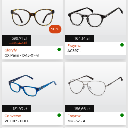
50 %
599,71 zł
164,14 zł
1 199,42 zł
Fraymz
Gloryfy
AC397 -
GX Paris - 1X45-01-41
151,93 zł
156,66 zł
Converse
Fraymz
VCO117 - 0BLE
MK1-52 - A