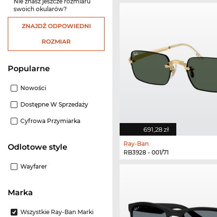
Nie znasz jeszcze rozmiaru
swoich okularów?
ZNAJDŹ ODPOWIEDNI
ROZMIAR
Popularne
Nowości
Dostępne W Sprzedaży
Cyfrowa Przymiarka
691,28 zł
Ray-Ban
odlotowe style
RB3928 - 001/71
Wayfarer
Marka
Wszystkie Ray-Ban Marki