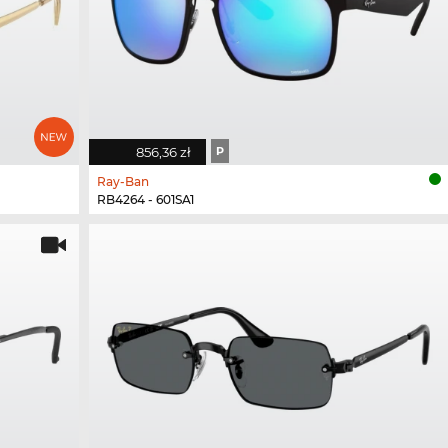
856,36 zł
P
Ray-Ban
RB4264 - 601SA1