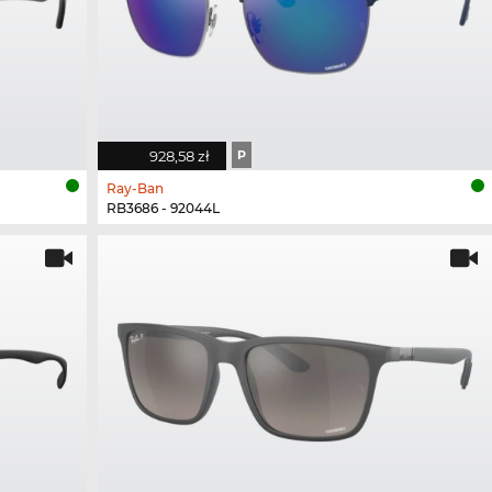
928,58 zł
P
Ray-Ban
RB3686 - 92044L