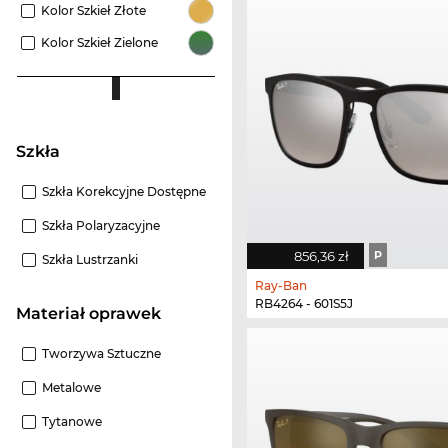
Kolor Szkieł Złote
Kolor Szkieł Zielone
szkła
Szkła Korekcyjne Dostępne
Szkła Polaryzacyjne
856,36 zł
P
Szkła Lustrzanki
Ray-Ban
RB4264 - 601S5J
Materiał oprawek
Tworzywa Sztuczne
Metalowe
Tytanowe