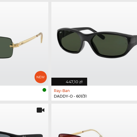
447,10 zł
Ray-Ban
DADDY-O - 601/31