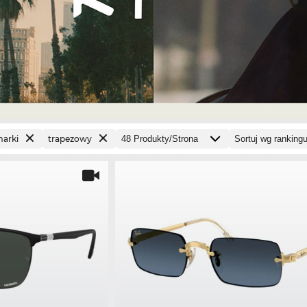
marki
trapezowy