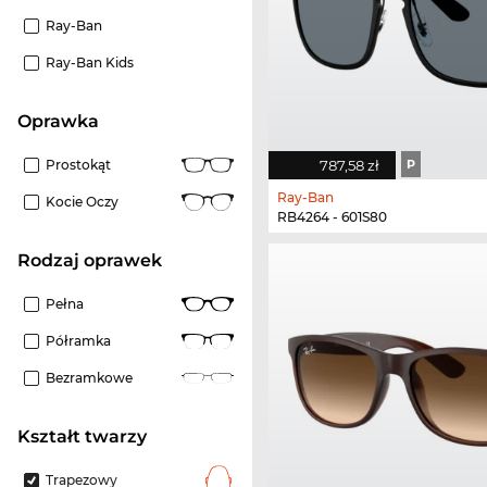
Ray-Ban
Ray-Ban Kids
oprawka
Prostokąt
787,58 zł
P
Ray-Ban
Kocie Oczy
RB4264 - 601S80
rodzaj oprawek
Pełna
Półramka
Bezramkowe
kształt twarzy
Trapezowy