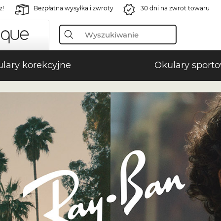
z!
Bezpłatna wysyłka i zwroty
30 dni na zwrot towaru
lary korekcyjne
Okulary sport