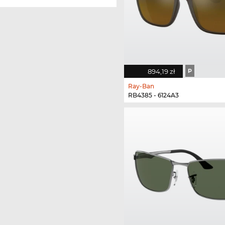
894,19 zł
P
Ray-Ban
RB4385 - 6124A3