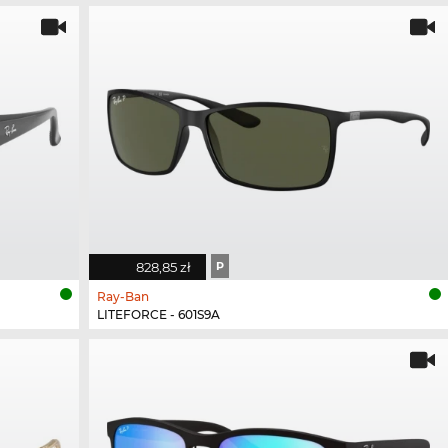
828,85 zł
P
Ray-Ban
LITEFORCE - 601S9A