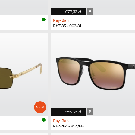
677,52 zł
P
Ray-Ban
Rb3183 - 002/81
856,36 zł
P
Ray-Ban
RB4264 - 894/6B