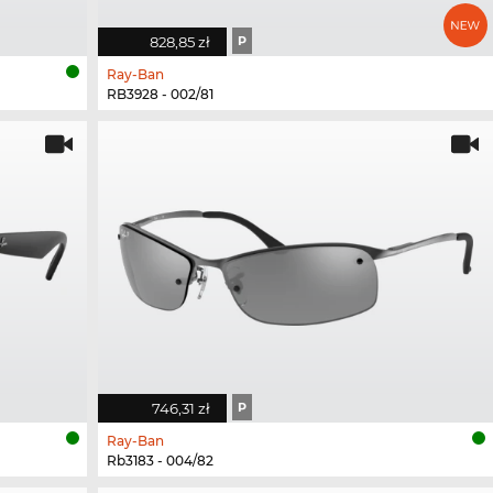
828,85 zł
P
Ray-Ban
RB3928 - 002/81
746,31 zł
P
Ray-Ban
Rb3183 - 004/82