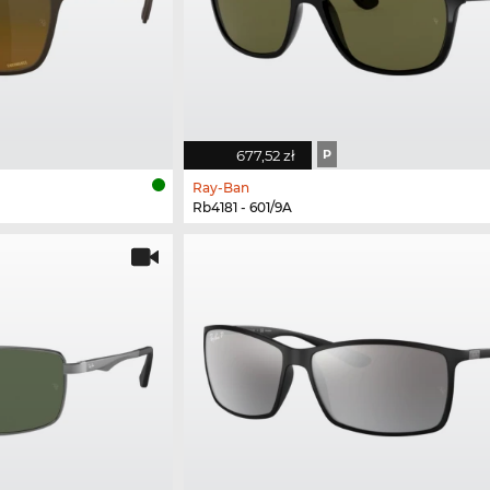
677,52 zł
P
Ray-Ban
Rb4181 - 601/9A