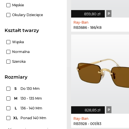
Męskie
859,80 zł
P
Okulary Dziecięce
Ray-Ban
RB3686 - 186/K8
Kształt twarzy
Wąska
Normalna
Szeroka
rozmiary
S
Do 130 Mm
M
130 - 135 Mm
L
136 - 140 Mm
828,85 zł
P
XL
Ponad 140 Mm
Ray-Ban
RB3928 - 001/83