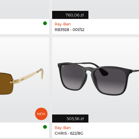
760,06 zł
Ray-Ban
RB3928 - 001/S2
505,56 zł
Ray-Ban
CHRIS - 622/8G