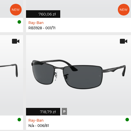
760,06 zł
Ray-Ban
RB3928 - 001/7I
718,79 zł
P
Ray-Ban
N/a - 006/81