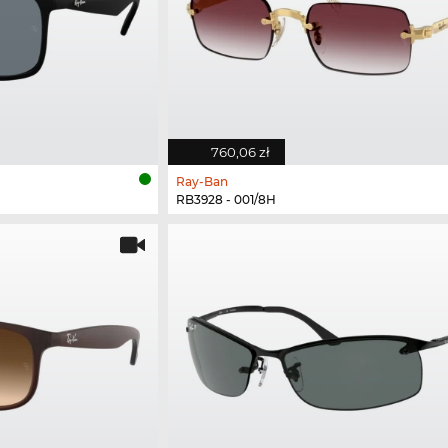
760,06 zł
Ray-Ban
RB3928 - 001/8H