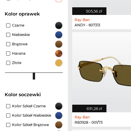
505,56 zł
kolor oprawek
Ray-Ban
ANDY - 607313
Czarne
Niebieskie
Brązowe
Havana
Złote
Kolor soczewki
Kolor Szkieł Czarne
691,28 zł
Kolor Szkieł Niebieskie
Ray-Ban
RB3928 - 001/73
Kolor Szkieł Brązowe