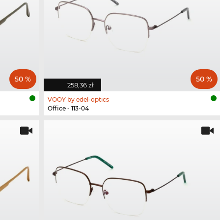
50 %
50 %
258,36 zł
VOOY by edel-optics
Office - 113-04