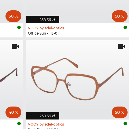
50 %
50 %
258,36 zł
VOOY by edel-optics
Office Sun - 113-01
40 %
50 %
258,36 zł
VOOY by edel-optics