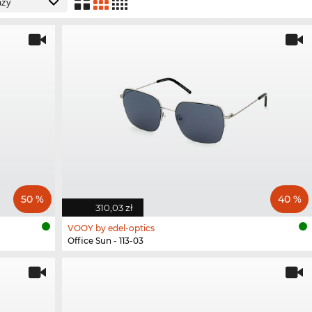
50 %
40 %
310,03 zł
VOOY by edel-optics
Office Sun - 113-03