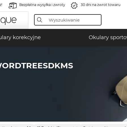
z!
Bezpłatna wysyłka i zwroty
30 dni na zwrot towaru
lary korekcyjne
Okulary sport
WORDTREESDKMS