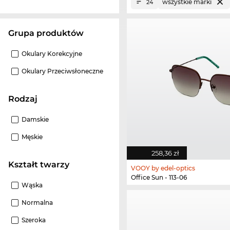
wszystkie marki
24
grupa produktów
Okulary Korekcyjne
Okulary Przeciwsłoneczne
Rodzaj
Damskie
Męskie
258,36 zł
Kształt twarzy
VOOY by edel-optics
Office Sun - 113-06
Wąska
Normalna
Szeroka