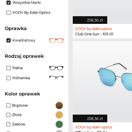
Wszystkie Marki
VOOY By Edel-Optics
258,36 zł
oprawka
VOOY by edel-optics
Club One Sun - 103-01
Kwadratowy
rodzaj oprawek
Pełna
Półramka
kolor oprawek
Brązowe
Złote
258,36 zł
Zielone
VOOY by edel-optics