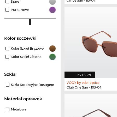
Office Sun - 113-04
Szare
Purpurowe
Kolor soczewki
Kolor Szkieł Brązowe
Kolor Szkieł Zielone
szkła
258,36 zł
VOOY by edel-optics
Szkła Korekcyjne Dostępne
Club One Sun - 103-04
Materiał oprawek
Metalowe