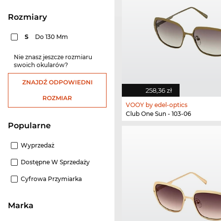
rozmiary
S
Do 130 Mm
Nie znasz jeszcze rozmiaru
swoich okularów?
ZNAJDŹ ODPOWIEDNI
258,36 zł
ROZMIAR
VOOY by edel-optics
Club One Sun - 103-06
Popularne
Wyprzedaż
Dostępne W Sprzedaży
Cyfrowa Przymiarka
Marka