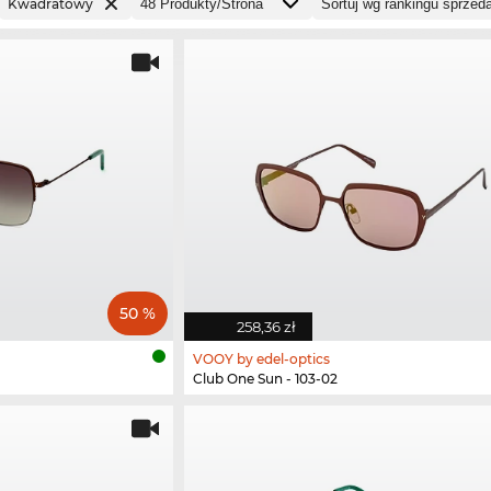
Kwadratowy
50 %
258,36 zł
VOOY by edel-optics
Club One Sun - 103-02