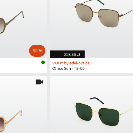
50 %
258,36 zł
VOOY by edel-optics
Office Sun - 113-05