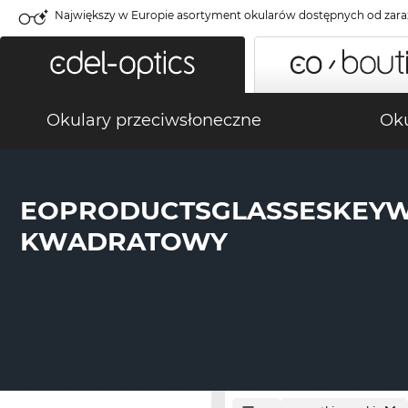
Największy w Europie asortyment okularów dostępnych od zara
Okulary przeciwsłoneczne
Oku
EOPRODUCTSGLASSESKEY
KWADRATOWY