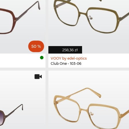
50 %
258,36 zł
VOOY by edel-optics
Club One - 103-06