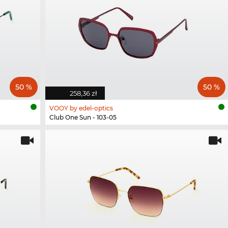
50 %
50 %
258,36 zł
VOOY by edel-optics
Club One Sun - 103-05