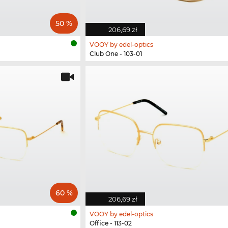
50 %
206,69 zł
VOOY by edel-optics
Club One - 103-01
60 %
206,69 zł
VOOY by edel-optics
Office - 113-02