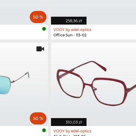
50 %
258,36 zł
VOOY by edel-optics
Office Sun - 113-02
50 %
310,03 zł
VOOY by edel-optics