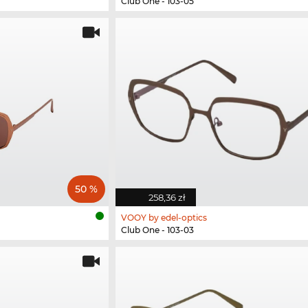
Club One - 103-05
50 %
258,36 zł
VOOY by edel-optics
Club One - 103-03