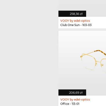
258,36 zł
VOOY by edel-optics
Club One Sun - 103-03
206,69 zł
VOOY by edel-optics
Office - 113-01