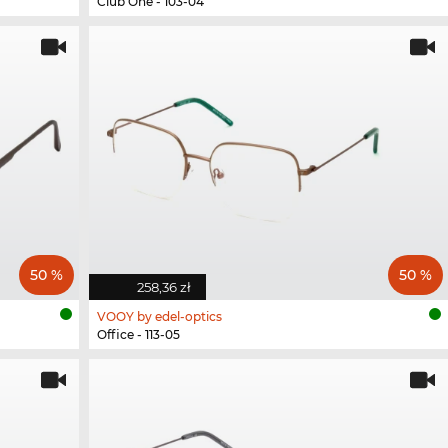
Club One - 103-04
50 %
50 %
258,36 zł
VOOY by edel-optics
Office - 113-05