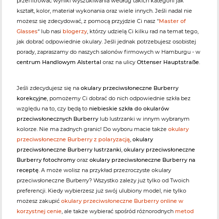
przefiltrować wyniki wyszukiwania według takich kategorii jak
kształt, kolor, materiał wykonania oraz wiele innych. Jeśli nadal nie
możesz się zdecydować, z pomocą przyjdzie Ci nasz "
Master of
Glasses
“ lub nasi
blogerzy
, którzy udzielą Ci kilku rad na temat tego,
jak dobrać odpowiednie okulary. Jeśli jednak potrzebujesz osobistej
porady, zapraszamy do naszych salonów firmowych w Hamburgu - w
centrum Handlowym Alstertal
oraz na ulicy
Ottenser Hauptstraße
.
Jeśli zdecydujesz się na
okulary przeciwsłoneczne Burberry
korekcyjne
, pomożemy Ci dobrać do nich odpowiednie szkła bez
względu na to, czy będą to
niebieskie szkła do okularów
przeciwsłonecznych Burberry
lub lustrzanki w innym wybranym
kolorze. Nie ma żadnych granic! Do wyboru macie także
okulary
przeciwsłoneczne Burberry z polaryzacją
,
okulary
przeciwsłoneczne Burberry lustrzanki
,
okulary przeciwsłoneczne
Burberry fotochromy
oraz
okulary przeciwsłoneczne Burberry na
receptę
. A może wolisz na przykład przezroczyste okulary
przeciwsłoneczne Burberry? Wszystko zależy już tylko od Twoich
preferencji. Kiedy wybierzesz już swój ulubiony model, nie tylko
możesz zakupić
okulary przeciwsłoneczne Burberry online w
korzystnej cenie
, ale także wybierać spośród różnorodnych
metod