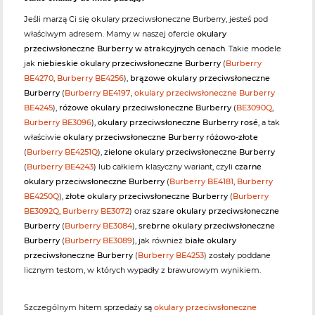
Jeśli marzą Ci się okulary przeciwsłoneczne Burberry, jesteś pod
właściwym adresem. Mamy w naszej ofercie
okulary
przeciwsłoneczne Burberry w atrakcyjnych cenach
. Takie modele
jak
niebieskie okulary przeciwsłoneczne Burberry
(
Burberry
BE4270
,
Burberry BE4256
),
brązowe okulary przeciwsłoneczne
Burberry
(
Burberry BE4197
,
okulary przeciwsłoneczne Burberry
BE4245
),
różowe okulary przeciwsłoneczne Burberry
(
BE3090Q
,
Burberry BE3096
),
okulary przeciwsłoneczne Burberry rosé
, a tak
właściwie
okulary przeciwsłoneczne Burberry różowo-złote
(
Burberry BE4251Q
),
zielone okulary przeciwsłoneczne Burberry
(
Burberry BE4243
) lub całkiem klasyczny wariant, czyli
czarne
okulary przeciwsłoneczne Burberry
(
Burberry BE4181
,
Burberry
BE4250Q
),
złote okulary przeciwsłoneczne Burberry
(
Burberry
BE3092Q
,
Burberry BE3072
) oraz
szare okulary przeciwsłoneczne
Burberry
(
Burberry BE3084
),
srebrne okulary przeciwsłoneczne
Burberry
(
Burberry BE3089
), jak również
białe okulary
przeciwsłoneczne Burberry
(
Burberry BE4253
) zostały poddane
licznym testom, w których wypadły z brawurowym wynikiem.
Szczególnym hitem sprzedaży są
okulary przeciwsłoneczne