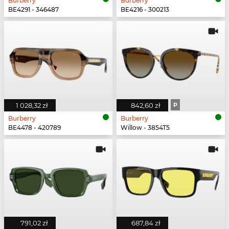
Burberry
Burberry
BE4291 - 346487
BE4216 - 300213
1 028,32 zł
842,60 zł
P
Burberry
Burberry
BE4478 - 420789
Willow - 3854T5
791,02 zł
687,84 zł