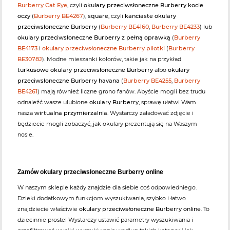
Burberry Cat Eye
, czyli
okulary przeciwsłoneczne Burberry kocie
oczy
(
Burberry BE4267
),
square
, czyli
kanciaste okulary
przeciwsłoneczne Burberry
(
Burberry BE4160
,
Burberry BE4233
) lub
okulary przeciwsłoneczne Burberry z pełną oprawką
(
Burberry
BE4173
i
okulary przeciwsłoneczne Burberry pilotki
(
Burberry
BE3078J
). Modne mieszanki kolorów, takie jak na przykład
turkusowe okulary przeciwsłoneczne Burberry
albo
okulary
przeciwsłoneczne Burberry havana
(
Burberry BE4255
,
Burberry
BE4261
) mają również liczne grono fanów. Abyście mogli bez trudu
odnaleźć wasze ulubione
okulary Burberry
, sprawę ułatwi Wam
nasza
wirtualna przymierzalnia
. Wystarczy załadować zdjęcie i
będziecie mogli zobaczyć, jak okulary prezentują się na Waszym
nosie.
Zamów okulary przeciwsłoneczne Burberry online
W naszym sklepie każdy znajdzie dla siebie coś odpowiedniego.
Dzieki dodatkowym funkcjom wyszukiwania, szybko i łatwo
znajdziecie właściwie
okulary przeciwsłoneczne Burberry online
. To
dziecinnie proste! Wystarczy ustawić parametry wyszukiwania i