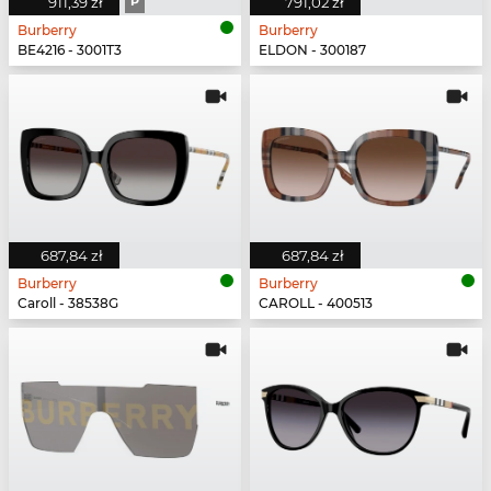
911,39 zł
P
791,02 zł
Burberry
Burberry
BE4216 - 3001T3
ELDON - 300187
687,84 zł
687,84 zł
Burberry
Burberry
Caroll - 38538G
CAROLL - 400513