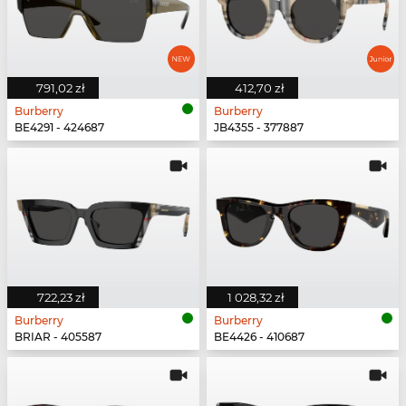
791,02 zł
412,70 zł
Burberry
Burberry
BE4291 - 424687
JB4355 - 377887
722,23 zł
1 028,32 zł
Burberry
Burberry
BRIAR - 405587
BE4426 - 410687