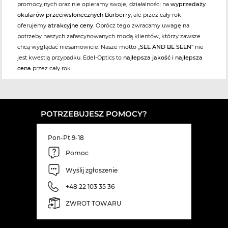
promocyjnych oraz nie opieramy swojej działalności na
wyprzedaży
okularów przeciwsłonecznych Burberry
, ale przez cały rok
oferujemy
atrakcyjne ceny
. Oprócz tego zwracamy uwagę na
potrzeby naszych zafascynowanych modą klientów, którzy zawsze
chcą wyglądać niesamowicie. Nasze motto „
SEE AND BE SEEN
“ nie
jest kwestią przypadku. Edel-Optics to
najlepsza jakość i najlepsza
cena
przez cały rok.
POTRZEBUJESZ POMOCY?
Pon-Pt 9-18
Pomoc
Wyślij zgłoszenie
+48 22 103 35 36
ZWROT TOWARU