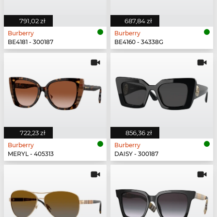
791,02 zł
687,84 zł
Burberry
Burberry
BE4181 - 300187
BE4160 - 34338G
722,23 zł
856,36 zł
Burberry
Burberry
MERYL - 405313
DAISY - 300187