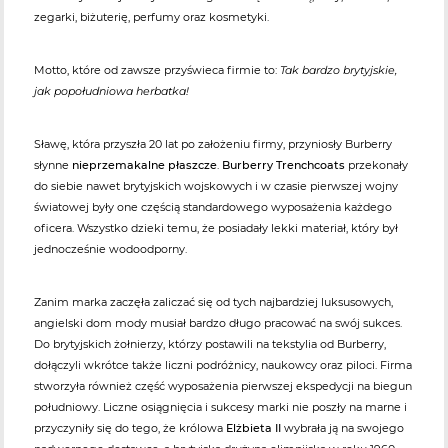
zegarki, biżuterię, perfumy oraz kosmetyki.
Motto, które od zawsze przyświeca firmie to:
Tak bardzo brytyjskie,
jak popołudniowa herbatka!
Sławę, która przyszła 20 lat po założeniu firmy, przyniosły Burberry
słynne
nieprzemakalne płaszcze
.
Burberry Trenchcoats
przekonały
do siebie nawet brytyjskich wojskowych i w czasie pierwszej wojny
światowej były one częścią standardowego wyposażenia każdego
oficera. Wszystko dzieki temu, że posiadały lekki materiał, który był
jednocześnie wodoodporny.
Zanim marka zaczęła zaliczać się od tych najbardziej luksusowych,
angielski dom mody musiał bardzo długo pracować na swój sukces.
Do brytyjskich żołnierzy, którzy postawili na tekstylia od Burberry,
dołączyli wkrótce także liczni podróżnicy, naukowcy oraz piloci. Firma
stworzyła również część wyposażenia pierwszej ekspedycji na biegun
południowy. Liczne osiągnięcia i sukcesy marki nie poszły na marne i
przyczyniły się do tego, że królowa
Elżbieta II
wybrała ją na swojego