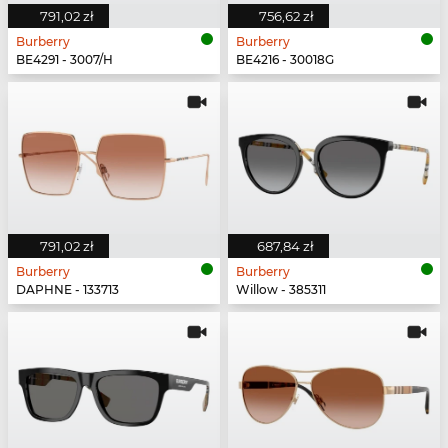
791,02 zł
756,62 zł
Burberry
Burberry
BE4291 - 3007/H
BE4216 - 30018G
791,02 zł
687,84 zł
Burberry
Burberry
DAPHNE - 133713
Willow - 385311