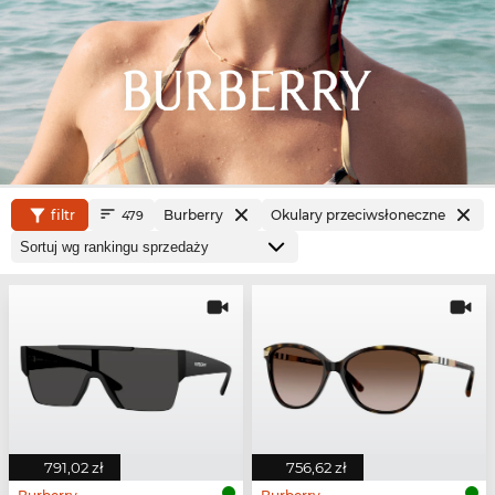
filtr
Burberry
Okulary przeciwsłoneczne
479
791,02 zł
756,62 zł