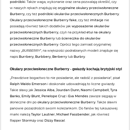
podróbki
. Także waga, wykonanie oraz cena pozwalają określić, czy
w naszych rękach znajdują się
oryginalne okulary przeciwsłoneczne
Burberry
, czy też
podróbki okularów przeciwsłonecznych Burberry
.
Okulary przeciwsłoneczne Burberry fake
, czy też
imitacje
nie
posiadają również takich dodatków jak
wyposażenie okularów
przeciwsłonecznych Burberry
, czyli na przykład
etui na okulary
przeciwsłoneczne Burberry
lub
ściereczka do okularów
przeciwsłonecznych Burberry
. Oprócz tego zamiast oryginalnej
nazwy „
BURBERRY
“, na większości podrabianych modeli znajduje się
napis
Burrbery
,
Burbbery
,
Berberry
lub
Burbry
.
Okulary przeciwsłoneczne Burberry - gwiazdy kochają brytyjski styl
„Prawdziwe bogactwo to nie posiadanie, ale radość z posiadania“, pisał
Ralph Waldo Emerson
i doskonale udowadniają to liczne gwiazdy.
Takie sławy jak
Jessica Alba
,
Jourdan Dunn
,
Naomi Campbell
,
Tyra
Banks
,
Emily Blunt
,
Penelope Cruz
i
Eva Mendes
zawsze sięgają w
słoneczne dni po
okulary przeciwsłoneczne Burberry
. Także sławni
panowie pozazdrościli swoim koleżankom. Do fanów tej luksusowej
marki należą
Taylor Lautner
,
Michael Fassbender
, jak również
Rapper
Stormzy
oraz
Dizzy Rascal
.