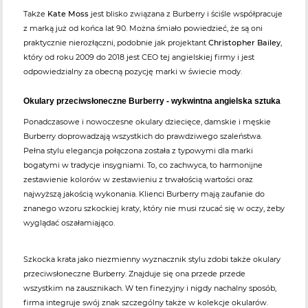
Także
Kate Moss
jest blisko związana z Burberry i ściśle współpracuje
z marką już od końca lat 90. Można śmiało powiedzieć, że są oni
praktycznie nierozłączni, podobnie jak projektant
Christopher Bailey
,
który od roku 2009 do 2018 jest CEO tej angielskiej firmy i jest
odpowiedzialny za obecną pozycję marki w świecie mody.
Okulary przeciwsłoneczne Burberry - wykwintna angielska sztuka
Ponadczasowe i nowoczesne okulary dziecięce, damskie i męskie
Burberry doprowadzają wszystkich do prawdziwego szaleństwa.
Pełna stylu elegancja połączona została z typowymi dla marki
bogatymi w tradycje insygniami. To, co zachwyca, to harmonijne
zestawienie kolorów w zestawieniu z trwałością wartości oraz
najwyższą jakością wykonania. Klienci Burberry mają zaufanie do
znanego wzoru szkockiej kraty, który nie musi rzucać się w oczy, żeby
wyglądać oszałamiająco.
Szkocka krata jako niezmienny wyznacznik stylu zdobi także okulary
przeciwsłoneczne Burberry. Znajduje się ona przede przede
wszystkim na zausznikach. W ten finezyjny i nigdy nachalny sposób,
firma integruje swój znak szczególny także w kolekcje okularów.