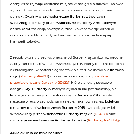
Znany wzór zajmuje centralne miejsce w designie okularów i pojawia
się przede wszystkim w formie aplikacji na zewnętrznej stronie
oprawki.
Okulary przeciwsłoneczne Burberry z tworzywa
sztucznego
i
okulary przeciwsłoneczne Burberry z metalowymi
oprawkami
posiadają najczęściej zredukowana wersje wzoru w
szkocka krate, która nigdy jednak nie traci swojej perfekcyjnej
harmonii kolorów.
Z reguły okulary przeciwsłoneczne od Burberry są bardzo różnorodne.
Asortyment okularów przeciwsłonecznych Burberry to także odrobina
ekstrawagancji w postaci fragmentów biżuterii okularów a la
imitacja
rogu
(
Burberry BE4193
) oraz wzoru szkockiej kraty (
okulary
przeciwsłoneczne Burberry BE4227
, które stanowią podstawę
designu.
Styl Burberry
w żadnym wypadku nie jest skostniały, ale
kolekcja okularów przeciwsłonecznych Burberry 2013
i każda
następna wręcz przechodzi samą siebie. Taka również jest
kolekcja
okularów przeciwsłonecznych Burberry 2018
i wchodzące w jej
skład
okulary przeciwsłoneczne Burberry męskie
(
BE4180
) oraz
okulary przeciwsłoneczne Burberry damskie
(
Burberry BE4235Q
).
Jakie okulary do mnie pasują?