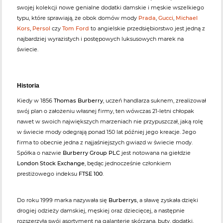
swojej kolekcji nowe genialne dodatki damskie i męskie wszelkiego
typu, które sprawiają, że obok domów mody
Prada
,
Gucci
,
Michael
Kors
,
Persol
czy
Tom Ford
to angielskie przedsiębiorstwo jest jedną z
najbardziej wyrazistych i postępowych luksusowych marek na
świecie.
Historia
Kiedy w 1856
Thomas Burberry
, uczeń handlarza suknem, zrealizował
swój plan o założeniu własnej firmy, ten wówczas 21-letni chłopak
nawet w swoich największych marzeniach nie przypuszczał, jaką rolę
w świecie mody odegrają ponad 150 lat później jego kreacje. Jego
firma to obecnie jedna z najjaśniejszych gwiazd w świecie mody.
Spółka o nazwie
Burberry Group PLC
jest notowana na giełdzie
London Stock Exchange
, będąc jednocześnie członkiem
prestiżowego indeksu
FTSE 100
.
Do roku 1999 marka nazywała się
Burberrys
, a sławę zyskała dzięki
drogiej odzieży damskiej, męskiej oraz dziecięcej, a następnie
rozszerzyła swój asortyment na galanterię skórzaną, buty, dodatki,