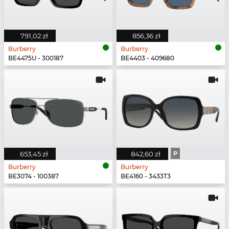
791,02 zł
856,36 zł
Burberry
Burberry
BE4475U - 300187
BE4403 - 409680
653,45 zł
842,60 zł
P
Burberry
Burberry
BE3074 - 100387
BE4160 - 3433T3