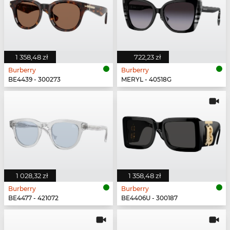
1 358,48 zł
722,23 zł
Burberry
Burberry
BE4439 - 300273
MERYL - 40518G
1 028,32 zł
1 358,48 zł
Burberry
Burberry
BE4477 - 421072
BE4406U - 300187