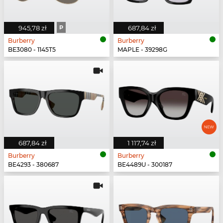
945,78 zł
P
687,84 zł
Burberry
Burberry
BE3080 - 1145T5
MAPLE - 39298G
687,84 zł
1 117,74 zł
Burberry
Burberry
BE4293 - 380687
BE4489U - 300187