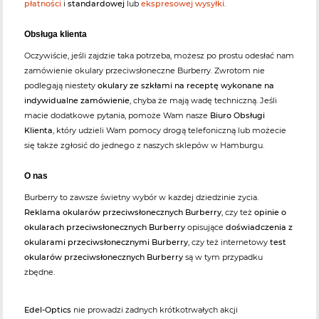
płatności
i
standardowej
lub
ekspresowej wysyłki
.
Obsługa klienta
Oczywiście, jeśli zajdzie taka potrzeba, możesz po prostu odesłać nam
zamówienie okulary przeciwsłoneczne Burberry. Zwrotom nie
podlegają niestety
okulary ze szkłami na receptę wykonane na
indywidualne zamówienie
, chyba że mają wadę techniczną. Jeśli
macie dodatkowe pytania, pomoże Wam nasze
Biuro Obsługi
Klienta
, który udzieli Wam pomocy drogą telefoniczną lub możecie
się także zgłosić do jednego z naszych sklepów w Hamburgu.
O nas
Burberry to zawsze świetny wybór w kazdej dziedzinie zycia.
Reklama okularów przeciwsłonecznych Burberry
, czy też
opinie o
okularach przeciwsłonecznych Burberry
opisujące
doświadczenia z
okularami przeciwsłonecznymi Burberry
, czy też internetowy
test
okularów przeciwsłonecznych Burberry
są w tym przypadku
zbędne.
Edel-Optics
nie prowadzi żadnych krótkotrwałych akcji