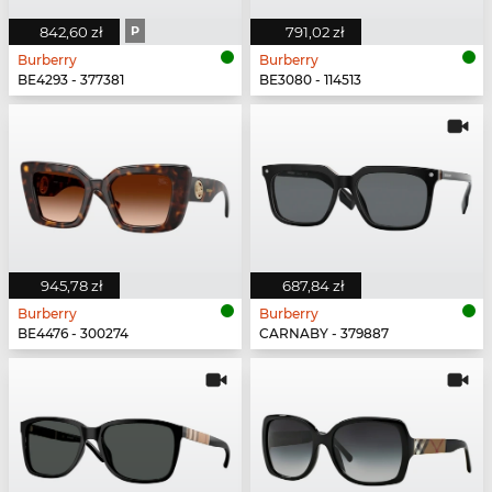
842,60 zł
P
791,02 zł
Burberry
Burberry
BE4293 - 377381
BE3080 - 114513
945,78 zł
687,84 zł
Burberry
Burberry
BE4476 - 300274
CARNABY - 379887