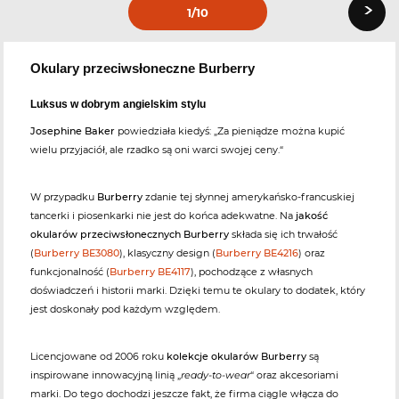
›
1
/10
Okulary przeciwsłoneczne Burberry
Luksus w dobrym angielskim stylu
Josephine Baker
powiedziała kiedyś: „Za pieniądze można kupić
wielu przyjaciół, ale rzadko są oni warci swojej ceny.“
W przypadku
Burberry
zdanie tej słynnej amerykańsko-francuskiej
tancerki i piosenkarki nie jest do końca adekwatne. Na
jakość
okularów przeciwsłonecznych Burberry
składa się ich trwałość
(
Burberry BE3080
), klasyczny design (
Burberry BE4216
) oraz
funkcjonalność (
Burberry BE4117
), pochodzące z własnych
doświadczeń i historii marki. Dzięki temu te okulary to dodatek, który
jest doskonały pod każdym względem.
Licencjowane od 2006 roku
kolekcje okularów Burberry
są
inspirowane innowacyjną linią „
ready-to-wear
“ oraz akcesoriami
marki. Do tego dochodzi jeszcze fakt, że firma ciągle włącza do