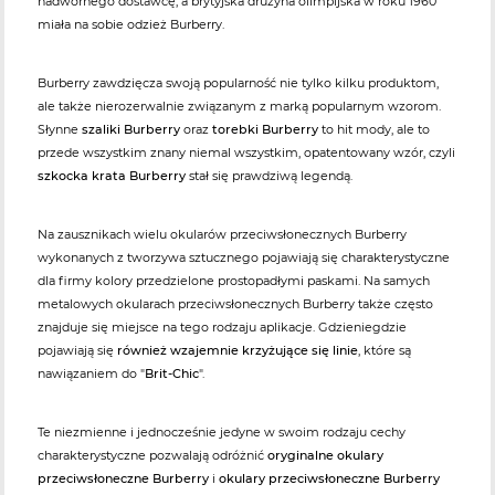
nadwornego dostawcę, a brytyjska drużyna olimpijska w roku 1960
miała na sobie odzież Burberry.
Burberry zawdzięcza swoją popularność nie tylko kilku produktom,
ale także nierozerwalnie związanym z marką popularnym wzorom.
Słynne
szaliki Burberry
oraz
torebki Burberry
to hit mody, ale to
przede wszystkim znany niemal wszystkim, opatentowany wzór, czyli
szkocka krata Burberry
stał się prawdziwą legendą.
Na zausznikach wielu okularów przeciwsłonecznych Burberry
wykonanych z tworzywa sztucznego pojawiają się charakterystyczne
dla firmy kolory przedzielone prostopadłymi paskami. Na samych
metalowych okularach przeciwsłonecznych Burberry także często
znajduje się miejsce na tego rodzaju aplikacje. Gdzieniegdzie
pojawiają się
również wzajemnie krzyżujące się linie
, które są
nawiązaniem do "
Brit-Chic
".
Te niezmienne i jednocześnie jedyne w swoim rodzaju cechy
charakterystyczne pozwalają odróżnić
oryginalne okulary
przeciwsłoneczne Burberry
i
okulary przeciwsłoneczne Burberry