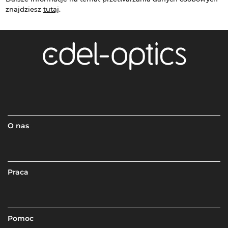
znajdziesz
tutaj
.
O nas
Praca
Pomoc